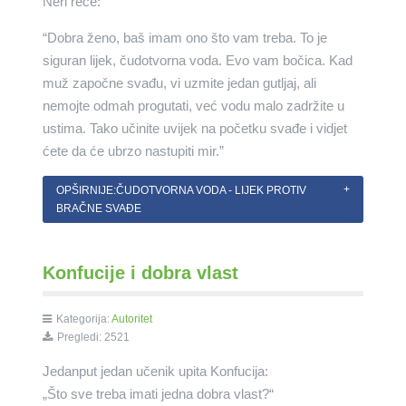
Neri reče:
“Dobra ženo, baš imam ono što vam treba. To je
siguran lijek, čudotvorna voda. Evo vam bočica. Kad
muž započne svađu, vi uzmite jedan gutljaj, ali
nemojte odmah progutati, već vodu malo zadržite u
ustima. Tako učinite uvijek na početku svađe i vidjet
ćete da će ubrzo nastupiti mir.”
OPŠIRNIJE:ČUDOTVORNA VODA - LIJEK PROTIV
BRAČNE SVAĐE
Konfucije i dobra vlast
Kategorija:
Autoritet
Pregledi: 2521
Jedanput jedan učenik upita Konfucija:
„Što sve treba imati jedna dobra vlast?“