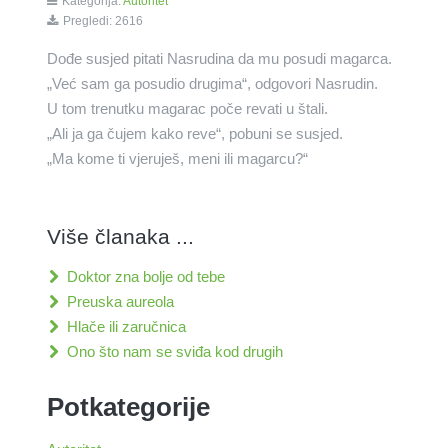
Kategorija:
Autoritet
Pregledi: 2616
Dođe susjed pitati Nasrudina da mu posudi magarca.
„Već sam ga posudio drugima“, odgovori Nasrudin.
U tom trenutku magarac poče revati u štali.
„Ali ja ga čujem kako reve“, pobuni se susjed.
„Ma kome ti vjeruješ, meni ili magarcu?“
Više članaka ...
Doktor zna bolje od tebe
Preuska aureola
Hlače ili zaručnica
Ono što nam se sviđa kod drugih
Potkategorije