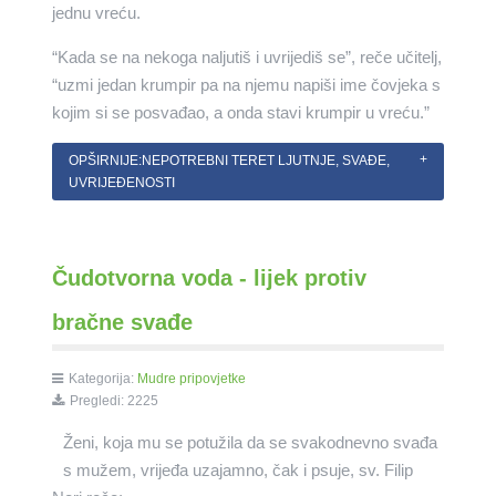
jednu vreću.
“Kada se na nekoga naljutiš i uvrijediš se”, reče učitelj,
“uzmi jedan krumpir pa na njemu napiši ime čovjeka s
kojim si se posvađao, a onda stavi krumpir u vreću.”
OPŠIRNIJE:NEPOTREBNI TERET LJUTNJE, SVAĐE,
UVRIJEĐENOSTI
Čudotvorna voda - lijek protiv
bračne svađe
Kategorija:
Mudre pripovjetke
Pregledi: 2225
Ženi, koja mu se potužila da se svakodnevno svađa
s mužem, vrijeđa uzajamno, čak i psuje, sv. Filip