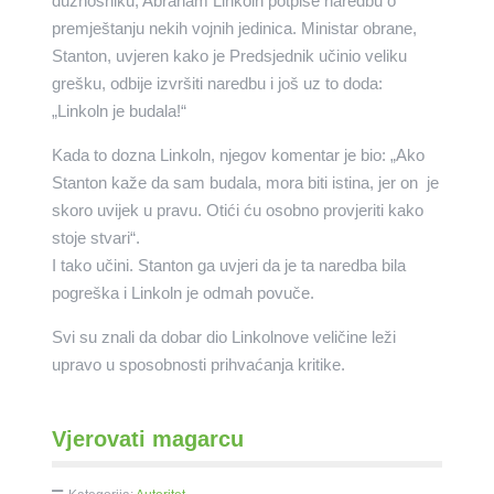
dužnosniku, Abraham Linkoln potpiše naredbu o
premještanju nekih vojnih jedinica. Ministar obrane,
Stanton, uvjeren kako je Predsjednik učinio veliku
grešku, odbije izvršiti naredbu i još uz to doda:
„Linkoln je budala!“
Kada to dozna Linkoln, njegov komentar je bio: „Ako
Stanton kaže da sam budala, mora biti istina, jer on je
skoro uvijek u pravu. Otići ću osobno provjeriti kako
stoje stvari“.
I tako učini. Stanton ga uvjeri da je ta naredba bila
pogreška i Linkoln je odmah povuče.
Svi su znali da dobar dio Linkolnove veličine leži
upravo u sposobnosti prihvaćanja kritike.
Vjerovati magarcu