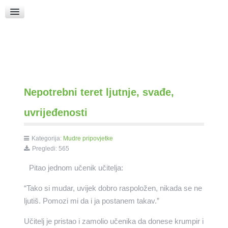
Raspored Bogoslužja
Crkva sv. Marka
Put k Bogu
Pričice
Nepotrebni teret ljutnje, svađe,
uvrijeđenosti
Kategorija:
Mudre pripovjetke
Pregledi: 565
Pitao jednom učenik učitelja:
“Tako si mudar, uvijek dobro raspoložen, nikada se ne
ljutiš. Pomozi mi da i ja postanem takav.”
Učitelj je pristao i zamolio učenika da donese krumpir i