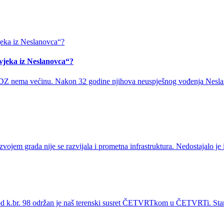
ovjeka iz Neslanovca“?
DZ nema većinu. Nakon 32 godine njihova neuspješnog vođenja Neslanov
ojem grada nije se razvijala i prometna infrastruktura. Nedostajalo je 
 k.br. 98 održan je naš terenski susret ČETVRTkom u ČETVRTi. Stanov