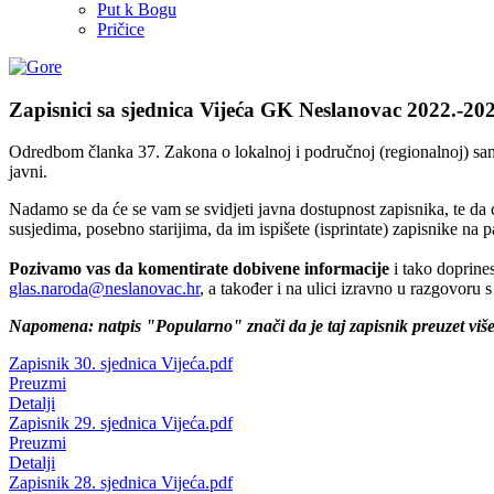
Put k Bogu
Pričice
Zapisnici sa sjednica Vijeća GK Neslanovac 2022.-20
Odredbom članka 37. Zakona o lokalnoj i područnoj (regionalnoj) samou
javni.
Nadamo se da će se vam se svidjeti javna dostupnost zapisnika, te da
susjedima, posebno starijima, da im ispišete (isprintate) zapisnike na pa
Pozivamo vas da komentirate dobivene informacije
i tako doprine
glas.naroda@neslanovac.hr
, a također i na ulici izravno u razgovoru s
Napomena: natpis "Popularno" znači da je taj zapisnik preuzet viš
Zapisnik 30. sjednica Vijeća.pdf
Preuzmi
Detalji
Zapisnik 29. sjednica Vijeća.pdf
Preuzmi
Detalji
Zapisnik 28. sjednica Vijeća.pdf