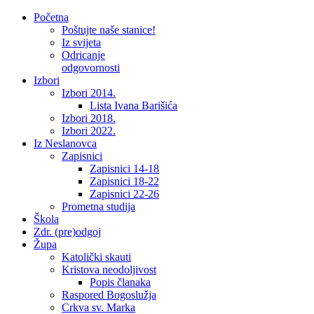
Početna
Poštujte naše stanice!
Iz svijeta
Odricanje
odgovornosti
Izbori
Izbori 2014.
Lista Ivana Barišića
Izbori 2018.
Izbori 2022.
Iz Neslanovca
Zapisnici
Zapisnici 14-18
Zapisnici 18-22
Zapisnici 22-26
Prometna studija
Škola
Zdr. (pre)odgoj
Župa
Katolički skauti
Kristova neodoljivost
Popis članaka
Raspored Bogoslužja
Crkva sv. Marka