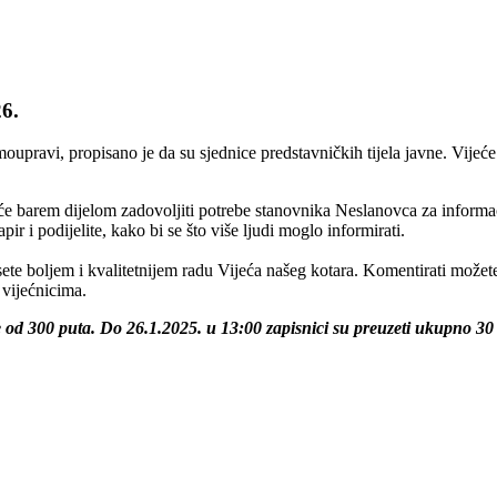
26.
pravi, propisano je da su sjednice predstavničkih tijela javne. Vijeće 
 će barem dijelom zadovoljiti potrebe stanovnika Neslanovca za informa
pir i podijelite, kako bi se što više ljudi moglo informirati.
sete boljem i kvalitetnijem radu Vijeća našeg kotara. Komentirati može
 vijećnicima.
e od 300 puta. Do 26
.1.2025. u 13:00 zapisnici su preuzeti ukupno 30 