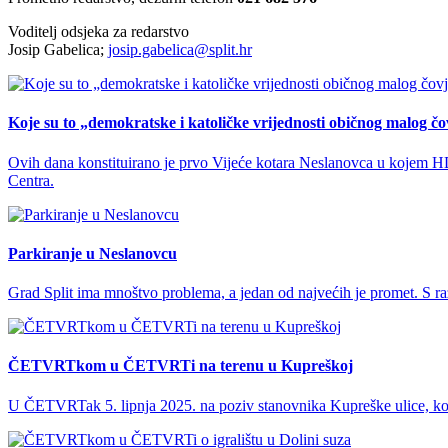
Voditelj odsjeka za redarstvo
Josip Gabelica;
josip.gabelica@split.hr
Koje su to „demokratske i katoličke vrijednosti običnog malog č
Ovih dana konstituirano je prvo Vijeće kotara Neslanovca u kojem H
Centra.
Parkiranje u Neslanovcu
Grad Split ima mnoštvo problema, a jedan od najvećih je promet. S razv
ČETVRTkom u ČETVRTi na terenu u Kupreškoj
U ČETVRTak 5. lipnja 2025. na poziv stanovnika Kupreške ulice, kod