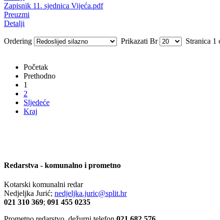
Zapisnik 11. sjednica Vijeća.pdf
Preuzmi
Detalji
Ordering
Prikazati Br
Stranica 1 
Početak
Prethodno
1
2
Sljedeće
Kraj
Redarstva - komunalno i prometno
Kotarski komunalni redar
Nedjeljka Jurić;
nedjeljka.juric@split.hr
021 310 369
;
091 455 0235
Prometno redarstvo, dežurni telefon
021 682 576