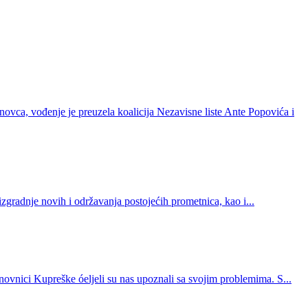
ca, vođenje je preuzela koalicija Nezavisne liste Ante Popovića i
izgradnje novih i održavanja postojećih prometnica, kao i...
nici Kupreške óeljeli su nas upoznali sa svojim problemima. S...