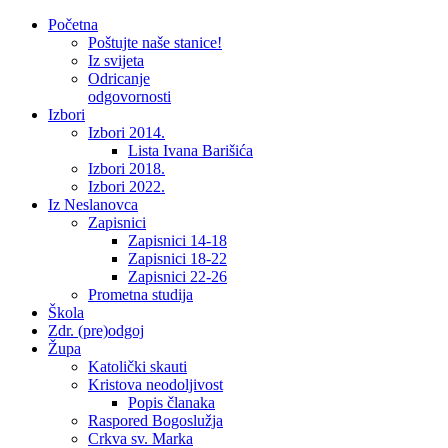
Početna
Poštujte naše stanice!
Iz svijeta
Odricanje
odgovornosti
Izbori
Izbori 2014.
Lista Ivana Barišića
Izbori 2018.
Izbori 2022.
Iz Neslanovca
Zapisnici
Zapisnici 14-18
Zapisnici 18-22
Zapisnici 22-26
Prometna studija
Škola
Zdr. (pre)odgoj
Župa
Katolički skauti
Kristova neodoljivost
Popis članaka
Raspored Bogoslužja
Crkva sv. Marka