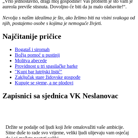
„Vrlo jednostavno, dragi moj gospodine! Vaš problem je što vam je
aureola previše stisnuta. Dovoljno će biti da ju malo olabavite!“.
Nevolja s našim idealima je što, ako želimo biti na visini svakoga od
njih, postajemo osobe s kojima je nemoguće živjeti.
Najčitanije pričice
Bogataš i siromah
Božja pomoć u pustinji
Molitva abecede
Providnost u tri spasilačke barke
"Kupi bar lutrijski listić"
Zaključak stare židovske gospođe
Kupuje se sjeme, a ne plodovi
Zapisnici sa sjednica VK Neslanovac
Držite se podalje od ljudi koji žele omalovažiti vaše ambicije.
Sitne duše to rade svo vrijeme, veliki ljudi ulijevaju vam osjećaj