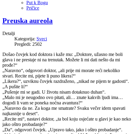
Put k Bogu
Pričice
Preuska aureola
Detalji
Kategorija:
Sveci
Pregledi: 2502
Došao čovjek kod doktora i kaže mu: „Doktore, užasno me boli
glava i ne prestaje ni na trenutak. Možete li mi dati nešto da mi
prođe?“
„Naravno“, odgovori doktor, „ali prije mi morate reći nekoliko
stvari. Recite mi, pijete li puno likera?“
„Likera?“, uzviknu čovjek razdraženo, „nikad ne pijem te gadosti“.
„A pušite li?“
„Pušenje mi se gadi. U životu nisam dotaknuo duhan“.
„Malo mi je neugodno ovo pitati, ali… znate kakvih ljudi ima…
dogodi li vam se poneka noćna avantura?“
„Naravno da ne. Za koga me smatrate? Svaku večer idem spavati
najkasnije u deset“.
„Recite mi“, nastavi doktor, „ta bol koju osjećate u glavi je kao neko
jako oštro probadanje?“
„Da“, odgovori čovjek. „Upravo tako, jako i oštro probadanje“.