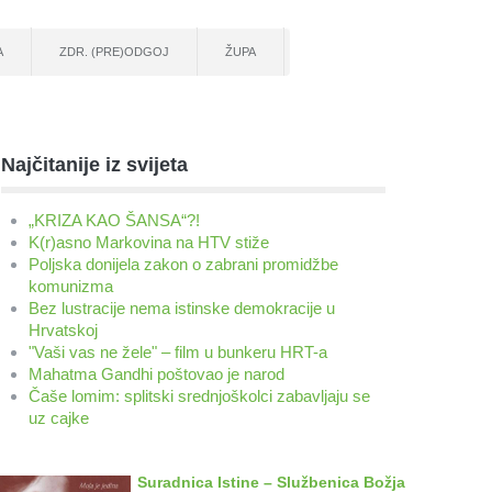
A
ZDR. (PRE)ODGOJ
ŽUPA
Najčitanije iz svijeta
„KRIZA KAO ŠANSA“?!
K(r)asno Markovina na HTV stiže
Poljska donijela zakon o zabrani promidžbe
komunizma
Bez lustracije nema istinske demokracije u
Hrvatskoj
"Vaši vas ne žele" – film u bunkeru HRT-a
Mahatma Gandhi poštovao je narod
Čaše lomim: splitski srednjoškolci zabavljaju se
uz cajke
Suradnica Istine – Službenica Božja