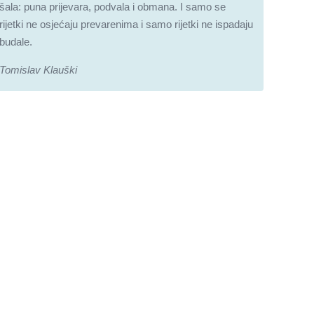
šala: puna prijevara, podvala i obmana. I samo se
rijetki ne osjećaju prevarenima i samo rijetki ne ispadaju
budale.
Tomislav Klauški