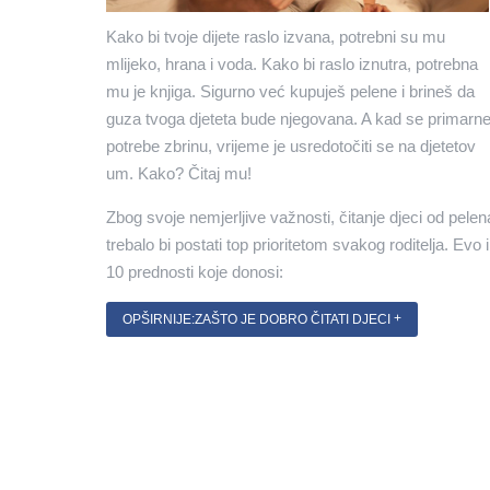
Kako bi tvoje dijete raslo izvana, potrebni su mu
mlijeko, hrana i voda. Kako bi raslo iznutra, potrebna
mu je knjiga. Sigurno već kupuješ pelene i brineš da
guza tvoga djeteta bude njegovana. A kad se primarn
potrebe zbrinu, vrijeme je usredotočiti se na djetetov
um. Kako? Čitaj mu!
Zbog svoje nemjerljive važnosti, čitanje djeci od pelen
trebalo bi postati top prioritetom svakog roditelja. Evo i
10 prednosti koje donosi:
OPŠIRNIJE:ZAŠTO JE DOBRO ČITATI DJECI