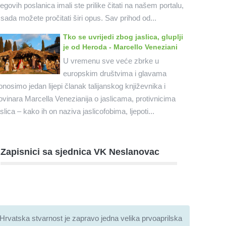
jegovih poslanica imali ste prilike čitati na našem portalu,
 sada možete pročitati širi opus. Sav prihod od...
Tko se uvrijedi zbog jaslica, gluplji
je od Heroda - Marcello Veneziani
U vremenu sve veće zbrke u
europskim društvima i glavama
onosimo jedan lijepi članak talijanskog književnika i
ovinara Marcella Venezianija o jaslicama, protivnicima
aslica – kako ih on naziva jaslicofobima, ljepoti...
Zapisnici sa sjednica VK Neslanovac
Hrvatska stvarnost je zapravo jedna velika prvoaprilska