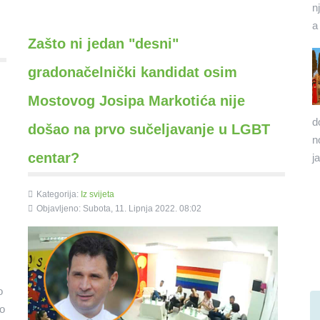
n
a
Zašto ni jedan "desni"
gradonačelnički kandidat osim
Mostovog Josipa Markotića nije
d
došao na prvo sučeljavanje u LGBT
n
centar?
j
Kategorija:
Iz svijeta
Objavljeno: Subota, 11. Lipnja 2022. 08:02
o
vo