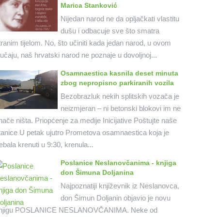
Marica Stanković
Nijedan narod ne da opljačkati vlastitu
dušu i odbacuje sve što smatra
tranim tijelom. No, što učiniti kada jedan narod, u ovom
lučaju, naš hrvatski narod ne poznaje u dovoljnoj...
Osamnaestica kasnila deset minuta
zbog nepropisno parkiranih vozila
Bezobrazluk nekih splitskih vozača je
neizmjeran – ni betonski blokovi im ne
nače ništa. Priopćenje za medije Inicijative Poštujte naše
tanice U petak ujutro Prometova osamnaestica koja je
rebala krenuti u 9:30, krenula...
Poslanice Neslanovčanima - knjiga
don Šimuna Doljanina
Najpoznatiji književnik iz Neslanovca,
don Šimun Doljanin objavio je novu
njigu POSLANICE NESLANOVČANIMA. Neke od