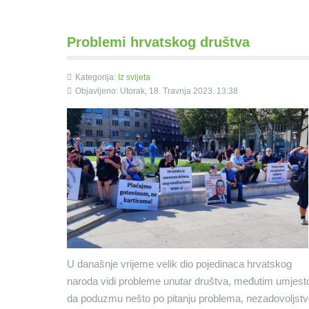
Problemi hrvatskog društva
Kategorija:
Iz svijeta
Objavljeno: Utorak, 18. Travnja 2023. 13:38
U današnje vrijeme velik dio pojedinaca hrvatskog
naroda vidi probleme unutar društva, međutim umjest
da poduzmu nešto po pitanju problema, nezadovoljst