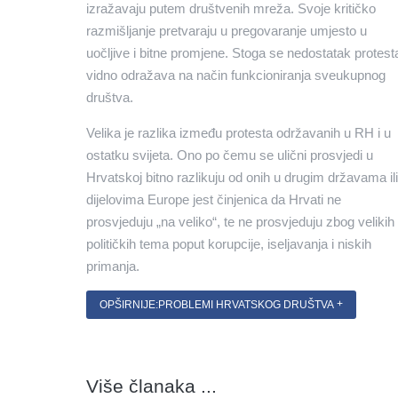
izražavaju putem društvenih mreža. Svoje kritičko
razmišljanje pretvaraju u pregovaranje umjesto u
uočljive i bitne promjene. Stoga se nedostatak protest
vidno odražava na način funkcioniranja sveukupnog
društva.
Velika je razlika između protesta održavanih u RH i u
ostatku svijeta. Ono po čemu se ulični prosvjedi u
Hrvatskoj bitno razlikuju od onih u drugim državama ili
dijelovima Europe jest činjenica da Hrvati ne
prosvjeduju „na veliko“, te ne prosvjeduju zbog velikih
političkih tema poput korupcije, iseljavanja i niskih
primanja.
OPŠIRNIJE:PROBLEMI HRVATSKOG DRUŠTVA
Više članaka ...