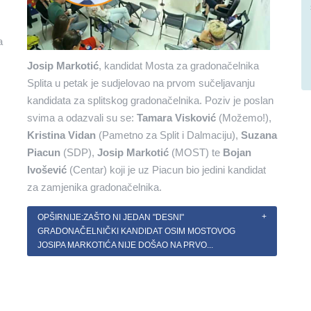
a
Josip Markotić
, kandidat Mosta za gradonačelnika
Splita u petak je sudjelovao na prvom sučeljavanju
kandidata za splitskog gradonačelnika. Poziv je poslan
svima a odazvali su se:
Tamara Visković
(Možemo!),
Kristina Vidan
(Pametno za Split i Dalmaciju),
Suzana
Piacun
(SDP),
Josip Markotić
(MOST) te
Bojan
Ivošević
(Centar) koji je uz Piacun bio jedini kandidat
za zamjenika gradonačelnika.
OPŠIRNIJE:ZAŠTO NI JEDAN "DESNI"
GRADONAČELNIČKI KANDIDAT OSIM MOSTOVOG
JOSIPA MARKOTIĆA NIJE DOŠAO NA PRVO...