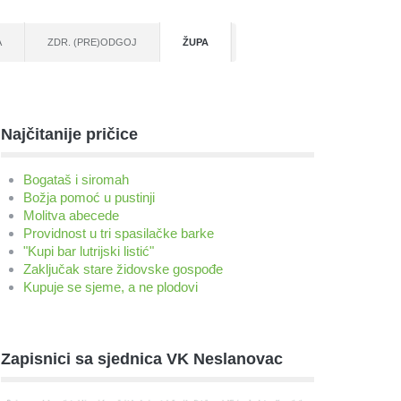
A
ZDR. (PRE)ODGOJ
ŽUPA
Najčitanije pričice
Bogataš i siromah
Božja pomoć u pustinji
Molitva abecede
Providnost u tri spasilačke barke
"Kupi bar lutrijski listić"
Zaključak stare židovske gospođe
Kupuje se sjeme, a ne plodovi
Zapisnici sa sjednica VK Neslanovac