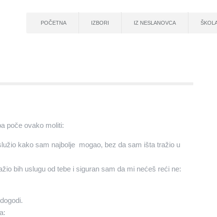
POČETNA
IZBORI
IZ NESLANOVCA
ŠKOL
pa poče ovako moliti:
 služio kako sam najbolje mogao, bez da sam išta tražio u
ažio bih uslugu od tebe i siguran sam da mi nećeš reći ne:
 dogodi.
a: