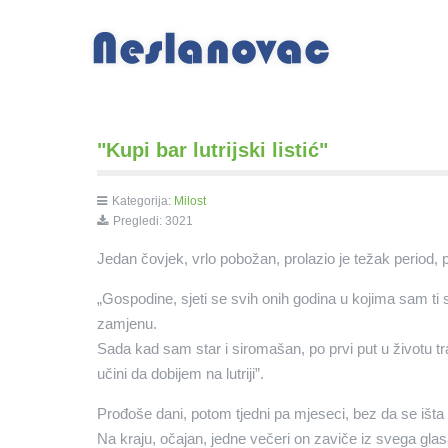
"Kupi bar lutrijski listić"
Kategorija:
Milost
Pregledi: 3021
Jedan čovjek, vrlo pobožan, prolazio je težak period, 
„Gospodine, sjeti se svih onih godina u kojima sam ti
zamjenu.
Sada kad sam star i siromašan, po prvi put u životu tr
učini da dobijem na lutriji”.
Prođoše dani, potom tjedni pa mjeseci, bez da se išta
Na kraju, očajan, jedne večeri on zaviče iz svega glas