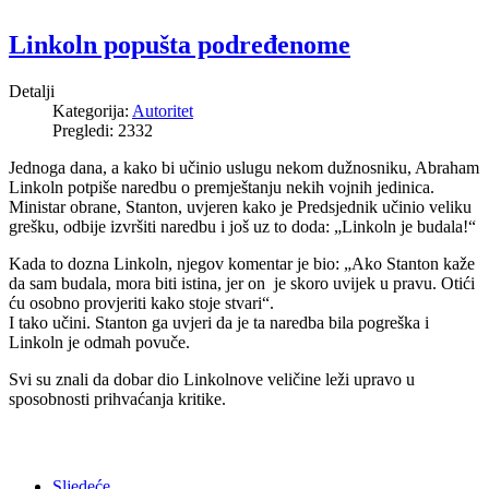
Linkoln popušta podređenome
Detalji
Kategorija:
Autoritet
Pregledi: 2332
Jednoga dana, a kako bi učinio uslugu nekom dužnosniku, Abraham
Linkoln potpiše naredbu o premještanju nekih vojnih jedinica.
Ministar obrane, Stanton, uvjeren kako je Predsjednik učinio veliku
grešku, odbije izvršiti naredbu i još uz to doda: „Linkoln je budala!“
Kada to dozna Linkoln, njegov komentar je bio: „Ako Stanton kaže
da sam budala, mora biti istina, jer on je skoro uvijek u pravu. Otići
ću osobno provjeriti kako stoje stvari“.
I tako učini. Stanton ga uvjeri da je ta naredba bila pogreška i
Linkoln je odmah povuče.
Svi su znali da dobar dio Linkolnove veličine leži upravo u
sposobnosti prihvaćanja kritike.
Sljedeće