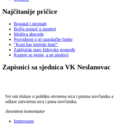
Najčitanije pričice
Bogataš i siromah
Božja pomoć u pustinji
Molitva abecede
Providnost u tri spasilačke barke
"Kupi bar lutrijski listić"
Zaključak stare židovske gospođe
Kupuje se sjeme, a ne plodovi
Zapisnici sa sjednica VK Neslanovac
Svi oni dolaze u politiku otvorena srca i prazna novčanika a
odlaze zatvorena srca i puna novčanika.
Anonimni komentator
Impressum