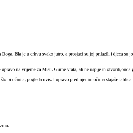
ga. Išla je u crkvu svako jutro, a prosjaci su joj prilazili i djeca su jo
e upravo na vrijeme za Misu. Gurne vrata, ali ne uspije ih otvoriti,onda g
što bi učinila, pogleda uvis. I upravo pred njenim očima stajaše tablic
izmu.