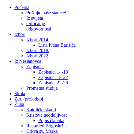
Početna
Poštujte naše stanice!
Iz svijeta
Odricanje
odgovornosti
Izbori
Izbori 2014.
Lista Ivana Barišića
Izbori 2018.
Izbori 2022.
Iz Neslanovca
Zapisnici
Zapisnici 14-18
Zapisnici 18-22
Zapisnici 22-26
Prometna studija
Škola
Zdr. (pre)odgoj
Župa
Katolički skauti
Kristova neodoljivost
Popis članaka
Raspored Bogoslužja
Crkva sv. Marka