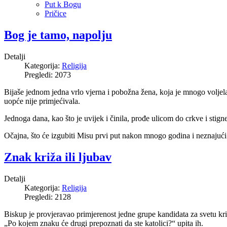
Put k Bogu
Pričice
Bog je tamo, napolju
Detalji
Kategorija:
Religija
Pregledi: 2073
Bijaše jednom jedna vrlo vjerna i pobožna žena, koja je mnogo voljela Bo
uopće nije primjećivala.
Jednoga dana, kao što je uvijek i činila, prođe ulicom do crkve i stign
Očajna, što će izgubiti Misu prvi put nakon mnogo godina i neznajući 
Znak križa ili ljubav
Detalji
Kategorija:
Religija
Pregledi: 2128
Biskup je provjeravao primjerenost jedne grupe kandidata za svetu kr
„Po kojem znaku će drugi prepoznati da ste katolici?“ upita ih.