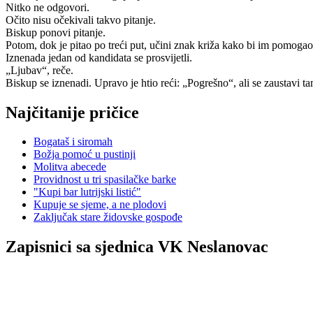
Nitko ne odgovori.
Očito nisu očekivali takvo pitanje.
Biskup ponovi pitanje.
Potom, dok je pitao po treći put, učini znak križa kako bi im pomoga
Iznenada jedan od kandidata se prosvijetli.
„Ljubav“, reče.
Biskup se iznenadi. Upravo je htio reći: „Pogrešno“, ali se zaustavi t
Najčitanije pričice
Bogataš i siromah
Božja pomoć u pustinji
Molitva abecede
Providnost u tri spasilačke barke
"Kupi bar lutrijski listić"
Kupuje se sjeme, a ne plodovi
Zaključak stare židovske gospođe
Zapisnici sa sjednica VK Neslanovac