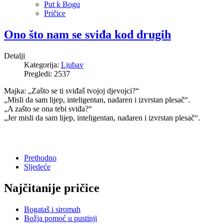
Put k Bogu
Pričice
Ono što nam se sviđa kod drugih
Detalji
Kategorija:
Ljubav
Pregledi: 2537
Majka: „Zašto se ti sviđaš tvojoj djevojci?“
„Misli da sam lijep, inteligentan, nadaren i izvrstan plesač“.
„A zašto se ona tebi sviđa?“
„Jer misli da sam lijep, inteligentan, nadaren i izvrstan plesač“.
Prethodno
Sljedeće
Najčitanije pričice
Bogataš i siromah
Božja pomoć u pustinji