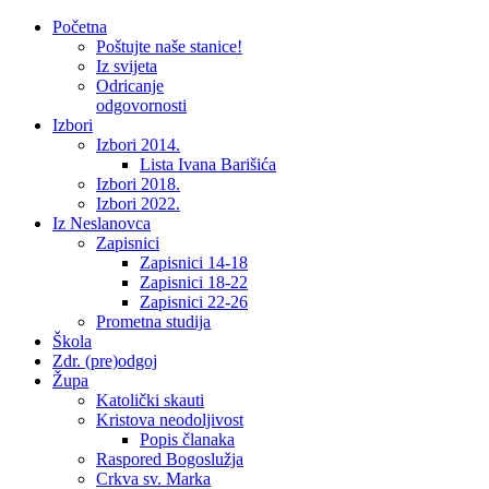
Početna
Poštujte naše stanice!
Iz svijeta
Odricanje
odgovornosti
Izbori
Izbori 2014.
Lista Ivana Barišića
Izbori 2018.
Izbori 2022.
Iz Neslanovca
Zapisnici
Zapisnici 14-18
Zapisnici 18-22
Zapisnici 22-26
Prometna studija
Škola
Zdr. (pre)odgoj
Župa
Katolički skauti
Kristova neodoljivost
Popis članaka
Raspored Bogoslužja
Crkva sv. Marka