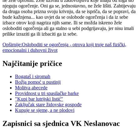
ne žele oprostiti. Žele uživati u zadovoljstvu koje imaju od toga što
njeguju ogorčenje. Oni ga se, jednostavno, ne žele lišiti. Zahtijevaju
da druga osoba prizna svoju krivnju, da se ispriča, da se popravi, da
bude kažnjena... kao uvjet da se oslobode ogorčenja i da iz sebe
izbace otrov koji nagriza njih same. Ili se možda iskreno žele
osloboditi ogorčenja ali ga stalno u sebi podgrijavaju, jer nisu imali
prilike izraziti ga ili izbaciti ga iz sebe.
Opširnije:Osloboditi se ogorčenja - otrova koji truje naš fizički,
emocionalni i duhovni život
Najčitanije pričice
Bogataš i siromah
Božja pomoć u pustinji
Molitva abecede
Providnost u tri spasilačke barke
"Kupi bar lutrijski listić"
Zaključak stare židovske gospođe
Kupuje se sjeme, a ne plodovi
Zapisnici sa sjednica VK Neslanovac