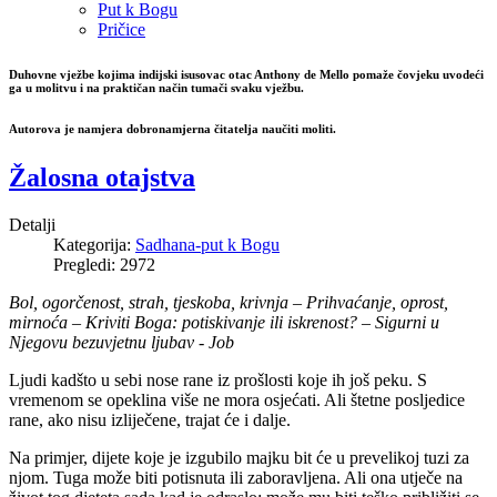
Put k Bogu
Pričice
Duhovne vježbe kojima indijski isusovac otac Anthony de Mello pomaže čovjeku uvodeći
ga u molitvu i na praktičan način tumači svaku vježbu.
Autorova je namjera dobronamjerna čitatelja naučiti moliti.
Žalosna otajstva
Detalji
Kategorija:
Sadhana-put k Bogu
Pregledi: 2972
Bol, ogorčenost, strah, tjeskoba, krivnja – Prihvaćanje, oprost,
mirnoća – Kriviti Boga: potiskivanje ili iskrenost? – Sigurni u
Njegovu bezuvjetnu ljubav - Job
Ljudi kadšto u sebi nose rane iz prošlosti koje ih još peku. S
vremenom se opeklina više ne mora osjećati. Ali štetne posljedice
rane, ako nisu izliječene, trajat će i dalje.
Na primjer, dijete koje je izgubilo majku bit će u prevelikoj tuzi za
njom. Tuga može biti potisnuta ili zaboravljena. Ali ona utječe na