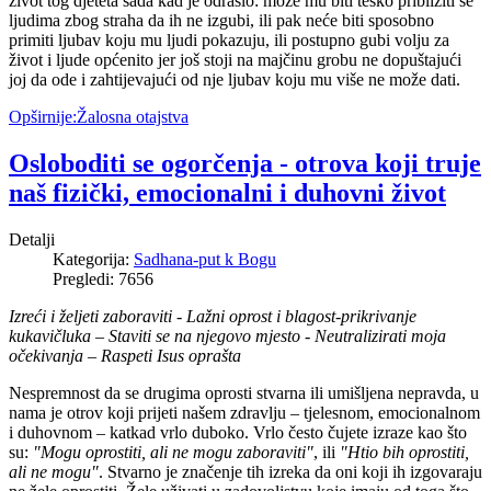
život tog djeteta sada kad je odraslo: može mu biti teško približiti se
ljudima zbog straha da ih ne izgubi, ili pak neće biti sposobno
primiti ljubav koju mu ljudi pokazuju, ili postupno gubi volju za
život i ljude općenito jer još stoji na majčinu grobu ne dopuštajući
joj da ode i zahtijevajući od nje ljubav koju mu više ne može dati.
Opširnije:Žalosna otajstva
Osloboditi se ogorčenja - otrova koji truje
naš fizički, emocionalni i duhovni život
Detalji
Kategorija:
Sadhana-put k Bogu
Pregledi: 7656
Izreći i željeti zaboraviti - Lažni oprost i blagost-prikrivanje
kukavičluka – Staviti se na njegovo mjesto - Neutralizirati moja
očekivanja – Raspeti Isus oprašta
Nespremnost da se drugima oprosti stvarna ili umišljena nepravda, u
nama je otrov koji prijeti našem zdravlju – tjelesnom, emocionalnom
i duhovnom – katkad vrlo duboko. Vrlo često čujete izraze kao što
su:
"Mogu oprostiti, ali ne mogu zaboraviti"
, ili
"Htio bih oprostiti,
ali ne mogu"
. Stvarno je značenje tih izreka da oni koji ih izgovaraju