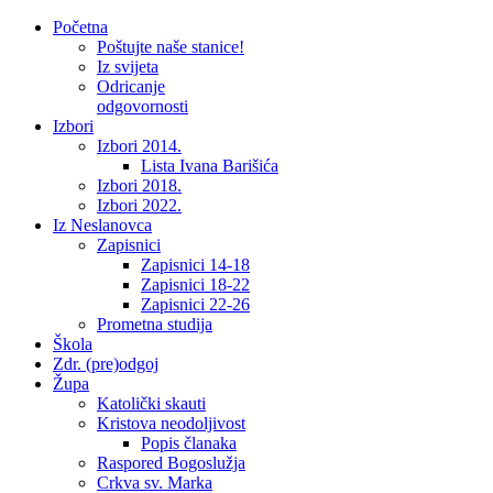
Početna
Poštujte naše stanice!
Iz svijeta
Odricanje
odgovornosti
Izbori
Izbori 2014.
Lista Ivana Barišića
Izbori 2018.
Izbori 2022.
Iz Neslanovca
Zapisnici
Zapisnici 14-18
Zapisnici 18-22
Zapisnici 22-26
Prometna studija
Škola
Zdr. (pre)odgoj
Župa
Katolički skauti
Kristova neodoljivost
Popis članaka
Raspored Bogoslužja
Crkva sv. Marka