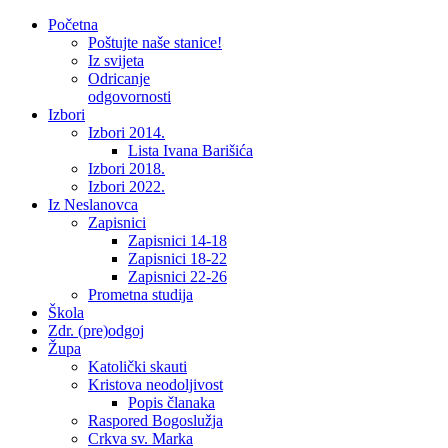
Početna
Poštujte naše stanice!
Iz svijeta
Odricanje
odgovornosti
Izbori
Izbori 2014.
Lista Ivana Barišića
Izbori 2018.
Izbori 2022.
Iz Neslanovca
Zapisnici
Zapisnici 14-18
Zapisnici 18-22
Zapisnici 22-26
Prometna studija
Škola
Zdr. (pre)odgoj
Župa
Katolički skauti
Kristova neodoljivost
Popis članaka
Raspored Bogoslužja
Crkva sv. Marka