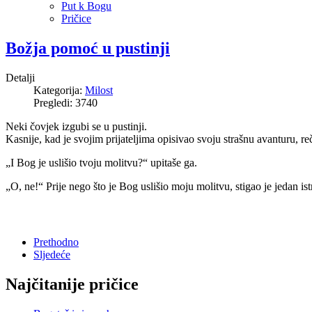
Put k Bogu
Pričice
Božja pomoć u pustinji
Detalji
Kategorija:
Milost
Pregledi: 3740
Neki čovjek izgubi se u pustinji.
Kasnije, kad je svojim prijateljima opisivao svoju strašnu avanturu, 
„I Bog je uslišio tvoju molitvu?“ upitaše ga.
„O, ne!“ Prije nego što je Bog uslišio moju molitvu, stigao je jedan is
Prethodno
Sljedeće
Najčitanije pričice