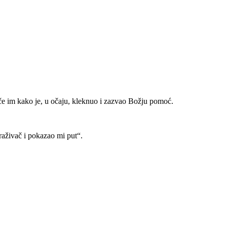
reče im kako je, u očaju, kleknuo i zazvao Božju pomoć.
traživač i pokazao mi put“.