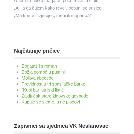
U tom trenutku magarac poče revati u štali.
„Ali ja ga čujem kako reve“, pobuni se susjed.
„Ma kome ti vjeruješ, meni ili magarcu?“
Najčitanije pričice
Bogataš i siromah
Božja pomoć u pustinji
Molitva abecede
Providnost u tri spasilačke barke
"Kupi bar lutrijski listić"
Zaključak stare židovske gospođe
Kupuje se sjeme, a ne plodovi
Zapisnici sa sjednica VK Neslanovac