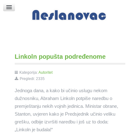
Raspored Bogoslužja
Crkva sv. Marka
Put k Bogu
Pričice
Linkoln popušta podređenome
Kategorija:
Autoritet
Pregledi: 2335
Jednoga dana, a kako bi učinio uslugu nekom
dužnosniku, Abraham Linkoln potpiše naredbu o
premještanju nekih vojnih jedinica. Ministar obrane,
Stanton, uvjeren kako je Predsjednik učinio veliku
grešku, odbije izvršiti naredbu i još uz to doda:
„Linkoln je budala!“