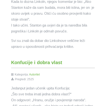
Kada to dozna Linkoln, njegov komentar je bio: „Ako
Stanton kaže da sam budala, mora biti istina, jer on je
skoro uvijek u pravu. Otići ću osobno provjeriti kako
stoje stvari“.
I tako učini. Stanton ga uvjeri da je ta naredba bila
pogreška i Linkoln je odmah povuče.
Svi su znali da dobar dio Linkolnove veličine leži
upravo u sposobnosti prihvaćanja kritike.
Konfucije i dobra vlast
Kategorija:
Autoritet
Pregledi: 2525
Jedanput jedan učenik upita Konfucija:
„Što sve treba imati jedna dobra vlast?“
On odgovori: „Hranu, oružje i povjerenje naroda“.
„Ali“, nastavi učenik, „ako biste se trebali odreći jedne,