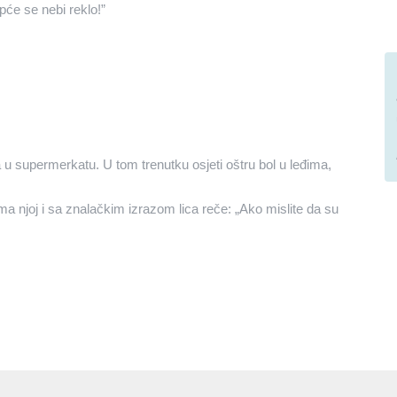
će se nebi reklo!”
u supermerkatu. U tom trenutku osjeti oštru bol u leđima,
ma njoj i sa znalačkim izrazom lica reče: „Ako mislite da su