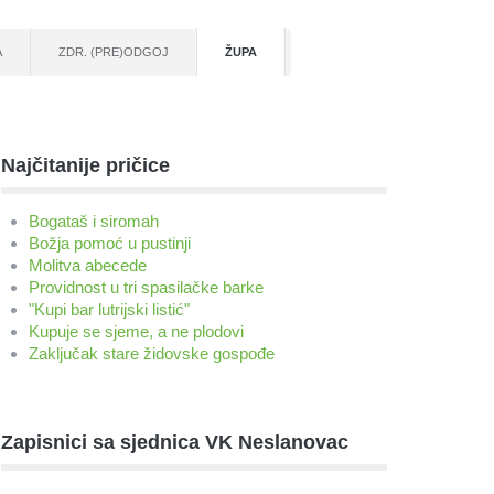
A
ZDR. (PRE)ODGOJ
ŽUPA
Najčitanije pričice
Bogataš i siromah
Božja pomoć u pustinji
Molitva abecede
Providnost u tri spasilačke barke
"Kupi bar lutrijski listić"
Kupuje se sjeme, a ne plodovi
Zaključak stare židovske gospođe
Zapisnici sa sjednica VK Neslanovac