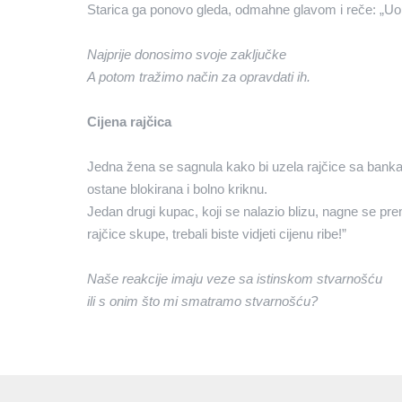
Starica ga ponovo gleda, odmahne glavom i reče: „Uop
Najprije donosimo svoje zaključke
A potom tražimo način za opravdati ih.
Cijena rajčica
Jedna žena se sagnula kako bi uzela rajčice sa banka 
ostane blokirana i bolno kriknu.
Jedan drugi kupac, koji se nalazio blizu, nagne se pre
rajčice skupe, trebali biste vidjeti cijenu ribe!”
Naše reakcije imaju veze sa istinskom stvarnošću
ili s onim što mi smatramo stvarnošću?