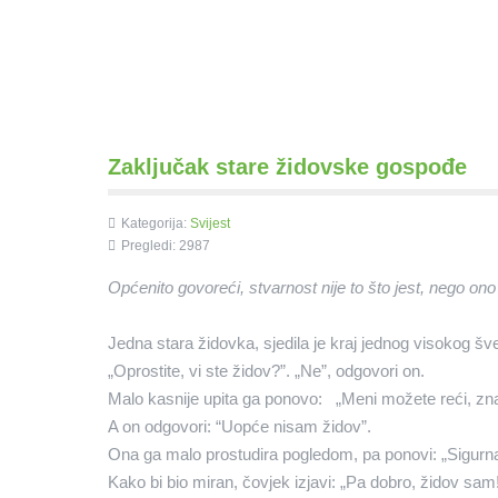
Zaključak stare židovske gospođe
Kategorija:
Svijest
Pregledi: 2987
Općenito govoreći, stvarnost nije to što jest, nego ono 
Jedna stara židovka, sjedila je kraj jednog visokog šv
„Oprostite, vi ste židov?”. „Ne”, odgovori on.
Malo kasnije upita ga ponovo: „Meni možete reći, znat
A on odgovori: “Uopće nisam židov”.
Ona ga malo prostudira pogledom, pa ponovi: „Sigurna
Kako bi bio miran, čovjek izjavi: „Pa dobro, židov sam