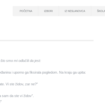
POČETNA
IZBORI
IZ NESLANOVCA
ŠKOL
što smo mi odlučili da jest:
eđanina i uporno ga fiksirala pogledom. Na kraju ga upita:
e. Vi ste židov, zar ne?”
 sam da ste vi židov”.
!”