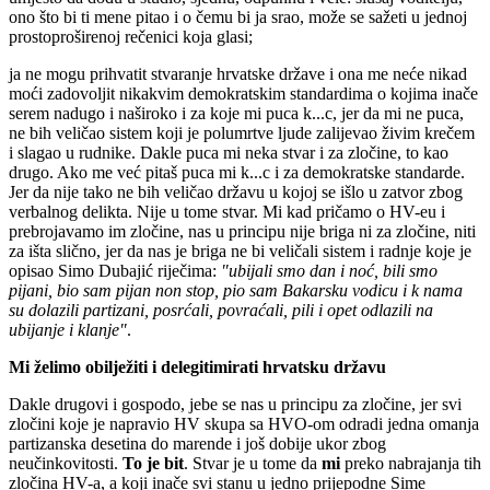
ono što bi ti mene pitao i o čemu bi ja srao, može se sažeti u jednoj
prostoproširenoj rečenici koja glasi;
ja ne mogu prihvatit stvaranje hrvatske države i ona me neće nikad
moći zadovoljit nikakvim demokratskim standardima o kojima inače
serem nadugo i naširoko i za koje mi puca k...c, jer da mi ne puca,
ne bih veličao sistem koji je polumrtve ljude zalijevao živim krečem
i slagao u rudnike. Dakle puca mi neka stvar i za zločine, to kao
drugo. Ako me već pitaš puca mi k...c i za demokratske standarde.
Jer da nije tako ne bih veličao državu u kojoj se išlo u zatvor zbog
verbalnog delikta. Nije u tome stvar. Mi kad pričamo o HV-eu i
prebrojavamo im zločine, nas u principu nije briga ni za zločine, niti
za išta slično, jer da nas je briga ne bi veličali sistem i radnje koje je
opisao Simo Dubajić riječima:
"ubijali smo dan i noć, bili smo
pijani, bio sam pijan non stop, pio sam Bakarsku vodicu i k nama
su dolazili partizani, posrćali, povraćali, pili i opet odlazili na
ubijanje i klanje"
.
Mi želimo obilježiti i delegitimirati hrvatsku državu
Dakle drugovi i gospodo, jebe se nas u principu za zločine, jer svi
zločini koje je napravio HV skupa sa HVO-om odradi jedna omanja
partizanska desetina do marende i još dobije ukor zbog
neučinkovitosti.
To je bit
. Stvar je u tome da
mi
preko nabrajanja tih
zločina HV-a, a koji inače svi stanu u jedno prijepodne Sime