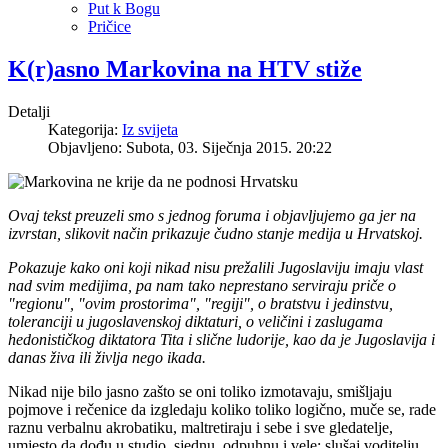
Put k Bogu
Pričice
K(r)asno Markovina na HTV stiže
Detalji
Kategorija:
Iz svijeta
Objavljeno: Subota, 03. Siječnja 2015. 20:22
Ovaj tekst preuzeli smo s jednog foruma i objavljujemo ga jer na
izvrstan, slikovit način prikazuje čudno stanje medija u Hrvatskoj.
Pokazuje kako oni koji nikad nisu prežalili Jugoslaviju imaju vlast
nad svim medijima, pa nam tako neprestano serviraju priče o
"regionu", "ovim prostorima", "regiji", o bratstvu i jedinstvu,
toleranciji u jugoslavenskoj diktaturi, o veličini i zaslugama
hedonističkog diktatora Tita i slične ludorije, kao da je Jugoslavija i
danas živa ili življa nego ikada.
Nikad nije bilo jasno zašto se oni toliko izmotavaju, smišljaju
pojmove i rečenice da izgledaju koliko toliko logično, muče se, rade
raznu verbalnu akrobatiku, maltretiraju i sebe i sve gledatelje,
umjesto da dođu u studio, sjednu, odpuhnu i vele: slušaj voditelju,