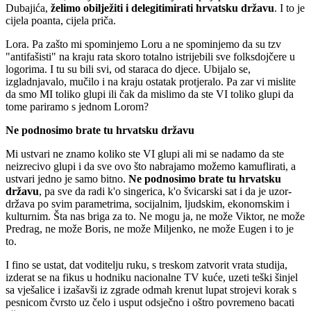
Dubajića,
želimo obilježiti i delegitimirati hrvatsku državu
. I to je
cijela poanta, cijela priča.
Lora. Pa zašto mi spominjemo Loru a ne spominjemo da su tzv
"antifašisti" na kraju rata skoro totalno istrijebili sve folksdojčere u
logorima. I tu su bili svi, od staraca do djece. Ubijalo se,
izgladnjavalo, mučilo i na kraju ostatak protjeralo. Pa zar vi mislite
da smo MI toliko glupi ili čak da mislimo da ste VI toliko glupi da
tome pariramo s jednom Lorom?
Ne podnosimo brate tu hrvatsku državu
Mi ustvari ne znamo koliko ste VI glupi ali mi se nadamo da ste
neizrecivo glupi i da sve ovo što nabrajamo možemo kamuflirati, a
ustvari jedno je samo bitno.
Ne podnosimo brate tu hrvatsku
državu
, pa sve da radi k'o singerica, k'o švicarski sat i da je uzor-
država po svim parametrima, socijalnim, ljudskim, ekonomskim i
kulturnim. Šta nas briga za to. Ne mogu ja, ne može Viktor, ne može
Predrag, ne može Boris, ne može Miljenko, ne može Eugen i to je
to.
I fino se ustat, dat voditelju ruku, s treskom zatvorit vrata studija,
izderat se na fikus u hodniku nacionalne TV kuće, uzeti teški šinjel
sa vješalice i izašavši iz zgrade odmah krenut lupat strojevi korak s
pesnicom čvrsto uz čelo i usput odsječno i oštro povremeno bacati