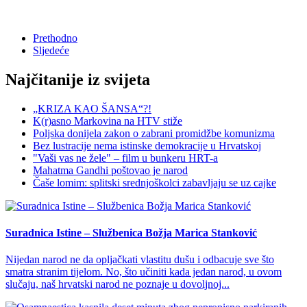
Prethodno
Sljedeće
Najčitanije iz svijeta
„KRIZA KAO ŠANSA“?!
K(r)asno Markovina na HTV stiže
Poljska donijela zakon o zabrani promidžbe komunizma
Bez lustracije nema istinske demokracije u Hrvatskoj
"Vaši vas ne žele" – film u bunkeru HRT-a
Mahatma Gandhi poštovao je narod
Čaše lomim: splitski srednjoškolci zabavljaju se uz cajke
Suradnica Istine – Službenica Božja Marica Stanković
Nijedan narod ne da opljačkati vlastitu dušu i odbacuje sve što
smatra stranim tijelom. No, što učiniti kada jedan narod, u ovom
slučaju, naš hrvatski narod ne poznaje u dovoljnoj...