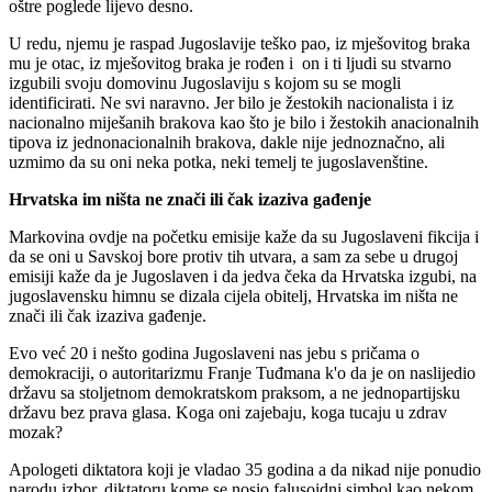
oštre poglede lijevo desno.
U redu, njemu je raspad Jugoslavije teško pao, iz mješovitog braka
mu je otac, iz mješovitog braka je rođen i on i ti ljudi su stvarno
izgubili svoju domovinu Jugoslaviju s kojom su se mogli
identificirati. Ne svi naravno. Jer bilo je žestokih nacionalista i iz
nacionalno miješanih brakova kao što je bilo i žestokih anacionalnih
tipova iz jednonacionalnih brakova, dakle nije jednoznačno, ali
uzmimo da su oni neka potka, neki temelj te jugoslavenštine.
Hrvatska im ništa ne znači ili čak izaziva gađenje
Markovina ovdje na početku emisije kaže da su Jugoslaveni fikcija i
da se oni u Savskoj bore protiv tih utvara, a sam za sebe u drugoj
emisiji kaže da je Jugoslaven i da jedva čeka da Hrvatska izgubi, na
jugoslavensku himnu se dizala cijela obitelj, Hrvatska im ništa ne
znači ili čak izaziva gađenje.
Evo već 20 i nešto godina Jugoslaveni nas jebu s pričama o
demokraciji, o autoritarizmu Franje Tuđmana k'o da je on naslijedio
državu sa stoljetnom demokratskom praksom, a ne jednopartijsku
državu bez prava glasa. Koga oni zajebaju, koga tucaju u zdrav
mozak?
Apologeti diktatora koji je vladao 35 godina a da nikad nije ponudio
narodu izbor, diktatoru kome se nosio falusoidni simbol kao nekom