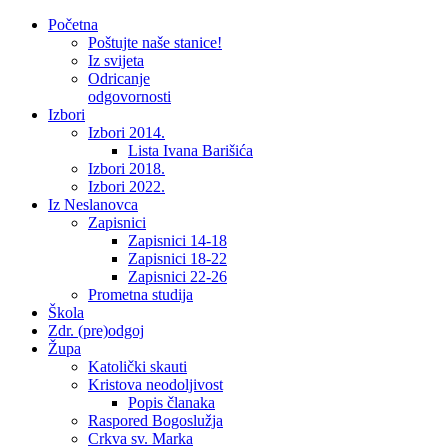
Početna
Poštujte naše stanice!
Iz svijeta
Odricanje
odgovornosti
Izbori
Izbori 2014.
Lista Ivana Barišića
Izbori 2018.
Izbori 2022.
Iz Neslanovca
Zapisnici
Zapisnici 14-18
Zapisnici 18-22
Zapisnici 22-26
Prometna studija
Škola
Zdr. (pre)odgoj
Župa
Katolički skauti
Kristova neodoljivost
Popis članaka
Raspored Bogoslužja
Crkva sv. Marka