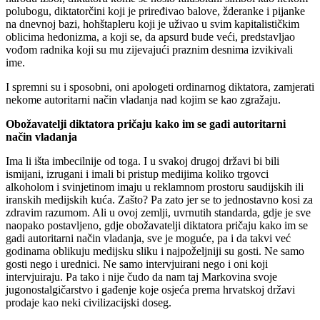
polubogu, diktatorčini koji je priređivao balove, žderanke i pijanke
na dnevnoj bazi, hohštapleru koji je uživao u svim kapitalističkim
oblicima hedonizma, a koji se, da apsurd bude veći, predstavljao
vođom radnika koji su mu zijevajući praznim desnima izvikivali
ime.
I spremni su i sposobni, oni apologeti ordinarnog diktatora, zamjerati
nekome autoritarni način vladanja nad kojim se kao zgražaju.
Obožavatelji diktatora pričaju kako im se gadi autoritarni
način vladanja
Ima li išta imbecilnije od toga. I u svakoj drugoj državi bi bili
ismijani, izrugani i imali bi pristup medijima koliko trgovci
alkoholom i svinjetinom imaju u reklamnom prostoru saudijskih ili
iranskih medijskih kuća. Zašto? Pa zato jer se to jednostavno kosi za
zdravim razumom. Ali u ovoj zemlji, uvrnutih standarda, gdje je sve
naopako postavljeno, gdje obožavatelji diktatora pričaju kako im se
gadi autoritarni način vladanja, sve je moguće, pa i da takvi već
godinama oblikuju medijsku sliku i najpoželjniji su gosti. Ne samo
gosti nego i urednici. Ne samo intervjuirani nego i oni koji
intervjuiraju. Pa tako i nije čudo da nam taj Markovina svoje
jugonostalgičarstvo i gađenje koje osjeća prema hrvatskoj državi
prodaje kao neki civilizacijski doseg.