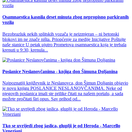
Osamnaestica kasnila deset minuta zbog nepropisno parkiranih
vozila
Bezobrazluk nekih splitskih vozača je neizmjeran – ni betonski
blokovi im ne znače ništa. Priopćenje za medije Inicijative Poštujte
naše stanice U petak ujutro Prometova osamnaestica koja je trebala
krenuti u 9:30, krenula...
Poslanice Neslanovčanima - knjiga don Šimuna Doljanina
Najpoznatiji književnik iz Neslanovca, don Šimun Doljanin objavio
je novu knjigu POSLANICE NESLANOVČANIMA. Neke od
njegovih poslanica imali ste prilike čitati na našem portalu, a sada
možete pročitati širi opus. Sav prihod od...
Tko se uvrijedi zbog jaslica, gluplji je od Heroda - Marcello
Veneziani