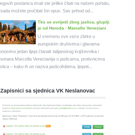
jegovih poslanica imali ste prilike čitati na našem portalu,
 sada možete pročitati širi opus. Sav prihod od...
Tko se uvrijedi zbog jaslica, gluplji
je od Heroda - Marcello Veneziani
U vremenu sve veće zbrke u
europskim društvima i glavama
onosimo jedan lijepi članak talijanskog književnika i
ovinara Marcella Venezianija o jaslicama, protivnicima
aslica – kako ih on naziva jaslicofobima, ljepoti...
Zapisnici sa sjednica VK Neslanovac