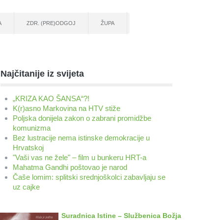
A
ZDR. (PRE)ODGOJ
ŽUPA
Najčitanije iz svijeta
„KRIZA KAO ŠANSA“?!
K(r)asno Markovina na HTV stiže
Poljska donijela zakon o zabrani promidžbe
komunizma
Bez lustracije nema istinske demokracije u
Hrvatskoj
"Vaši vas ne žele" – film u bunkeru HRT-a
Mahatma Gandhi poštovao je narod
Čaše lomim: splitski srednjoškolci zabavljaju se
uz cajke
Suradnica Istine – Službenica Božja