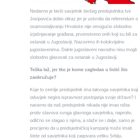
Nedavno je bivši savjetnik bivšeg predsjednika Ive
Josipovića dobio otkaz jer je ustvrdio da referendum o
osamostaljivanju Hrvatske nije omogućio slobodno
izjašnjavanje građana, prvenstveno onih koji su bili za
ostanak u Jugoslaviji. Nazovimo ih kolokvijalno
jugoslavenima. Dakle jugoslaveni navodno nisu mogli
slobodno glasovati za ostanak u Jugoslaviji.
Teška laž, jer tko je kome zagledao u listić što
zaokružuje?
Koje to zemlje predsjednik ima takvoga savjetnika koji
oduvijek negira ispravnost postojanja svoje države? I
naravno da naš predsjednik nikada nije imao ništa
protiv stavova svoga glavnoga savjetnika, naprotiv,
odlično se slagao s njima, a slaže se i dalje, samo je
procijenio da u predsjedničkoj kampanji može imati
štete od savjetnika koji zagovara veliku Srbiju.