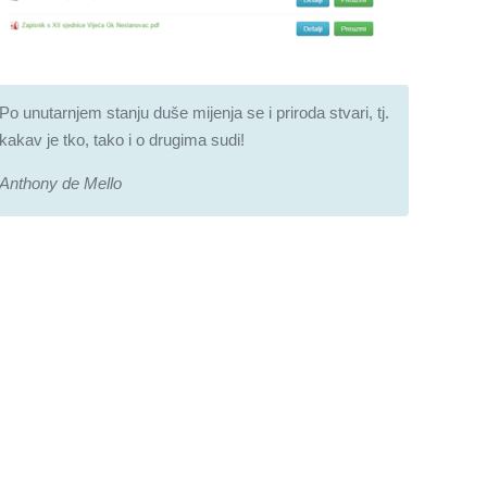
Po unutarnjem stanju duše mijenja se i priroda stvari, tj.
kakav je tko, tako i o drugima sudi!
Anthony de Mello