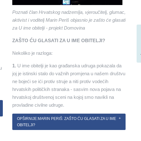
Poznati član Hrvatskog nadzemlja, vjeroučitelj, glumac,
aktivist i voditelj Marin Periš objasnio je zašto će glasati
za U ime obitelji - projekt Domovina
ZAŠTO ĆU GLASATI ZA U IME OBITELJI?
Nekoliko je razloga:
1.
U ime obitelji je kao građanska udruga pokazala da
u
joj je istinski stalo do važnih promjena u našem društvu
ne bojeći se ići protiv struje a niti protiv vodećih
hrvatskih političkih stranaka - sasvim nova pojava na
hrvatskoj društvenoj sceni na kojoj smo navikli na
provladine civilne udruge.
OPŠIRNIJE:MARIN PERIŠ: ZAŠTO ĆU GLASATI ZA U IME
OBITELJI?