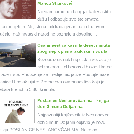
Marica Stanković
Nijedan narod ne da opljačkati vlastitu
dušu i odbacuje sve što smatra
tranim tijelom. No, što učiniti kada jedan narod, u ovom
lučaju, naš hrvatski narod ne poznaje u dovoljnoj...
Osamnaestica kasnila deset minuta
zbog nepropisno parkiranih vozila
Bezobrazluk nekih splitskih vozača je
neizmjeran – ni betonski blokovi im ne
nače ništa. Priopćenje za medije Inicijative Poštujte naše
tanice U petak ujutro Prometova osamnaestica koja je
rebala krenuti u 9:30, krenula...
Poslanice Neslanovčanima - knjiga
don Šimuna Doljanina
Najpoznatiji književnik iz Neslanovca,
don Šimun Doljanin objavio je novu
njigu POSLANICE NESLANOVČANIMA. Neke od