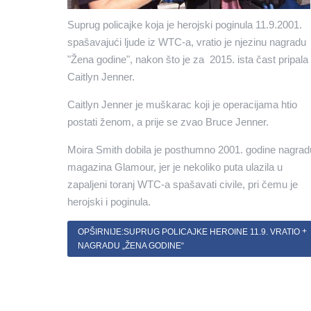
Suprug policajke koja je herojski poginula 11.9.2001.
spašavajući ljude iz WTC-a, vratio je njezinu nagradu
"Žena godine", nakon što je za 2015. ista čast pripala
Caitlyn Jenner.
Caitlyn Jenner je muškarac koji je operacijama htio
postati ženom, a prije se zvao Bruce Jenner.
Moira Smith dobila je posthumno 2001. godine nagrad
magazina Glamour, jer je nekoliko puta ulazila u
zapaljeni toranj WTC-a spašavati civile, pri čemu je
herojski i poginula.
OPŠIRNIJE:SUPRUG POLICAJKE HEROINE 11.9. VRATIO
NAGRADU „ŽENA GODINE“