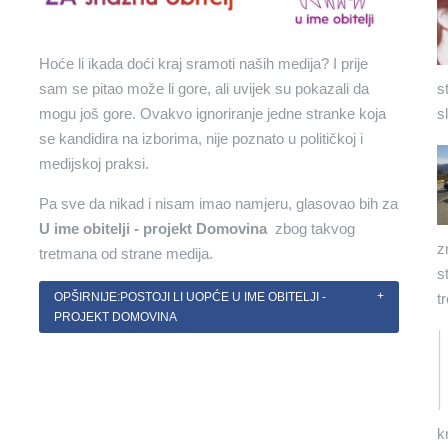
Hoće li ikada doći kraj sramoti naših medija? I prije
s
sam se pitao može li gore, ali uvijek su pokazali da
s
mogu još gore. Ovakvo ignoriranje jedne stranke koja
se kandidira na izborima, nije poznato u političkoj i
medijskoj praksi.
Pa sve da nikad i nisam imao namjeru, glasovao bih za
U ime obitelji - projekt Domovina
​ zbog takvog
z
tretmana od strane medija.
s
t
OPŠIRNIJE:POSTOJI LI UOPĆE U IME OBITELJI -
PROJEKT DOMOVINA
k