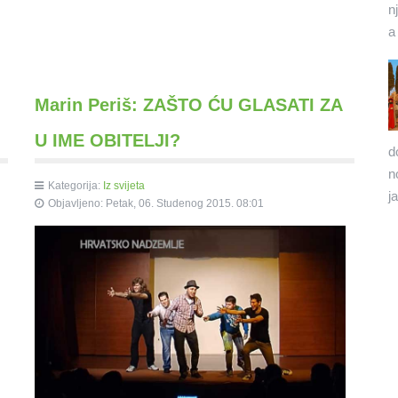
n
a
Marin Periš: ZAŠTO ĆU GLASATI ZA
U IME OBITELJI?
d
n
Kategorija:
Iz svijeta
j
Objavljeno: Petak, 06. Studenog 2015. 08:01