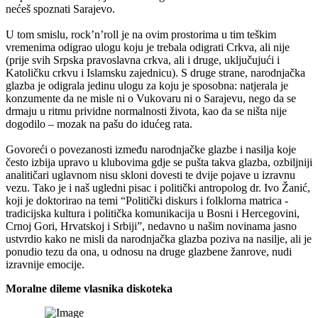
nećeš spoznati Sarajevo.
U tom smislu, rock’n’roll je na ovim prostorima u tim teškim
vremenima odigrao ulogu koju je trebala odigrati Crkva, ali nije
(prije svih Srpska pravoslavna crkva, ali i druge, uključujući i
Katoličku crkvu i Islamsku zajednicu). S druge strane, narodnjačka
glazba je odigrala jedinu ulogu za koju je sposobna: natjerala je
konzumente da ne misle ni o Vukovaru ni o Sarajevu, nego da se
drmaju u ritmu prividne normalnosti života, kao da se ništa nije
dogodilo – mozak na pašu do idućeg rata.
Govoreći o povezanosti između narodnjačke glazbe i nasilja koje
često izbija upravo u klubovima gdje se pušta takva glazba, ozbiljniji
analitičari uglavnom nisu skloni dovesti te dvije pojave u izravnu
vezu. Tako je i naš ugledni pisac i politički antropolog dr. Ivo Žanić,
koji je doktorirao na temi “Politički diskurs i folklorna matrica -
tradicijska kultura i politička komunikacija u Bosni i Hercegovini,
Crnoj Gori, Hrvatskoj i Srbiji”, nedavno u našim novinama jasno
ustvrdio kako ne misli da narodnjačka glazba poziva na nasilje, ali je
ponudio tezu da ona, u odnosu na druge glazbene žanrove, nudi
izravnije emocije.
Moralne dileme vlasnika diskoteka