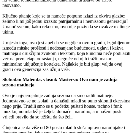
naovamo.
Ključno pitanje koje se tu nameće potpuno izlazi iz okvira glazbe:
želimo li mi još jednu izrazito patrijarhalnu i nemisaonu generaciju?
Unatoč svemu, kako rekosmo, ovo nije poziv da se ovakve matineje
ukinu.
Umjesto toga, ovo jest apel da se negdje u ovom gradu, izgubljenom
između mitske prošlosti i nedosanjane budućnosti, uglavi i kakva
matineja s drukčijim zvukom i tekstom, koja klincima neće podilaziti
već na prvoj etapi odrastanja, nego će od njih tražiti makar
minimalno uključenje korteksa. Najlakše je biti glup: valjda ovaj
grad i ova generacija zaslužuju više.
Slobodan Matenda, vlasnik Mastersa: Ovo nam je zadnja
sezona matineja
Ovo je najvjerojatnije zadnja sezona da smo radili matineje.
Jednostavno se ne isplati, a današnji mladi su puno skloniji ekcesima
nego prije. Trudili smo se u početku puštati house, techno i funk
muziku, no mladež je željela domaće i narodno, a u našem poslu
vrijedi pravilo da se tržištu da što želi.
Činjenica je da više od 80 posto mladih sluša upravo narodnjake i
domaću muziku, iako smo znali na matinejama, onako na