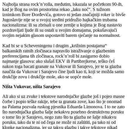
Najbolja strana rock’n’rolla, međutim, iskazala se početkom 90-ih,
kad je Bog na ovim prostorima rekao „laku noć“. S tužnom
iznimkom Bore Đorđevića, gotovo ni jedan značajniji roker iz bivše
Jugoslavije nije se u svojoj sredini pridružio hajkačkim trubama
nacionalizma: ili su zbrisali u one zemlje u kojima je Bog nastavio
pozdravljati ljude ili su ostali u svojim domajama, pokušavajući
svojim nejakim glasom uspostaviti barem sjećanje na normalnost.
Kad bi se u Scheveningenu i drugim „križnim postajama“
balkanskih ratnih zločinaca napravilo istraživanje o glazbenim
preferencijama tih zločinaca, rock’n’roll bi zasigurno dobio
najmanje glasova: ako slušaš EKV ili Partibrejkerse, teško ćeš
nakon toga bacati granate na Vukovar ili Sarajevo, jer te ta glazba
naučila da Vukovar i Sarajevo čine ljudi kao ti, koji se možda samo
drukčije zovu i drukčije mole, ako se uopće mole.
Ništa Vukovar, ništa Sarajevo
Ali ako si uz zvuke i tekstove narodnjačke glazbe još i pojeo masne
čorbe i popio teške rakije, tebe ta granata zove, kao što je onomad
na Palama pozvala ruskog pjesnika Eduarda Limonova. I to ne zato
što narodnjačka glazba šalje nekakvu posebno destruktivnu poruku
o tome što je Sarajevo, nego zato što ta glazba ne šalje nikakvu
poruku, tako da te ni od čega ne može ni zaštititi, pa tako ni od
klopke nacionalizma, jer uz takvu glazbu i takve tekstove nikad