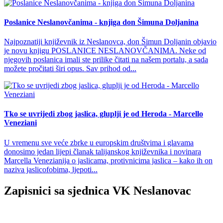
Poslanice Neslanovčanima - knjiga don Šimuna Doljanina
Najpoznatiji književnik iz Neslanovca, don Šimun Doljanin objavio
je novu knjigu POSLANICE NESLANOVČANIMA. Neke od
njegovih poslanica imali ste prilike čitati na našem portalu, a sada
možete pročitati širi opus. Sav prihod od...
Tko se uvrijedi zbog jaslica, gluplji je od Heroda - Marcello
Veneziani
U vremenu sve veće zbrke u europskim društvima i glavama
donosimo jedan lijepi članak talijanskog književnika i novinara
Marcella Venezianija o jaslicama, protivnicima jaslica – kako ih on
naziva jaslicofobima, ljepoti...
Zapisnici sa sjednica VK Neslanovac