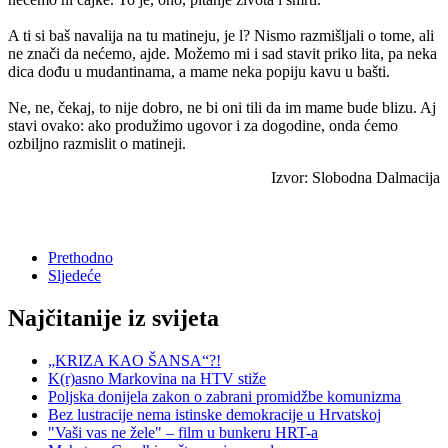
A ti si baš navalija na tu matineju, je l? Nismo razmišljali o tome, ali
ne znači da nećemo, ajde. Možemo mi i sad stavit priko lita, pa neka
dica dođu u mudantinama, a mame neka popiju kavu u bašti.
Ne, ne, čekaj, to nije dobro, ne bi oni tili da im mame bude blizu. Aj
stavi ovako: ako produžimo ugovor i za dogodine, onda ćemo
ozbiljno razmislit o matineji.
Izvor: Slobodna Dalmacija
Prethodno
Sljedeće
Najčitanije iz svijeta
„KRIZA KAO ŠANSA“?!
K(r)asno Markovina na HTV stiže
Poljska donijela zakon o zabrani promidžbe komunizma
Bez lustracije nema istinske demokracije u Hrvatskoj
"Vaši vas ne žele" – film u bunkeru HRT-a