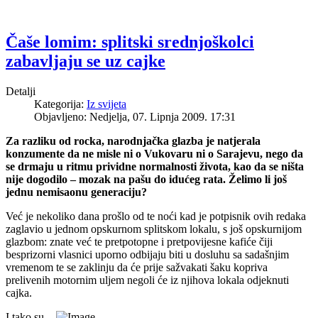
Pričice
Čaše lomim: splitski srednjoškolci
zabavljaju se uz cajke
Detalji
Kategorija:
Iz svijeta
Objavljeno: Nedjelja, 07. Lipnja 2009. 17:31
Za razliku od rocka, narodnjačka glazba je natjerala
konzumente da ne misle ni o Vukovaru ni o Sarajevu, nego da
se drmaju u ritmu prividne normalnosti života, kao da se ništa
nije dogodilo – mozak na pašu do idućeg rata. Želimo li još
jednu nemisaonu generaciju?
Već je nekoliko dana prošlo od te noći kad je potpisnik ovih redaka
zaglavio u jednom opskurnom splitskom lokalu, s još opskurnijom
glazbom: znate već te pretpotopne i pretpovijesne kafiće čiji
besprizorni vlasnici uporno odbijaju biti u dosluhu sa sadašnjim
vremenom te se zaklinju da će prije sažvakati šaku kopriva
prelivenih motornim uljem negoli će iz njihova lokala odjeknuti
cajka.
I tako su