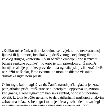
„Koliko mi se čini, u tim tekstovima se uvijek radi o neuzvraćenoj
ljubavi ili ljubomori, bez ikakvog društvenog, socijalnog ili bilo
kakvog drugog konteksta. To su bazične emocije i one izazivaju
burnije reakcije publike“, govorio je tom prigodom dr. Žanić. A
burnije reakcije publike, prevedeno na ugostiteljski jezik, znači i više
narudžbi na šanku, čime eventualne moralne dileme vlasnika
diskoteka uglavnom prestaju.
Osim toga, kako naglašava dr. Žanić, narodnjačka glazba je izrazito
patrijarhalna priča: muškarac se tu percipira i opjevava uglavnom
kao gazda, a žena uglavnom kao seks simbol, odnosno uporabni
objekt. Iz toga je očito ne samo to da patrijarhalni muškarci u takvim
zabavama nalaze sebe nego i to da je takva glazba idealno „nalegla“
na veliku retradicionalizaciju balkanskih društava od 1990.