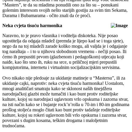
“Masters”, te da su mladima ponudili ono za što su – ponukani
golemim interesom svojih nešto starijih gostiju za svim tim Sekama,
Darama i Bubamarama - očito znali da će proći.
Neka cvjeta tisuću harmonika
Naravno, to je pravo vlasnika i voditelja diskoteka. Nije posao
ugostitelja da odgaja mladež (premda je lijepo kad se i toga sjete),
nego da na toj mladeži zarade koliko mogu, ali valjda je i odgajanje
tog naraštaja – i to u njihovu slobodnom vremenu - nečiji posao. Ili
ćemo ih prepustiti prvom (glazbenom i pedagoškom) utjecaju koji
naiđe, kao što smo ih, ruku na srce, u priličnoj mjeri prepustili
kompjutorima, internetu i virtualnim socijalizacijskim servisima.
Ovo nikako nije pledoaje za ukidanje matineje u “Mastersu”, ili za
ukidanje cajki, naprotiv: neka cvjeta tisuću harmonika! Uostalom,
mnogi analitičari smatraju kako se sklonost naših tinejdžera
narodnjačkoj glazbi može tumačiti i kao bunt protiv roditeljske
kulture, kojoj su narodnjaci uglavnom vrlo opskurna i zazorna stvar,
na isti način kako se i bujanje rock’n’rolla u 70-im i 80-im godinama
prošlog stoljeća moglo čitati kao bunt protiv tadašnje roditeljske
kulture, kojoj su rokeri uglavnom bili vrlo opskurna i zazorna stvar,
povezani s dugim kosama, teškim drogama i maloljetnim
trudnoćama.