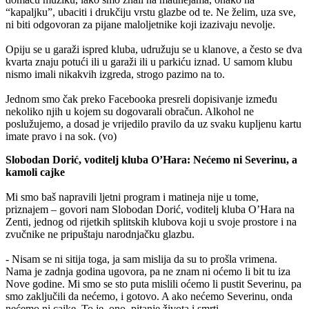
“kapaljku”, ubaciti i drukčiju vrstu glazbe od te. Ne želim, uza sve,
ni biti odgovoran za pijane maloljetnike koji izazivaju nevolje.
Opiju se u garaži ispred kluba, udružuju se u klanove, a često se dva
kvarta znaju potući ili u garaži ili u parkiću iznad. U samom klubu
nismo imali nikakvih izgreda, strogo pazimo na to.
Jednom smo čak preko Facebooka presreli dopisivanje između
nekoliko njih u kojem su dogovarali obračun. Alkohol ne
poslužujemo, a dosad je vrijedilo pravilo da uz svaku kupljenu kartu
imate pravo i na sok. (vo)
Slobodan Dorić, voditelj kluba O’Hara: Nećemo ni Severinu, a
kamoli cajke
Mi smo baš napravili ljetni program i matineja nije u tome,
priznajem – govori nam Slobodan Dorić, voditelj kluba O’Hara na
Zenti, jednog od rijetkih splitskih klubova koji u svoje prostore i na
zvučnike ne pripuštaju narodnjačku glazbu.
- Nisam se ni sitija toga, ja sam mislija da su to prošla vrimena.
Nama je zadnja godina ugovora, pa ne znam ni oćemo li bit tu iza
Nove godine. Mi smo se sto puta mislili oćemo li pustit Severinu, pa
smo zaključili da nećemo, i gotovo. A ako nećemo Severinu, onda
nećemo ni cajke. To je, ono, pitanje života i smrti.