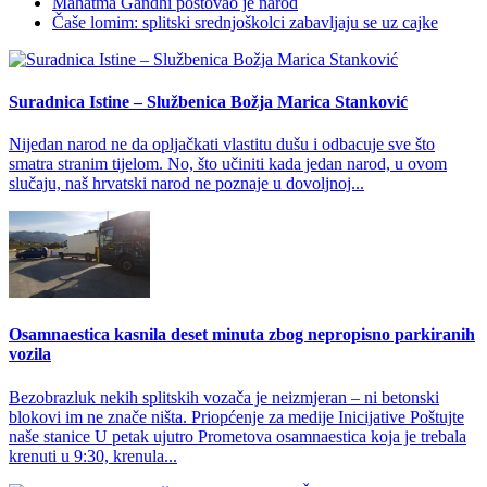
Mahatma Gandhi poštovao je narod
Čaše lomim: splitski srednjoškolci zabavljaju se uz cajke
Suradnica Istine – Službenica Božja Marica Stanković
Nijedan narod ne da opljačkati vlastitu dušu i odbacuje sve što
smatra stranim tijelom. No, što učiniti kada jedan narod, u ovom
slučaju, naš hrvatski narod ne poznaje u dovoljnoj...
Osamnaestica kasnila deset minuta zbog nepropisno parkiranih
vozila
Bezobrazluk nekih splitskih vozača je neizmjeran – ni betonski
blokovi im ne znače ništa. Priopćenje za medije Inicijative Poštujte
naše stanice U petak ujutro Prometova osamnaestica koja je trebala
krenuti u 9:30, krenula...