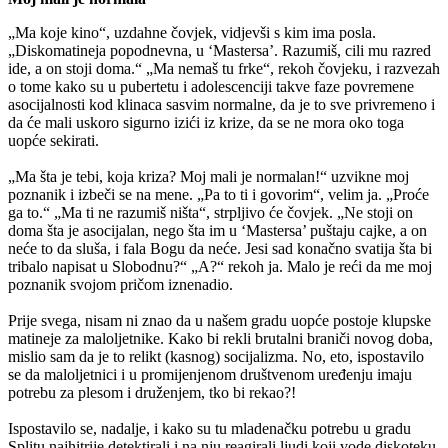
„Ma koje kino“, uzdahne čovjek, vidjevši s kim ima posla.
„Diskomatineja popodnevna, u ‘Mastersa’. Razumiš, cili mu razred
ide, a on stoji doma.“ „Ma nemaš tu frke“, rekoh čovjeku, i razvezah
o tome kako su u pubertetu i adolescenciji takve faze povremene
asocijalnosti kod klinaca sasvim normalne, da je to sve privremeno i
da će mali uskoro sigurno izići iz krize, da se ne mora oko toga
uopće sekirati.
„Ma šta je tebi, koja kriza? Moj mali je normalan!“ uzvikne moj
poznanik i izbeči se na mene. „Pa to ti i govorim“, velim ja. „Proće
ga to.“ „Ma ti ne razumiš ništa“, strpljivo će čovjek. „Ne stoji on
doma šta je asocijalan, nego šta im u ‘Mastersa’ puštaju cajke, a on
neće to da sluša, i fala Bogu da neće. Jesi sad konačno svatija šta bi
tribalo napisat u Slobodnu?“ „A?“ rekoh ja. Malo je reći da me moj
poznanik svojom pričom iznenadio.
Prije svega, nisam ni znao da u našem gradu uopće postoje klupske
matineje za maloljetnike. Kako bi rekli brutalni braniči novog doba,
mislio sam da je to relikt (kasnog) socijalizma. No, eto, ispostavilo
se da maloljetnici i u promijenjenom društvenom uređenju imaju
potrebu za plesom i druženjem, tko bi rekao?!
Ispostavilo se, nadalje, i kako su tu mladenačku potrebu u gradu
Splitu najhitrije detektirali i na nju reagirali ljudi koji vode diskoteku