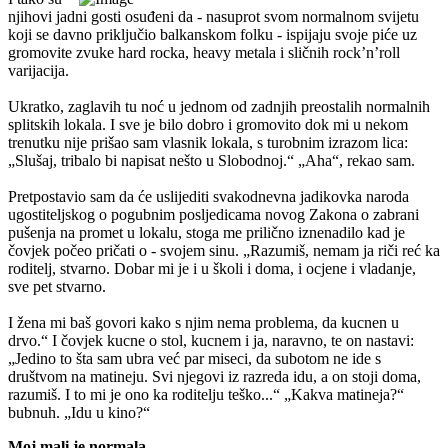
njihovi jadni gosti osuđeni da - nasuprot svom normalnom svijetu
koji se davno priključio balkanskom folku - ispijaju svoje piće uz
gromovite zvuke hard rocka, heavy metala i sličnih rock’n’roll
varijacija.
Ukratko, zaglavih tu noć u jednom od zadnjih preostalih normalnih
splitskih lokala. I sve je bilo dobro i gromovito dok mi u nekom
trenutku nije prišao sam vlasnik lokala, s turobnim izrazom lica:
„Slušaj, tribalo bi napisat nešto u Slobodnoj.“ „Aha“, rekao sam.
Pretpostavio sam da će uslijediti svakodnevna jadikovka naroda
ugostiteljskog o pogubnim posljedicama novog Zakona o zabrani
pušenja na promet u lokalu, stoga me prilično iznenadilo kad je
čovjek počeo pričati o - svojem sinu. „Razumiš, nemam ja riči reć ka
roditelj, stvarno. Dobar mi je i u školi i doma, i ocjene i vladanje,
sve pet stvarno.
I žena mi baš govori kako s njim nema problema, da kucnen u
drvo.“ I čovjek kucne o stol, kucnem i ja, naravno, te on nastavi:
„Jedino to šta sam ubra već par miseci, da subotom ne ide s
društvom na matineju. Svi njegovi iz razreda idu, a on stoji doma,
razumiš. I to mi je ono ka roditelju teško...“ „Kakva matineja?“
bubnuh. „Idu u kino?“
Moj mali je normala