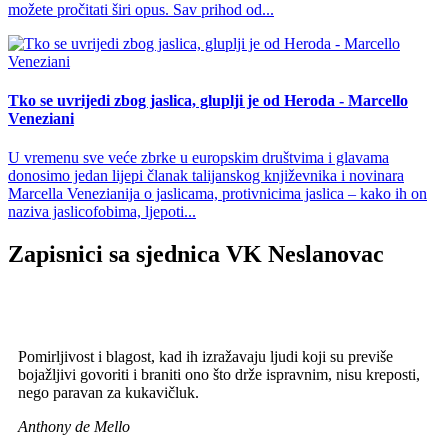
možete pročitati širi opus. Sav prihod od...
Tko se uvrijedi zbog jaslica, gluplji je od Heroda - Marcello
Veneziani
U vremenu sve veće zbrke u europskim društvima i glavama
donosimo jedan lijepi članak talijanskog književnika i novinara
Marcella Venezianija o jaslicama, protivnicima jaslica – kako ih on
naziva jaslicofobima, ljepoti...
Zapisnici sa sjednica VK Neslanovac
Pomirljivost i blagost, kad ih izražavaju ljudi koji su previše
bojažljivi govoriti i braniti ono što drže ispravnim, nisu kreposti,
nego paravan za kukavičluk.
Anthony de Mello