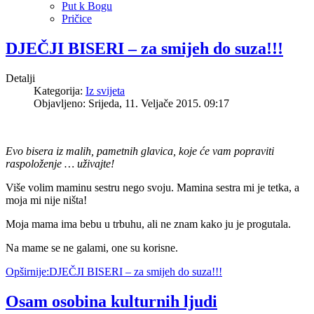
Put k Bogu
Pričice
DJEČJI BISERI – za smijeh do suza!!!
Detalji
Kategorija:
Iz svijeta
Objavljeno: Srijeda, 11. Veljače 2015. 09:17
Evo bisera iz malih, pametnih glavica, koje će vam popraviti
raspoloženje … uživajte!
Više volim maminu sestru nego svoju. Mamina sestra mi je tetka, a
moja mi nije ništa!
Moja mama ima bebu u trbuhu, ali ne znam kako ju je progutala.
Na mame se ne galami, one su korisne.
Opširnije:DJEČJI BISERI – za smijeh do suza!!!
Osam osobina kulturnih ljudi