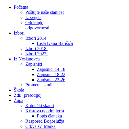
Početna
Poštujte naše stanice!
Iz svijeta
Odricanje
odgovornosti
Izbori
Izbori 2014.
Lista Ivana Barišića
Izbori 2018.
Izbori 2022.
Iz Neslanovca
Zapisnici
Zapisnici 14-18
Zapisnici 18-22
Zapisnici 22-26
Prometna studija
Škola
Zdr. (pre)odgoj
Župa
Katolički skauti
Kristova neodoljivost
Popis članaka
Raspored Bogoslužja
Crkva sv. Marka