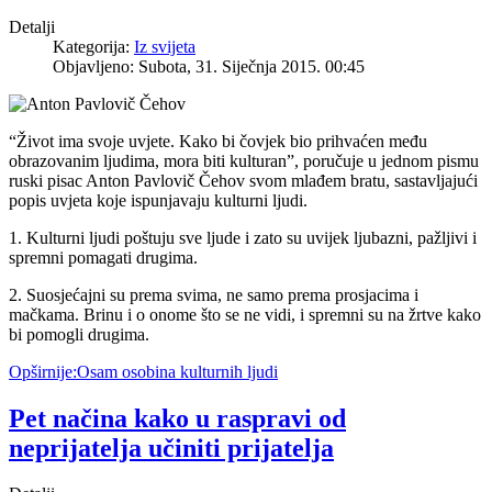
Detalji
Kategorija:
Iz svijeta
Objavljeno: Subota, 31. Siječnja 2015. 00:45
“Život ima svoje uvjete. Kako bi čovjek bio prihvaćen među
obrazovanim ljudima, mora biti kulturan”, poručuje u jednom pismu
ruski pisac Anton Pavlovič Čehov svom mlađem bratu, sastavljajući
popis uvjeta koje ispunjavaju kulturni ljudi.
1. Kulturni ljudi poštuju sve ljude i zato su uvijek ljubazni, pažljivi i
spremni pomagati drugima.
2. Suosjećajni su prema svima, ne samo prema prosjacima i
mačkama. Brinu i o onome što se ne vidi, i spremni su na žrtve kako
bi pomogli drugima.
Opširnije:Osam osobina kulturnih ljudi
Pet načina kako u raspravi od
neprijatelja učiniti prijatelja