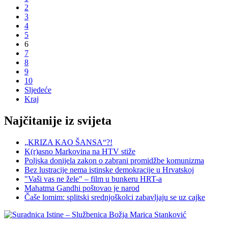
2
3
4
5
6
7
8
9
10
Sljedeće
Kraj
Najčitanije iz svijeta
„KRIZA KAO ŠANSA“?!
K(r)asno Markovina na HTV stiže
Poljska donijela zakon o zabrani promidžbe komunizma
Bez lustracije nema istinske demokracije u Hrvatskoj
"Vaši vas ne žele" – film u bunkeru HRT-a
Mahatma Gandhi poštovao je narod
Čaše lomim: splitski srednjoškolci zabavljaju se uz cajke