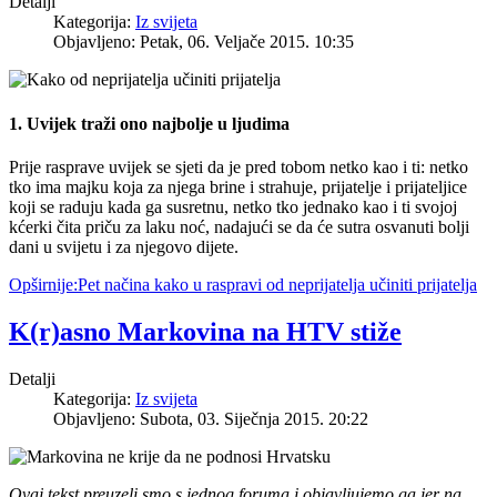
Detalji
Kategorija:
Iz svijeta
Objavljeno: Petak, 06. Veljače 2015. 10:35
1. Uvijek traži ono najbolje u ljudima
Prije rasprave uvijek se sjeti da je pred tobom netko kao i ti: netko
tko ima majku koja za njega brine i strahuje, prijatelje i prijateljice
koji se raduju kada ga susretnu, netko tko jednako kao i ti svojoj
kćerki čita priču za laku noć, nadajući se da će sutra osvanuti bolji
dani u svijetu i za njegovo dijete.
Opširnije:Pet načina kako u raspravi od neprijatelja učiniti prijatelja
K(r)asno Markovina na HTV stiže
Detalji
Kategorija:
Iz svijeta
Objavljeno: Subota, 03. Siječnja 2015. 20:22
Ovaj tekst preuzeli smo s jednog foruma i objavljujemo ga jer na