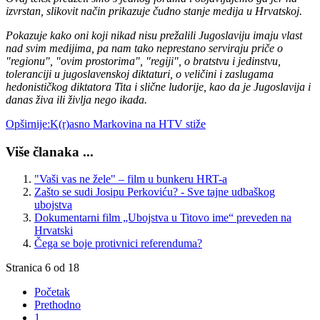
izvrstan, slikovit način prikazuje čudno stanje medija u Hrvatskoj.
Pokazuje kako oni koji nikad nisu prežalili Jugoslaviju imaju vlast
nad svim medijima, pa nam tako neprestano serviraju priče o
"regionu", "ovim prostorima", "regiji", o bratstvu i jedinstvu,
toleranciji u jugoslavenskoj diktaturi, o veličini i zaslugama
hedonističkog diktatora Tita i slične ludorije, kao da je Jugoslavija i
danas živa ili življa nego ikada.
Opširnije:K(r)asno Markovina na HTV stiže
Više članaka ...
"Vaši vas ne žele" – film u bunkeru HRT-a
Zašto se sudi Josipu Perkoviću? - Sve tajne udbaškog
ubojstva
Dokumentarni film „Ubojstva u Titovo ime“ preveden na
Hrvatski
Čega se boje protivnici referenduma?
Stranica 6 od 18
Početak
Prethodno
1