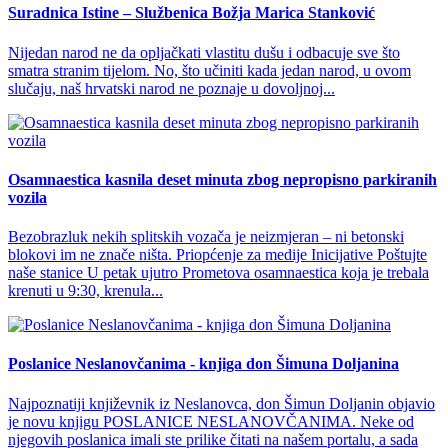
Suradnica Istine – Službenica Božja Marica Stanković
Nijedan narod ne da opljačkati vlastitu dušu i odbacuje sve što
smatra stranim tijelom. No, što učiniti kada jedan narod, u ovom
slučaju, naš hrvatski narod ne poznaje u dovoljnoj...
Osamnaestica kasnila deset minuta zbog nepropisno parkiranih
vozila
Bezobrazluk nekih splitskih vozača je neizmjeran – ni betonski
blokovi im ne znače ništa. Priopćenje za medije Inicijative Poštujte
naše stanice U petak ujutro Prometova osamnaestica koja je trebala
krenuti u 9:30, krenula...
Poslanice Neslanovčanima - knjiga don Šimuna Doljanina
Najpoznatiji književnik iz Neslanovca, don Šimun Doljanin objavio
je novu knjigu POSLANICE NESLANOVČANIMA. Neke od
njegovih poslanica imali ste prilike čitati na našem portalu, a sada