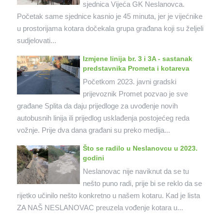
sjednica Vijeća GK Neslanovca.
Početak same sjednice kasnio je 45 minuta, jer je vijećnike
u prostorijama kotara dočekala grupa građana koji su željeli
sudjelovati...
Izmjene linija br. 3 i 3A - sastanak
predstavnika Prometa i kotareva
Početkom 2023. javni gradski
prijevoznik Promet pozvao je sve
građane Splita da daju prijedloge za uvođenje novih
autobusnih linija ili prijedlog usklađenja postojećeg reda
vožnje. Prije dva dana građani su preko medija...
Što se radilo u Neslanovcu u 2023.
godini
Neslanovac nije naviknut da se tu
nešto puno radi, prije bi se reklo da se
rijetko učinilo nešto konkretno u našem kotaru. Kad je lista
ZA NAŠ NESLANOVAC preuzela vođenje kotara u...