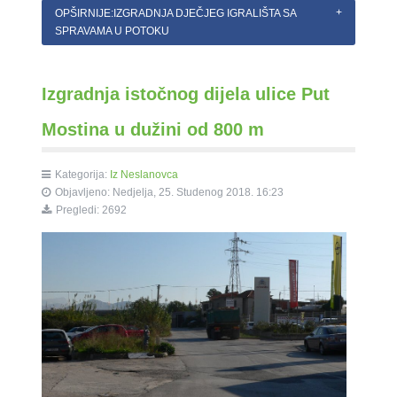
OPŠIRNIJE:IZGRADNJA DJEČJEG IGRALIŠTA SA
SPRAVAMA U POTOKU
Izgradnja istočnog dijela ulice Put
Mostina u dužini od 800 m
Kategorija:
Iz Neslanovca
Objavljeno: Nedjelja, 25. Studenog 2018. 16:23
Pregledi: 2692