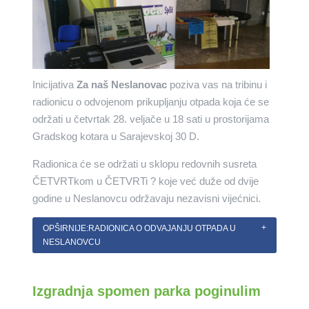
Inicijativa
Za naš Neslanovac
poziva vas na tribinu i
radionicu o odvojenom prikupljanju otpada koja će se
održati u četvrtak 28. veljače u 18 sati u prostorijama
Gradskog kotara u Sarajevskoj 30 D.
Radionica će se održati u sklopu redovnih susreta
ČETVRTkom u ČETVRTi ? koje već duže od dvije
godine u Neslanovcu održavaju nezavisni vijećnici.
OPŠIRNIJE:RADIONICA O ODVAJANJU OTPADA U
NESLANOVCU
Izgradnja spomen parka poginulim