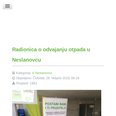
Raspored Bogoslužja
Crkva sv. Marka
Put k Bogu
Pričice
Radionica o odvajanju otpada u
Neslanovcu
Kategorija:
Iz Neslanovca
Objavljeno: Četvrtak, 28. Veljače 2019. 08:18
Pregledi: 1863