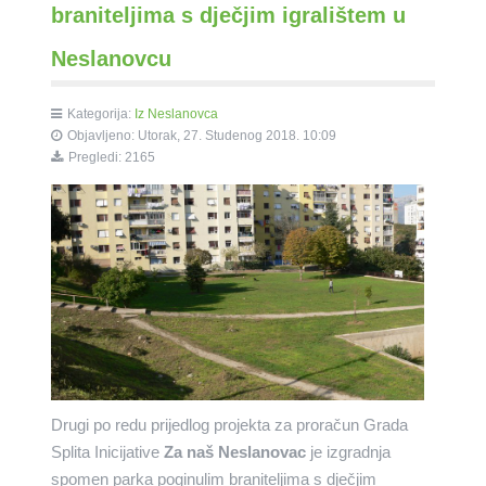
braniteljima s dječjim igralištem u
Neslanovcu
Kategorija:
Iz Neslanovca
Objavljeno: Utorak, 27. Studenog 2018. 10:09
Pregledi: 2165
Drugi po redu prijedlog projekta za proračun Grada
Splita Inicijative
Za naš Neslanovac
je izgradnja
spomen parka poginulim braniteljima s dječjim