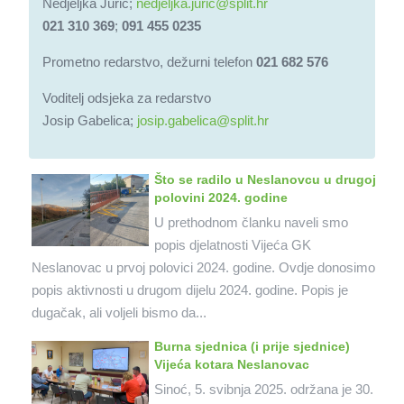
Nedjeljka Jurić;
nedjeljka.juric@split.hr
021 310 369
;
091 455 0235
Prometno redarstvo, dežurni telefon
021 682 576
Voditelj odsjeka za redarstvo
Josip Gabelica;
josip.gabelica@split.hr
Što se radilo u Neslanovcu u drugoj
polovini 2024. godine
U prethodnom članku naveli smo
popis djelatnosti Vijeća GK
Neslanovac u prvoj polovici 2024. godine. Ovdje donosimo
popis aktivnosti u drugom dijelu 2024. godine. Popis je
dugačak, ali voljeli bismo da...
Burna sjednica (i prije sjednice)
Vijeća kotara Neslanovac
Sinoć, 5. svibnja 2025. održana je 30.