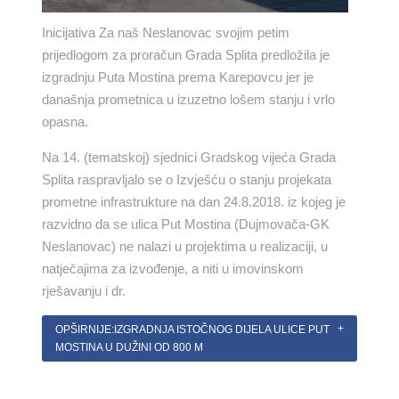
Inicijativa Za naš Neslanovac svojim petim
prijedlogom za proračun Grada Splita predložila je
izgradnju Puta Mostina prema Karepovcu jer je
današnja prometnica u izuzetno lošem stanju i vrlo
opasna.
Na 14. (tematskoj) sjednici Gradskog vijeća Grada
Splita raspravljalo se o Izvješću o stanju projekata
prometne infrastrukture na dan 24.8.2018. iz kojeg je
razvidno da se ulica Put Mostina (Dujmovača-GK
Neslanovac) ne nalazi u projektima u realizaciji, u
natječajima za izvođenje, a niti u imovinskom
rješavanju i dr.
OPŠIRNIJE:IZGRADNJA ISTOČNOG DIJELA ULICE PUT
MOSTINA U DUŽINI OD 800 M