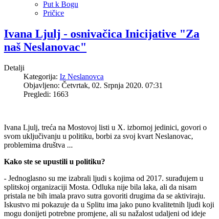
Put k Bogu
Pričice
Ivana Ljulj - osnivačica Inicijative "Za
naš Neslanovac"
Detalji
Kategorija:
Iz Neslanovca
Objavljeno: Četvrtak, 02. Srpnja 2020. 07:31
Pregledi: 1663
Ivana Ljulj, treća na Mostovoj listi u X. izbornoj jedinici, govori o
svom uključivanju u politiku, borbi za svoj kvart Neslanovac,
problemima društva ...
Kako ste se upustili u politiku?
- Jednoglasno su me izabrali ljudi s kojima od 2017. surađujem u
splitskoj organizaciji Mosta. Odluka nije bila laka, ali da nisam
pristala ne bih imala pravo sutra govoriti drugima da se aktiviraju.
Iskustvo mi pokazuje da u Splitu ima jako puno kvalitetnih ljudi koji
mogu donijeti potrebne promjene, ali su nažalost udaljeni od ideje