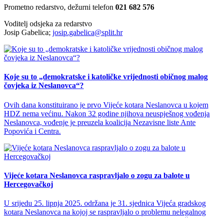
Prometno redarstvo, dežurni telefon
021 682 576
Voditelj odsjeka za redarstvo
Josip Gabelica;
josip.gabelica@split.hr
Koje su to „demokratske i katoličke vrijednosti običnog malog
čovjeka iz Neslanovca“?
Ovih dana konstituirano je prvo Vijeće kotara Neslanovca u kojem
HDZ nema većinu. Nakon 32 godine njihova neuspješnog vođenja
Neslanovca, vođenje je preuzela koalicija Nezavisne liste Ante
Popovića i Centra.
Vijeće kotara Neslanovca raspravljalo o zogu za balote u
Hercegovačkoj
U srijedu 25. lipnja 2025. održana je 31. sjednica Vijeća gradskog
kotara Neslanovca na kojoj se raspravljalo o problemu nelegalnog