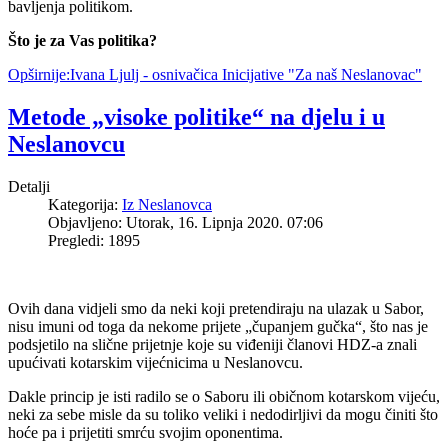
bavljenja politikom.
Što je za Vas politika?
Opširnije:Ivana Ljulj - osnivačica Inicijative "Za naš Neslanovac"
Metode „visoke politike“ na djelu i u
Neslanovcu
Detalji
Kategorija:
Iz Neslanovca
Objavljeno: Utorak, 16. Lipnja 2020. 07:06
Pregledi: 1895
Ovih dana vidjeli smo da neki koji pretendiraju na ulazak u Sabor,
nisu imuni od toga da nekome prijete „čupanjem gučka“, što nas je
podsjetilo na slične prijetnje koje su viđeniji članovi HDZ-a znali
upućivati kotarskim vijećnicima u Neslanovcu.
Dakle princip je isti radilo se o Saboru ili običnom kotarskom vijeću,
neki za sebe misle da su toliko veliki i nedodirljivi da mogu činiti što
hoće pa i prijetiti smrću svojim oponentima.