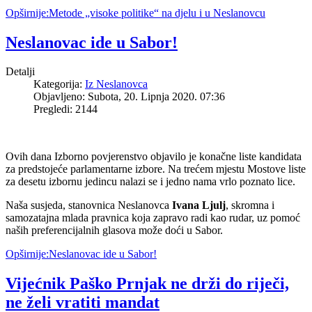
Opširnije:Metode „visoke politike“ na djelu i u Neslanovcu
Neslanovac ide u Sabor!
Detalji
Kategorija:
Iz Neslanovca
Objavljeno: Subota, 20. Lipnja 2020. 07:36
Pregledi: 2144
Ovih dana Izborno povjerenstvo objavilo je konačne liste kandidata
za predstojeće parlamentarne izbore. Na trećem mjestu Mostove liste
za desetu izbornu jedincu nalazi se i jedno nama vrlo poznato lice.
Naša susjeda, stanovnica Neslanovca
Ivana Ljulj
, skromna i
samozatajna mlada pravnica koja zapravo radi kao rudar, uz pomoć
naših preferencijalnih glasova može doći u Sabor.
Opširnije:Neslanovac ide u Sabor!
Vijećnik Paško Prnjak ne drži do riječi,
ne želi vratiti mandat