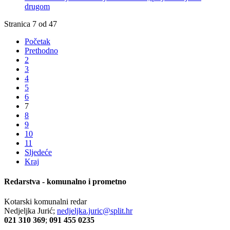
drugom
Stranica 7 od 47
Početak
Prethodno
2
3
4
5
6
7
8
9
10
11
Sljedeće
Kraj
Redarstva - komunalno i prometno
Kotarski komunalni redar
Nedjeljka Jurić;
nedjeljka.juric@split.hr
021 310 369
;
091 455 0235