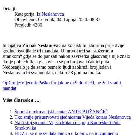
Detalji
Kategorija:
Iz Neslanovca
Objavljeno: Četvrtak, 04. Lipnja 2020. 08:37
Pregledi: 4280
Inicijativa
Za naš Neslanovac
na kotarskim izborima prije dvije
godine osvojila je tri mandata. U mrtvoj trci sa „stožernom
strankom“ gdje se do par sati nakon završetka glasovanja nije znalo
tko je pobjednik, a glasovi su se prebrojavali čak tri puta.
Nedostajalo je da samo osmero ljudi zaokruži broj jedan i
Neslanovcu bi svanuo dan, nakon 28 godina mraka.
Opširnije:Vijećnik Paško Prnjak ne drži do riječi, ne želi vratiti
mandat
Više članaka ...
Športsko rekreacijski centar ANTE BUŽANČIČ
Tko smije prisustvovati sjednicama Vijeća kotara Neslanovca
Na šestoj sjednici Vijeća kotara o spoju Kupreške i Puta
Smokovika
HDZ-u se nije sviđala tajnica u kotaru, pa ju zamijenio