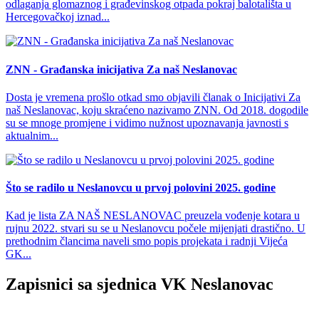
odlaganja glomaznog i građevinskog otpada pokraj balotališta u
Hercegovačkoj iznad...
ZNN - Građanska inicijativa Za naš Neslanovac
Dosta je vremena prošlo otkad smo objavili članak o Inicijativi Za
naš Neslanovac, koju skraćeno nazivamo ZNN. Od 2018. dogodile
su se mnoge promjene i vidimo nužnost upoznavanja javnosti s
aktualnim...
Što se radilo u Neslanovcu u prvoj polovini 2025. godine
Kad je lista ZA NAŠ NESLANOVAC preuzela vođenje kotara u
rujnu 2022. stvari su se u Neslanovcu počele mijenjati drastično. U
prethodnim člancima naveli smo popis projekata i radnji Vijeća
GK...
Zapisnici sa sjednica VK Neslanovac