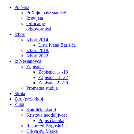
Početna
Poštujte naše stanice!
Iz svijeta
Odricanje
odgovornosti
Izbori
Izbori 2014.
Lista Ivana Barišića
Izbori 2018.
Izbori 2022.
Iz Neslanovca
Zapisnici
Zapisnici 14-18
Zapisnici 18-22
Zapisnici 22-26
Prometna studija
Škola
Zdr. (pre)odgoj
Župa
Katolički skauti
Kristova neodoljivost
Popis članaka
Raspored Bogoslužja
Crkva sv. Marka