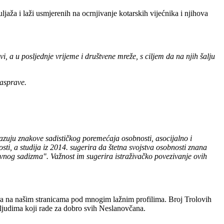
jaža i laži usmjerenih na ocrnjivanje kotarskih vijećnika i njihova
, a u posljednje vrijeme i društvene mreže, s ciljem da na njih šalju
rasprave.
okazuju znakove sadističkog poremećaja osobnosti, asocijalno i
sti, a studija iz 2014. sugerira da štetna svojstva osobnosti znana
dnevnog sadizma". Važnost im sugerira istraživačko povezivanje ovih
ra na našim stranicama pod mnogim lažnim profilima. Broj Trolovih
po ljudima koji rade za dobro svih Neslanovčana.