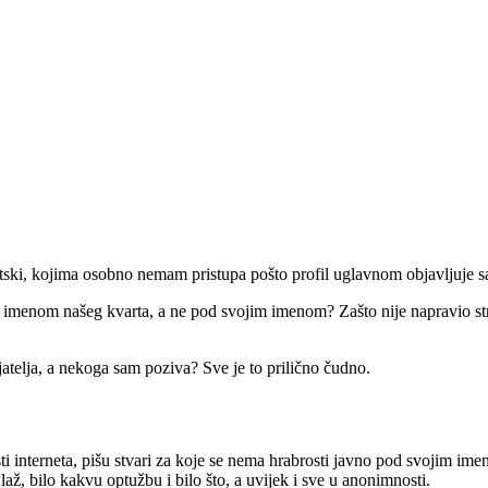
tski, kojima osobno nemam pristupa pošto profil uglavnom objavljuje sa
imenom našeg kvarta, a ne pod svojim imenom? Zašto nije napravio stran
ijatelja, a nekoga sam poziva? Sve je to prilično čudno.
ti interneta, pišu stvari za koje se nema hrabrosti javno pod svojim im
až, bilo kakvu optužbu i bilo što, a uvijek i sve u anonimnosti.