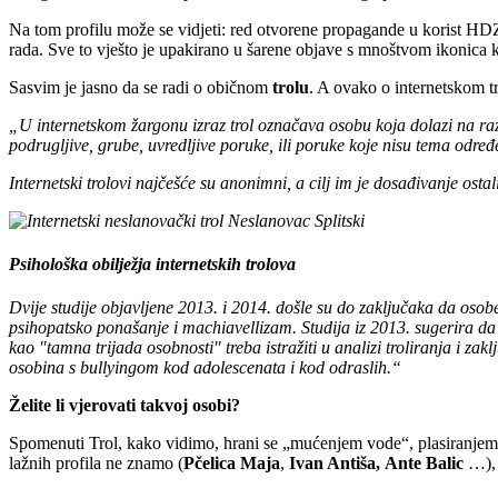
Na tom profilu može se vidjeti: red otvorene propagande u korist HDZ-
rada. Sve to vješto je upakirano u šarene objave s mnoštvom ikonica ko
Sasvim je jasno da se radi o običnom
trolu
. A ovako o internetskom t
„U internetskom žargonu izraz trol označava osobu koja dolazi na razli
podrugljive, grube, uvredljive poruke, ili poruke koje nisu tema odre
Internetski trolovi najčešće su anonimni, a cilj im je dosađivanje os
Psihološka obilježja internetskih trolova
Dvije studije objavljene 2013. i 2014. došle su do zaključaka da osobe
psihopatsko ponašanje i machiavellizam. Studija iz 2013. sugerira da j
kao "tamna trijada osobnosti" treba istražiti u analizi troliranja i z
osobina s bullyingom kod adolescenata i kod odraslih.“
Želite li vjerovati takvoj osobi?
Spomenuti Trol, kako vidimo, hrani se „mućenjem vode“, plasiranjem 
lažnih profila ne znamo (
Pčelica Maja
,
Ivan Antiša, Ante Balic
…), a