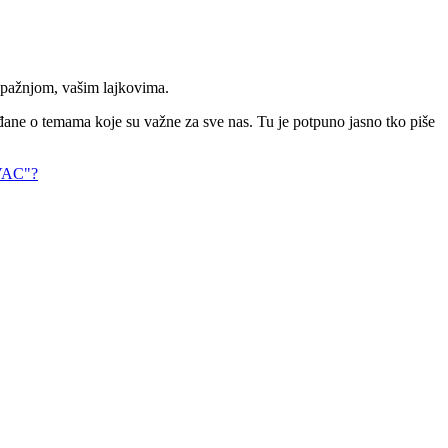
m pažnjom, vašim lajkovima.
đane o temama koje su važne za sve nas. Tu je potpuno jasno tko piše
OVAC"?