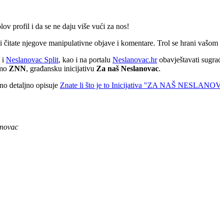
 profil i da se ne daju više vući za nos!
koji čitate njegove manipulativne objave i komentare. Trol se hrani vašo
i
Neslanovac Split
, kao i na portalu
Neslanovac.hr
obavještavati sugra
amo
ZNN
, građansku inicijativu
Za naš Neslanovac
.
ično detaljno opisuje
Znate li što je to Inicijativa "ZA NAŠ NESLAN
anovac