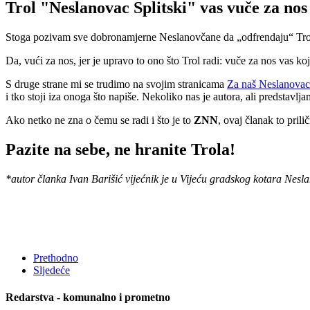
Trol "Neslanovac Splitski" vas vuče za nos
Stoga pozivam sve dobronamjerne Neslanovčane da „odfrendaju“ Trolov
Da, vući za nos, jer je upravo to ono što Trol radi: vuče za nos vas 
S druge strane mi se trudimo na svojim stranicama
Za naš Neslanovac
i tko stoji iza onoga što napiše. Nekoliko nas je autora, ali predstavlj
Ako netko ne zna o čemu se radi i što je to
ZNN
, ovaj članak to pril
Pazite na sebe, ne hranite Trola!
*autor članka Ivan Barišić vijećnik je u Vijeću gradskog kotara Nesl
Prethodno
Sljedeće
Redarstva - komunalno i prometno