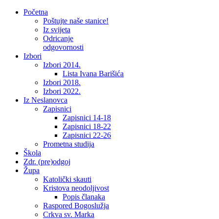
Početna
Poštujte naše stanice!
Iz svijeta
Odricanje
odgovornosti
Izbori
Izbori 2014.
Lista Ivana Barišića
Izbori 2018.
Izbori 2022.
Iz Neslanovca
Zapisnici
Zapisnici 14-18
Zapisnici 18-22
Zapisnici 22-26
Prometna studija
Škola
Zdr. (pre)odgoj
Župa
Katolički skauti
Kristova neodoljivost
Popis članaka
Raspored Bogoslužja
Crkva sv. Marka