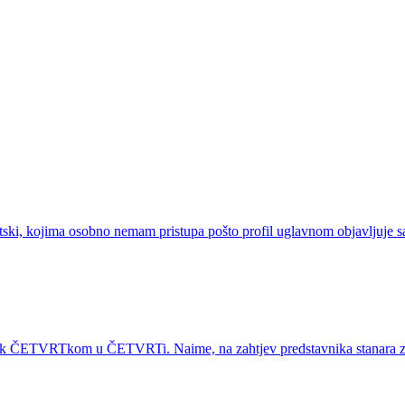
ski, kojima osobno nemam pristupa pošto profil uglavnom objavljuje samo 
anak ČETVRTkom u ČETVRTi. Naime, na zahtjev predstavnika stanara zg