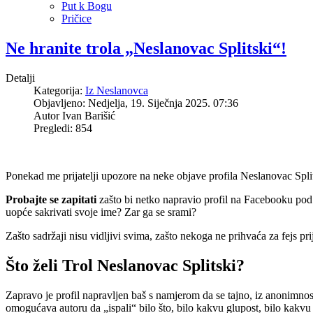
Put k Bogu
Pričice
Ne hranite trola „Neslanovac Splitski“!
Detalji
Kategorija:
Iz Neslanovca
Objavljeno: Nedjelja, 19. Siječnja 2025. 07:36
Autor
Ivan Barišić
Pregledi: 854
Ponekad me prijatelji upozore na neke objave profila Neslanovac Spli
Probajte se zapitati
zašto bi netko napravio profil na Facebooku pod 
uopće sakrivati svoje ime? Zar ga se srami?
Zašto sadržaji nisu vidljivi svima, zašto nekoga ne prihvaća za fejs pr
Što želi Trol Neslanovac Splitski?
Zapravo je profil napravljen baš s namjerom da se tajno, iz anonimnos
omogućava autoru da „ispali“ bilo što, bilo kakvu glupost, bilo kakvu l