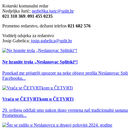
Kotarski komunalni redar
Nedjeljka Jurić;
nedjeljka.juric@split.hr
021 310 369
;
091 455 0235
Prometno redarstvo, dežurni telefon
021 682 576
Voditelj odsjeka za redarstvo
Josip Gabelica;
josip.gabelica@split.hr
Ne hranite trola „Neslanovac Splitski“!
Ponekad me prijatelji upozore na neke objave profila Neslanovac Split
Facebooku...
Vraća se ČETVRTkom u ČETVRTi
29. svibnja održali smo nakon dugo vremena naš tradicionalni sast
Prometnom...