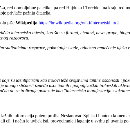
a, red domoljubne patetike, pa red Hajduka i Torcide i na kraju red mul
je privlače pažnju čitatelja.
rolu piše
Wikipedija
https://hr.wikipedia.org/wiki/Internetski_trol
čita internetska mjesta, kao što su forumi, chatovi, news grupe, blogovi
đenog razgovora.
talim sudionicima rasprave, pokretanje svađe, odnosno remećenje tijeka 
 koje su identificirani kao trolovi teže svojstvima tamne osobnosti i p
e mnogo sličnosti između asocijalnih i potpaljivačkih trolovskih aktivno
aključila da se troliranje pokazuje kao "internetska manifestacija svako
lažnih informacija putem profila Neslanovac Splitski i putem komenta
li cilj i način je uvijek isti, provociranje i laganje u svrhu pljuvanja 