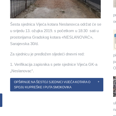
p
o
Šesta sjednica Vijeća kotara Neslanovca održat će se
u srijedu 13. ožujka 2019. s početkom u 18:30 sati u
prostorijama Gradskog kotara «NESLANOVAC»,
Sarajevska 30/d.
Za sjednicu je predložen sljedeći dnevni red:
p
p
1. Verifikacija zapisnika s pete sjednice Vijeća GK-a
O
„Neslanovac“.
OPŠIRNIJE:NA ŠESTOJ SJEDNICI VIJEĆA KOTARA O
SPOJU KUPREŠKE I PUTA SMOKOVIKA
u
n
p