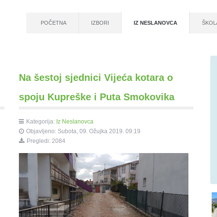
POČETNA
IZBORI
IZ NESLANOVCA
ŠKOL
Na šestoj sjednici Vijeća kotara o
spoju Kupreške i Puta Smokovika
Kategorija:
Iz Neslanovca
Objavljeno: Subota, 09. Ožujka 2019. 09:19
Pregledi: 2084