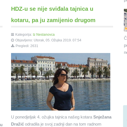
HDZ-u se nije sviđala tajnica u
kotaru, pa ju zamijenio drugom
Kategorija:
Iz Neslanovca
Č
Objavljeno: Utorak, 05. Ožujka 2019. 07:54
p
Pregledi: 2631
n
U ponedjeljak 4. ožujka tajnica našeg kotara
Snježana
Dražić
odradila je svoj zadnji dan na tom radnom
du