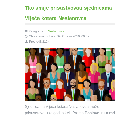
Tko smije prisustvovati sjednicama
Vijeća kotara Neslanovca
Kategorija:
Iz Neslanovca
Objavljeno: Subota, 09. Ožujka 2019. 09:42
Pregledi: 2124
Sjednicama Vijeća kotara Neslanovca može
prisustvovati tko god to želi. Prema
Poslovniku o ra