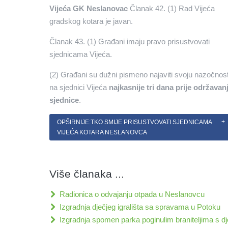
Vijeća GK Neslanovac
Članak 42. (1) Rad Vijeća
gradskog kotara je javan.
Članak 43. (1) Građani imaju pravo prisustvovati
sjednicama Vijeća.
(2) Građani su dužni pismeno najaviti svoju nazočnos
na sjednici Vijeća
najkasnije tri dana prije održavan
sjednice
.
OPŠIRNIJE:TKO SMIJE PRISUSTVOVATI SJEDNICAMA
VIJEĆA KOTARA NESLANOVCA
Više članaka ...
Radionica o odvajanju otpada u Neslanovcu
Izgradnja dječjeg igrališta sa spravama u Potoku
Izgradnja spomen parka poginulim braniteljima s dj