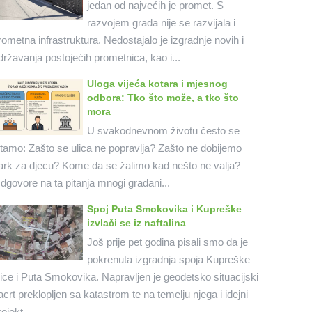
jedan od najvećih je promet. S
razvojem grada nije se razvijala i
rometna infrastruktura. Nedostajalo je izgradnje novih i
državanja postojećih prometnica, kao i...
Uloga vijeća kotara i mjesnog
odbora: Tko što može, a tko što
mora
U svakodnevnom životu često se
itamo: Zašto se ulica ne popravlja? Zašto ne dobijemo
ark za djecu? Kome da se žalimo kad nešto ne valja?
dgovore na ta pitanja mnogi građani...
Spoj Puta Smokovika i Kupreške
izvlači se iz naftalina
Još prije pet godina pisali smo da je
pokrenuta izgradnja spoja Kupreške
lice i Puta Smokovika. Napravljen je geodetsko situacijski
acrt preklopljen sa katastrom te na temelju njega i idejni
rojekt...