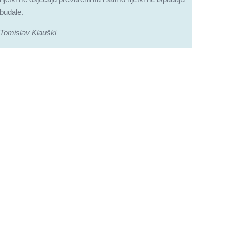
budale.
Tomislav Klauški