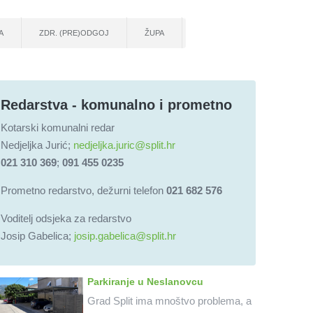
A
ZDR. (PRE)ODGOJ
ŽUPA
Redarstva - komunalno i prometno
Kotarski komunalni redar
Nedjeljka Jurić;
nedjeljka.juric@split.hr
021 310 369
;
091 455 0235
Prometno redarstvo, dežurni telefon
021 682 576
Voditelj odsjeka za redarstvo
Josip Gabelica;
josip.gabelica@split.hr
Parkiranje u Neslanovcu
Grad Split ima mnoštvo problema, a