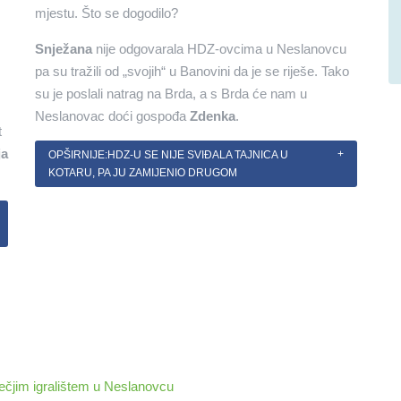
mjestu. Što se dogodilo?
Snježana
nije odgovarala HDZ-ovcima u Neslanovcu
pa su tražili od „svojih“ u Banovini da je se riješe. Tako
su je poslali natrag na Brda, a s Brda će nam u
Neslanovac doći gospođa
Zdenka
.
t
ja
OPŠIRNIJE:HDZ-U SE NIJE SVIĐALA TAJNICA U
KOTARU, PA JU ZAMIJENIO DRUGOM
ečjim igralištem u Neslanovcu