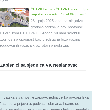
ČETVRTkom u ČETVRTi - zanimljivi
prijedlozi za rotor "kod Stepinca"
26. lipnja 2025. opet na inicijativu
građana održan je novi sastanak
ETVRTkom u ČETVRTi. Građani su nam skrenuli
ozornost na opasnost koju predstavlja brza vožnja
eodgovornih vozača kroz rotor na raskrižju...
Zapisnici sa sjednica VK Neslanovac
Hrvatska stvarnost je zapravo jedna velika prvoaprilska
šala: puna prijevara, podvala i obmana. I samo se
rijetki ne osjećaju prevarenima i samo rijetki ne ispadaju