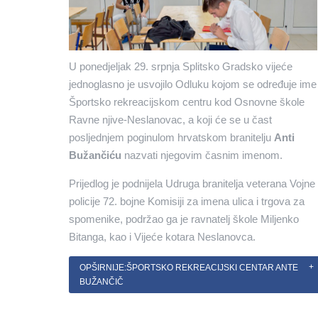
U ponedjeljak 29. srpnja Splitsko Gradsko vijeće
jednoglasno je usvojilo Odluku kojom se određuje ime
Športsko rekreacijskom centru kod Osnovne škole
Ravne njive-Neslanovac, a koji će se u čast
posljednjem poginulom hrvatskom branitelju
Anti
Bužančiću
nazvati njegovim časnim imenom.
Prijedlog je podnijela Udruga branitelja veterana Vojne
policije 72. bojne Komisiji za imena ulica i trgova za
spomenike, podržao ga je ravnatelj škole Miljenko
Bitanga, kao i Vijeće kotara Neslanovca.
OPŠIRNIJE:ŠPORTSKO REKREACIJSKI CENTAR ANTE
BUŽANČIČ