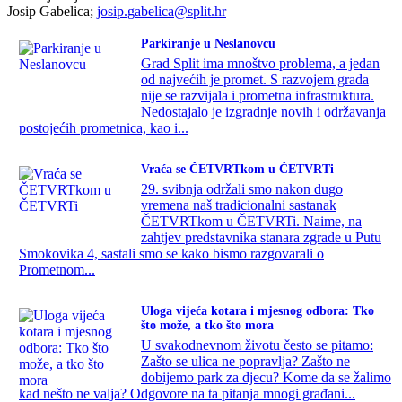
Josip Gabelica;
josip.gabelica@split.hr
Parkiranje u Neslanovcu
Grad Split ima mnoštvo problema, a jedan
od najvećih je promet. S razvojem grada
nije se razvijala i prometna infrastruktura.
Nedostajalo je izgradnje novih i održavanja
postojećih prometnica, kao i...
Vraća se ČETVRTkom u ČETVRTi
29. svibnja održali smo nakon dugo
vremena naš tradicionalni sastanak
ČETVRTkom u ČETVRTi. Naime, na
zahtjev predstavnika stanara zgrade u Putu
Smokovika 4, sastali smo se kako bismo razgovarali o
Prometnom...
Uloga vijeća kotara i mjesnog odbora: Tko
što može, a tko što mora
U svakodnevnom životu često se pitamo:
Zašto se ulica ne popravlja? Zašto ne
dobijemo park za djecu? Kome da se žalimo
kad nešto ne valja? Odgovore na ta pitanja mnogi građani...