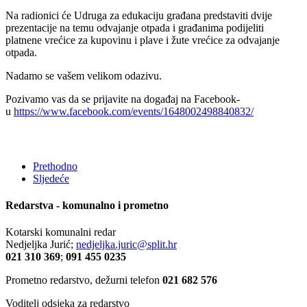
Na radionici će Udruga za edukaciju građana predstaviti dvije
prezentacije na temu odvajanje otpada i građanima podijeliti
platnene vrećice za kupovinu i plave i žute vrećice za odvajanje
otpada.
Nadamo se vašem velikom odazivu.
Pozivamo vas da se prijavite na događaj na Facebook-
u
https://www.facebook.com/events/1648002498840832/
Prethodno
Sljedeće
Redarstva - komunalno i prometno
Kotarski komunalni redar
Nedjeljka Jurić;
nedjeljka.juric@split.hr
021 310 369
;
091 455 0235
Prometno redarstvo, dežurni telefon
021 682 576
Voditelj odsjeka za redarstvo