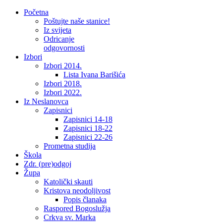
Početna
Poštujte naše stanice!
Iz svijeta
Odricanje
odgovornosti
Izbori
Izbori 2014.
Lista Ivana Barišića
Izbori 2018.
Izbori 2022.
Iz Neslanovca
Zapisnici
Zapisnici 14-18
Zapisnici 18-22
Zapisnici 22-26
Prometna studija
Škola
Zdr. (pre)odgoj
Župa
Katolički skauti
Kristova neodoljivost
Popis članaka
Raspored Bogoslužja
Crkva sv. Marka