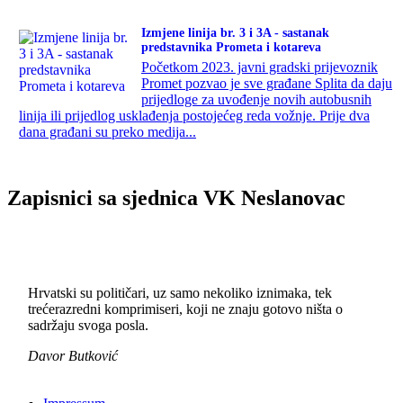
Izmjene linija br. 3 i 3A - sastanak
predstavnika Prometa i kotareva
Početkom 2023. javni gradski prijevoznik
Promet pozvao je sve građane Splita da daju
prijedloge za uvođenje novih autobusnih
linija ili prijedlog usklađenja postojećeg reda vožnje. Prije dva
dana građani su preko medija...
Zapisnici sa sjednica VK Neslanovac
Hrvatski su političari, uz samo nekoliko iznimaka, tek
trećerazredni komprimiseri, koji ne znaju gotovo ništa o
sadržaju svoga posla.
Davor Butković