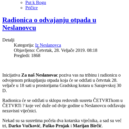
Put k Bogu
Pričice
Radionica o odvajanju otpada u
Neslanovcu
Detalji
Kategorija:
Iz Neslanovca
Objavljeno: Četvrtak, 28. Veljače 2019. 08:18
Pregledi: 1868
Inicijativa
Za naš Neslanovac
poziva vas na tribinu i radionicu o
odvojenom prikupljanju otpada koja će se održati u četvrtak 28.
veljače u 18 sati u prostorijama Gradskog kotara u Sarajevskoj 30
D.
Radionica će se održati u sklopu redovnih susreta ČETVRTkom u
ČETVRTi ? koje već duže od dvije godine u Neslanovcu održavaju
nezavisni vijećnici.
Nekad su sa susretima počela dva kotarska vijećnika, a sad su već
tri,
Darko Vučković
,
Paško Prnjak
i
Marijan Birčić
.