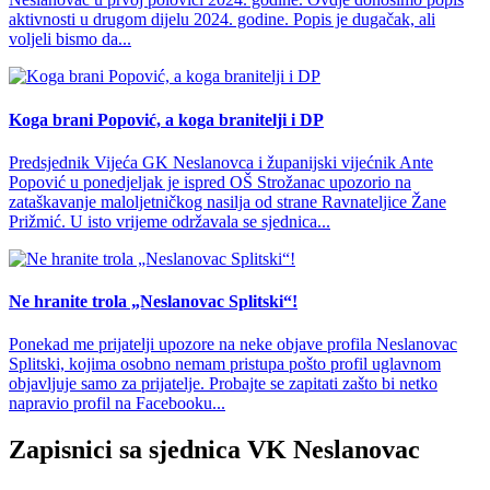
aktivnosti u drugom dijelu 2024. godine. Popis je dugačak, ali
voljeli bismo da...
Koga brani Popović, a koga branitelji i DP
Predsjednik Vijeća GK Neslanovca i županijski vijećnik Ante
Popović u ponedjeljak je ispred OŠ Strožanac upozorio na
zataškavanje maloljetničkog nasilja od strane Ravnateljice Žane
Prižmić. U isto vrijeme održavala se sjednica...
Ne hranite trola „Neslanovac Splitski“!
Ponekad me prijatelji upozore na neke objave profila Neslanovac
Splitski, kojima osobno nemam pristupa pošto profil uglavnom
objavljuje samo za prijatelje. Probajte se zapitati zašto bi netko
napravio profil na Facebooku...
Zapisnici sa sjednica VK Neslanovac