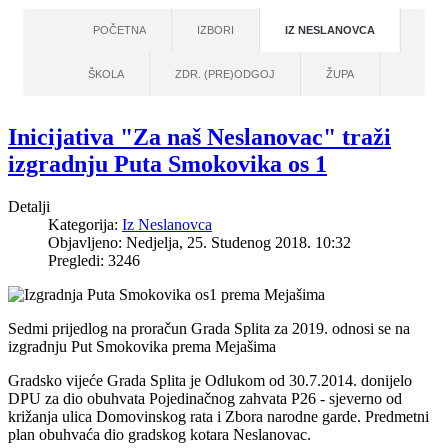
POČETNA
IZBORI
IZ NESLANOVCA
ŠKOLA
ZDR. (PRE)ODGOJ
ŽUPA
Inicijativa "Za naš Neslanovac" traži
izgradnju Puta Smokovika os 1
Detalji
Kategorija:
Iz Neslanovca
Objavljeno: Nedjelja, 25. Studenog 2018. 10:32
Pregledi: 3246
Sedmi prijedlog na proračun Grada Splita za 2019. odnosi se na
izgradnju Put Smokovika prema Mejašima
Gradsko vijeće Grada Splita je Odlukom od 30.7.2014. donijelo
DPU za dio obuhvata Pojedinačnog zahvata P26 - sjeverno od
križanja ulica Domovinskog rata i Zbora narodne garde. Predmetni
plan obuhvaća dio gradskog kotara Neslanovac.