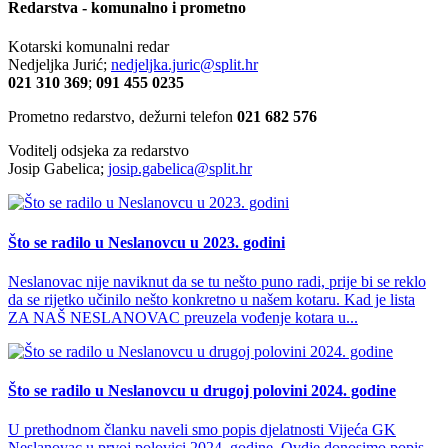
Redarstva - komunalno i prometno
Kotarski komunalni redar
Nedjeljka Jurić;
nedjeljka.juric@split.hr
021 310 369
;
091 455 0235
Prometno redarstvo, dežurni telefon
021 682 576
Voditelj odsjeka za redarstvo
Josip Gabelica;
josip.gabelica@split.hr
Što se radilo u Neslanovcu u 2023. godini
Neslanovac nije naviknut da se tu nešto puno radi, prije bi se reklo
da se rijetko učinilo nešto konkretno u našem kotaru. Kad je lista
ZA NAŠ NESLANOVAC preuzela vođenje kotara u...
Što se radilo u Neslanovcu u drugoj polovini 2024. godine
U prethodnom članku naveli smo popis djelatnosti Vijeća GK
Neslanovac u prvoj polovici 2024. godine. Ovdje donosimo popis