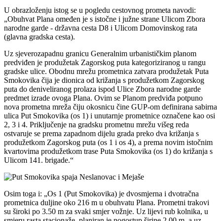
U obrazloženju istog se u pogledu cestovnog prometa navodi:
„Obuhvat Plana omeđen je s istočne i južne strane Ulicom Zbora
narodne garde - državna cesta D8 i Ulicom Domovinskog rata
(glavna gradska cesta).
Uz sjeverozapadnu granicu Generalnim urbanističkim planom
predviđen je produžetak Zagorskog puta kategoriziranog u rangu
gradske ulice. Obodnu mrežu prometnica zatvara produžetak Puta
Smokovika čija je dionica od križanja s produžetkom Zagorskog
puta do deniveliranog prolaza ispod Ulice Zbora narodne garde
predmet izrade ovoga Plana. Ovim se Planom predviđa potpuno
nova prometna mreža čiju okosnicu čine GUP-om definirana sabirna
ulica Put Smokovika (os 1) i unutarnje prometnice označene kao osi
2, 3 i 4. Priključenje na gradsku prometnu mrežu višeg reda
ostvaruje se prema zapadnom dijelu grada preko dva križanja s
produžetkom Zagorskog puta (os 1 i os 4), a prema novim istočnim
kvartovima produžetkom trase Puta Smokovika (os 1) do križanja s
Ulicom 141. brigade.“
Osim toga i: „Os 1 (Put Smokovika) je dvosmjerna i dvotračna
prometnica duljine oko 216 m u obuhvatu Plana. Prometni trakovi
su široki po 3.50 m za svaki smjer vožnje. Uz lijevi rub kolnika, u
smjeru rasta stacionaže, planiran je nogostup širine 2.00 m, a uz