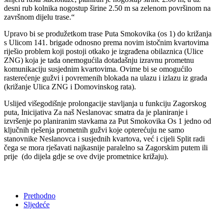
desni rub kolnika nogostup širine 2.50 m sa zelenom površinom na
završnom dijelu trase.“
Upravo bi se produžetkom trase Puta Smokovika (os 1) do križanja
s Ulicom 141. brigade odnosno prema novim istočnim kvartovima
riješio problem koji postoji otkako je izgrađena obilaznica (Ulice
ZNG) koja je tada onemogućila dotadašnju izravnu prometnu
komunikaciju susjednim kvartovima. Ovime bi se omogućilo
rasterećenje gužvi i povremenih blokada na ulazu i izlazu iz grada
(križanje Ulica ZNG i Domovinskog rata).
Uslijed višegodišnje prolongacije stavljanja u funkciju Zagorskog
puta, Inicijativa Za naš Neslanovac smatra da je planiranje i
izvršenje po planiranim stavkama za Put Smokovika Os 1 jedno od
ključnih rješenja prometnih gužvi koje opterećuju ne samo
stanovnike Neslanovca i susjednih kvartova, već i cijeli Split radi
čega se mora rješavati najkasnije paralelno sa Zagorskim putem ili
prije (do dijela gdje se ove dvije prometnice križaju).
Prethodno
Sljedeće