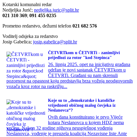
Kotarski komunalni redar
Nedjeljka Jurić;
nedjeljka.juric@split.hr
021 310 369
;
091 455 0235
Prometno redarstvo, dežurni telefon
021 682 576
Voditelj odsjeka za redarstvo
Josip Gabelica;
josip.gabelica@split.hr
ČETVRTkom u ČETVRTi - zanimljivi
prijedlozi za rotor "kod Stepinca"
26. lipnja 2025. opet na inicijativu građana
održan je novi sastanak ČETVRTkom u
ČETVRTi. Građani su nam skrenuli
pozornost na opasnost koju predstavlja brza vožnja neodgovornih
vozača kroz rotor na raskrižju...
Koje su to „demokratske i katoličke
vrijednosti običnog malog čovjeka iz
Neslanovca“?
Ovih dana konstituirano je prvo Vijeće
kotara Neslanovca u kojem HDZ nema
većinu. Nakon 32 godine njihova neuspješnog vođenja
Neslanovca, vođenje je preuzela koalicija Nezavisne liste Ante