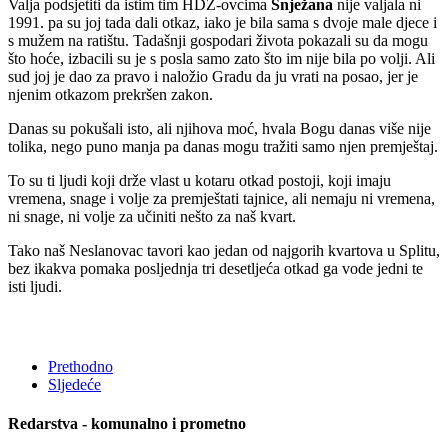
Valja podsjetiti da istim tim HDZ-ovcima
Snježana
nije valjala ni
1991. pa su joj tada dali otkaz, iako je bila sama s dvoje male djece i
s mužem na ratištu. Tadašnji gospodari života pokazali su da mogu
što hoće, izbacili su je s posla samo zato što im nije bila po volji. Ali
sud joj je dao za pravo i naložio Gradu da ju vrati na posao, jer je
njenim otkazom prekršen zakon.
Danas su pokušali isto, ali njihova moć, hvala Bogu danas više nije
tolika, nego puno manja pa danas mogu tražiti samo njen premještaj.
To su ti ljudi koji drže vlast u kotaru otkad postoji, koji imaju
vremena, snage i volje za premještati tajnice, ali nemaju ni vremena,
ni snage, ni volje za učiniti nešto za naš kvart.
Tako naš Neslanovac tavori kao jedan od najgorih kvartova u Splitu,
bez ikakva pomaka posljednja tri desetljeća otkad ga vode jedni te
isti ljudi.
Prethodno
Sljedeće
Redarstva - komunalno i prometno