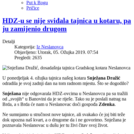
Put k Bogu
Pričice
HDZ-u se nije sviđala tajnica u kotaru, pa
ju zamijenio drugom
Detalji
Kategorija:
Iz Neslanovca
Objavljeno: Utorak, 05. Ožujka 2019. 07:54
Pregledi: 2635
U ponedjeljak 4. ožujka tajnica našeg kotara
Snježana Dražić
odradila je svoj zadnji dan na tom radnom mjestu. Što se dogodilo?
Snježana
nije odgovarala HDZ-ovcima u Neslanovcu pa su tražili
od „svojih“ u Banovini da je se riješe. Tako su je poslali natrag na
Brda, a s Brda će nam u Neslanovac doći gospođa
Zdenka
.
Ne sumnjamo u stručnost nove tajnice, ali svakako će joj biti teže
dok upozna naš kvart, a o drugome da i ne govorimo. Snježana je
poznavala Neslanovac u dušu jer tu živi čitav svoj život.