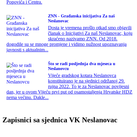
Popovića i Centra.
ZNN - Građanska inicijativa Za naš
Neslanovac
Dosta je vremena prošlo otkad smo objavili
članak o Inicijativi Za naš Neslanovac, koju
skraćeno nazivamo ZNN. Od 2018.
dogodile su se mnoge promjene i vidimo nužnost upoznavanja
javnosti s aktualnim...
Što se radi posljednja dva mjeseca u
Neslanovcu
Vijeće gradskog kotara Neslanovca
konstituirano je na sjednici održanoj 29.
rujna 2022. To je za Neslanovac povijesni
dan, jer u ovom Vijeću prvi put od osamostaljenja Hrvatske HDZ
nema većinu. Dakle...
Zapisnici sa sjednica VK Neslanovac