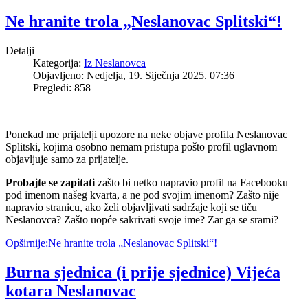
Ne hranite trola „Neslanovac Splitski“!
Detalji
Kategorija:
Iz Neslanovca
Objavljeno: Nedjelja, 19. Siječnja 2025. 07:36
Pregledi: 858
Ponekad me prijatelji upozore na neke objave profila Neslanovac
Splitski, kojima osobno nemam pristupa pošto profil uglavnom
objavljuje samo za prijatelje.
Probajte se zapitati
zašto bi netko napravio profil na Facebooku
pod imenom našeg kvarta, a ne pod svojim imenom? Zašto nije
napravio stranicu, ako želi objavljivati sadržaje koji se tiču
Neslanovca? Zašto uopće sakrivati svoje ime? Zar ga se srami?
Opširnije:Ne hranite trola „Neslanovac Splitski“!
Burna sjednica (i prije sjednice) Vijeća
kotara Neslanovac