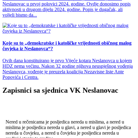
Neslanovac u prvoj polovici 2024. godine. Ovdje donosimo popis
aktivnosti u drugom dijelu 2024. godine. Popis je dugačak, ali
voljeli bismo da...
Koje su to „demokratske i katoličke vrijednosti običnog malog
čovjeka iz Neslanovca“?
Ovih dana konstituirano je prvo Vijeće kotara Neslanovca u kojem
HDZ nema većinu. Nakon 32 godine njihova neuspješnog vođenja
Neslanovca, vođenje je preuzela koalicija Nezavisne liste Ante
Popovića i Centra.
Zapisnici sa sjednica VK Neslanovac
Nered u rečenicama je posljedica nereda u mislima, a nered u
mislima je posljedica nereda u glavi, a nered u glavi je posljedica
nereda u čovjeku, a nered u čovjeku je posljedica nereda u