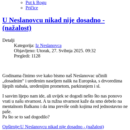
Put k Bogu
Pričice
U Neslanovcu nikad nije dosadno -
(nažalost)
Detalji
Kategorija:
Iz Neslanovca
Objavljeno: Utorak, 27. Svibnja 2025. 09:32
Pregledi: 1128
Godinama činimo sve kako bismo naš Neslanovac učinili
„dosadnim“ i uređenim naseljem nalik na Europska, s drvoredima
lijepih stabala, uređenijim prometom, parkiranjem i sl.
I sasvim lijepo nam ide, ali uvijek se dogodi nešto što nas ponovo
vrati u našu stvarnost. A ta ružna stvarnost kaže da smo debelo na
mentalnom Balkanu i da ima previše onih kojima red jednostavno ne
paše.
Pa što se to sad dogodilo?
Opširnije:U Neslanovcu nikad nije dosadno - (nažalost)