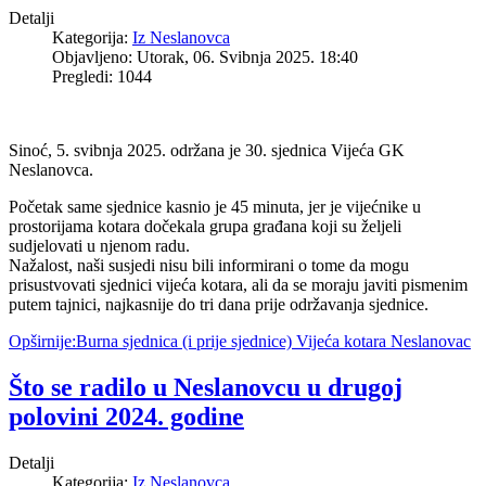
Detalji
Kategorija:
Iz Neslanovca
Objavljeno: Utorak, 06. Svibnja 2025. 18:40
Pregledi: 1044
Sinoć, 5. svibnja 2025. održana je 30. sjednica Vijeća GK
Neslanovca.
Početak same sjednice kasnio je 45 minuta, jer je vijećnike u
prostorijama kotara dočekala grupa građana koji su željeli
sudjelovati u njenom radu.
Nažalost, naši susjedi nisu bili informirani o tome da mogu
prisustvovati sjednici vijeća kotara, ali da se moraju javiti pismenim
putem tajnici, najkasnije do tri dana prije održavanja sjednice.
Opširnije:Burna sjednica (i prije sjednice) Vijeća kotara Neslanovac
Što se radilo u Neslanovcu u drugoj
polovini 2024. godine
Detalji
Kategorija:
Iz Neslanovca