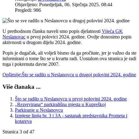
Objavljeno: Ponedjeljak, 06. Siječnja 2025. 08:44
Pregledi: 986
U prethodnom članku naveli smo popis djelatnosti
Vijeća GK
Neslanovac
u prvoj polovici 2024. godine. Ovdje donosimo popis
aktivnosti u drugom dijelu 2024. godine.
Popis je dugačak, ali voljeli bismo da ga pročitate, jer je važno da ste
informirani o tome što se u kvartu radi. Uostalom ova stranica je radi
toga i pokrenuta davne 2007.
Opširnije:Što se radilo u Neslanovcu u drugoj polovini 2024. godine
Više članaka ...
Što se radilo u Neslanovcu u prvoj polovini 2024. godine
„Rezervirana“ parkirališna mjesta u Kupreškoj
Parkiranje u Neslanovcu
Izmjene linija br. 3 i 3A - sastanak predstavnika Prometa i
kotareva
Stranica 3 od 47