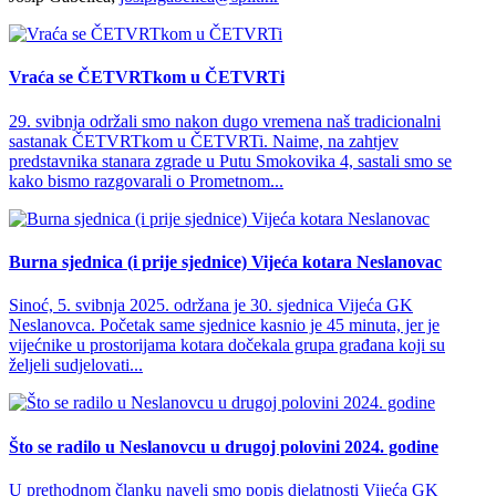
Vraća se ČETVRTkom u ČETVRTi
29. svibnja održali smo nakon dugo vremena naš tradicionalni
sastanak ČETVRTkom u ČETVRTi. Naime, na zahtjev
predstavnika stanara zgrade u Putu Smokovika 4, sastali smo se
kako bismo razgovarali o Prometnom...
Burna sjednica (i prije sjednice) Vijeća kotara Neslanovac
Sinoć, 5. svibnja 2025. održana je 30. sjednica Vijeća GK
Neslanovca. Početak same sjednice kasnio je 45 minuta, jer je
vijećnike u prostorijama kotara dočekala grupa građana koji su
željeli sudjelovati...
Što se radilo u Neslanovcu u drugoj polovini 2024. godine
U prethodnom članku naveli smo popis djelatnosti Vijeća GK