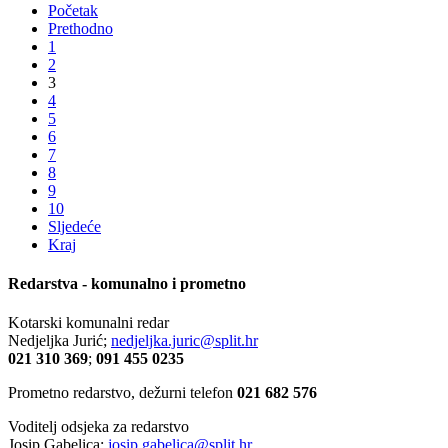
Početak
Prethodno
1
2
3
4
5
6
7
8
9
10
Sljedeće
Kraj
Redarstva - komunalno i prometno
Kotarski komunalni redar
Nedjeljka Jurić;
nedjeljka.juric@split.hr
021 310 369
;
091 455 0235
Prometno redarstvo, dežurni telefon
021 682 576
Voditelj odsjeka za redarstvo
Josip Gabelica;
josip.gabelica@split.hr