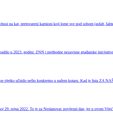
si na kat, pretovareni kamioni koji lome sve pod sobom (asfalt, šahte, 
radilo u 2023. godini. ZNN i prethodne nezavisne građanske inicijative
o da se rijetko učinilo nešto konkretno u našem kotaru. Kad je lista 
noj 29. rujna 2022. To je za Neslanovac povijesni dan, jer u ovom Vij