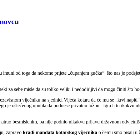
anovcu
u imuni od toga da nekome prijete „čupanjem gučka“, što nas je podsjeti
eki za sebe misle da su toliko veliki i nedodirljivi da mogu činiti što h
nezavisnom vijećniku na sjednici Vijeća kotara da će mu se „krvi napiti“,
 nego je oštećenog uputila da podnese privatnu tužbu. Igra li tu ikakvu ul
smatrao besmislenim, pa nije podnio nikakvu prijavu državnom odvjetniš
nju, zapravo
krađi mandata kotarskog vijećnika
o čemu smo pisali u