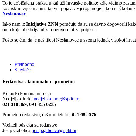
To je uobičajena praksa u kaljuži hrvatske politike gdje vidimo zastupn
kotarskim vijećima ima takvih pojava. Vjerojatno je tako i naš kotarsk
Neslanovac
.
Iako nam iz
Inicijative ZNN
poručuju da su se davno dogovorili kako 
onih koje nije briga ni za dogovore ni za potpise.
Pošto se čini da je naš lijepi Neslanovac u svemu jednak visokoj hrvat
Prethodno
Sljedeće
Redarstva - komunalno i prometno
Kotarski komunalni redar
Nedjeljka Jurić;
nedjeljka.juric@split.hr
021 310 369
;
091 455 0235
Prometno redarstvo, dežurni telefon
021 682 576
Voditelj odsjeka za redarstvo
Josip Gabelica;
josip.gabelica@split.hr