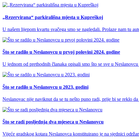
„Rezervirana“ parkirališna mjesta u Kupreškoj
U našem lijepom kvartu svačega smo se nagledali. Prolaze nam tu autobu
Što se radilo u Neslanovcu u prvoj polovini 2024. godine
U jednom od prethodnih članaka opisali smo što se sve u Neslanovcu 
Što se radilo u Neslanovcu u 2023. godini
Neslanovac nije naviknut da se tu nešto puno radi, prije bi se rekl
Što se radi posljednja dva mjeseca u Neslanovcu
Vijeće gradskog kotara Neslanovca konstituirano je na sjednici održa