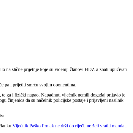
lo na slične prijetnje koje su viđeniji članovi HDZ-a znali upućivati
oće pa i prijetiti smrću svojim oponentima.
 te ga i fizički napao. Napadnuti vijećnik nemili događaj prijavio je
ogu činjenica da su načelnik policijske postaje i prijavljeni nasilnik
tvu.
 članku
Vijećnik Paško Prnjak ne drži do riječi, ne želi vratiti mandat
.