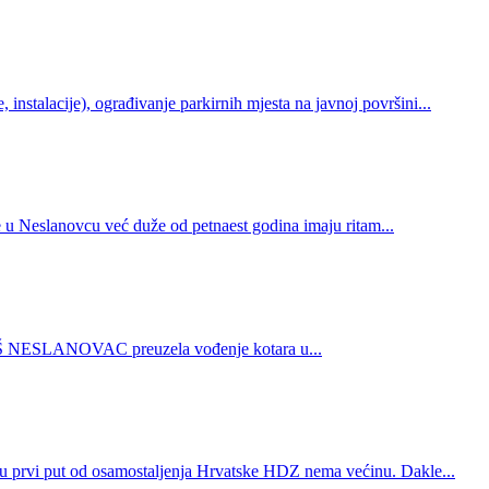
instalacije), ograđivanje parkirnih mjesta na javnoj površini...
 u Neslanovcu već duže od petnaest godina imaju ritam...
ZA NAŠ NESLANOVAC preuzela vođenje kotara u...
eću prvi put od osamostaljenja Hrvatske HDZ nema većinu. Dakle...