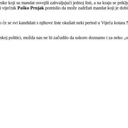
ike koji su mandat osvojili zahvaljujući jednoj listi, a na kraju se prik
i vijećnik
Paško Prnjak
pomislio da može zadržati mandat koji je dobi
će se svi kandidati s njihove liste okušati neki period u Vijeću kotara 
skoj politici, možda nas ne bi začudilo da uskoro doznamo i za neko „obi