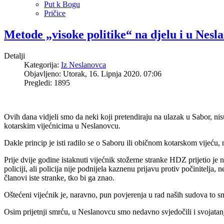
Put k Bogu
Pričice
Metode „visoke politike“ na djelu i u Nesl
Detalji
Kategorija:
Iz Neslanovca
Objavljeno: Utorak, 16. Lipnja 2020. 07:06
Pregledi: 1895
Ovih dana vidjeli smo da neki koji pretendiraju na ulazak u Sabor, nis
kotarskim vijećnicima u Neslanovcu.
Dakle princip je isti radilo se o Saboru ili običnom kotarskom vijeću, n
Prije dvije godine istaknuti vijećnik stožerne stranke HDZ prijetio je 
policiji, ali policija nije podnijela kaznenu prijavu protiv počinitelja,
članovi iste stranke, tko bi ga znao.
Oštećeni vijećnik je, naravno, pun povjerenja u rad naših sudova to 
Osim prijetnji smrću, u Neslanovcu smo nedavno svjedočili i svojata