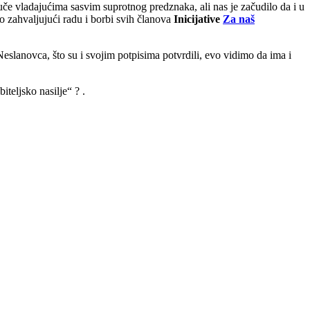
ljuče vladajućima sasvim suprotnog predznaka, ali nas je začudilo da i u
o zahvaljujući radu i borbi svih članova
Inicijative
Za naš
Neslanovca, što su i svojim potpisima potvrdili, evo vidimo da ima i
teljsko nasilje“ ? .