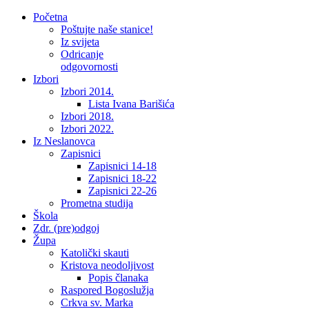
Početna
Poštujte naše stanice!
Iz svijeta
Odricanje
odgovornosti
Izbori
Izbori 2014.
Lista Ivana Barišića
Izbori 2018.
Izbori 2022.
Iz Neslanovca
Zapisnici
Zapisnici 14-18
Zapisnici 18-22
Zapisnici 22-26
Prometna studija
Škola
Zdr. (pre)odgoj
Župa
Katolički skauti
Kristova neodoljivost
Popis članaka
Raspored Bogoslužja
Crkva sv. Marka