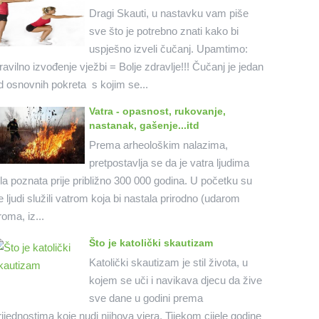
Dragi Skauti, u nastavku vam piše
sve što je potrebno znati kako bi
uspješno izveli čučanj. Upamtimo:
ravilno izvođenje vježbi = Bolje zdravlje!!! Čučanj je jedan
d osnovnih pokreta s kojim se...
Vatra - opasnost, rukovanje,
nastanak, gašenje...itd
Prema arheološkim nalazima,
pretpostavlja se da je vatra ljudima
ila poznata prije približno 300 000 godina. U početku su
e ljudi služili vatrom koja bi nastala prirodno (udarom
roma, iz...
Što je katolički skautizam
Katolički skautizam je stil života, u
kojem se uči i navikava djecu da žive
sve dane u godini prema
rijednostima koje nudi njihova vjera. Tijekom cijele godine