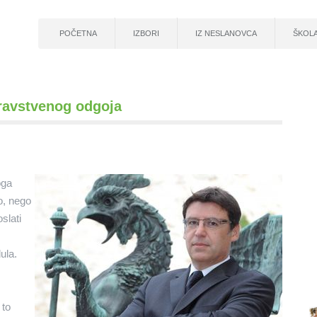
POČETNA
IZBORI
IZ NESLANOVCA
ŠKOL
dravstvenog odgoja
oga
o, nego
slati
ula.
 to