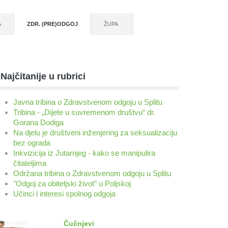
A
ZDR. (PRE)ODGOJ
ŽUPA
Najčitanije u rubrici
Javna tribina o Zdravstvenom odgoju u Splitu
Tribina - „Dijete u suvremenom društvu“ dr.
Gorana Dodiga
Na djelu je društveni inženjering za seksualizaciju
bez ograda
Inkvizicija iz Jutarnjeg - kako se manipulira
čitateljima
Održana tribina o Zdravstvenom odgoju u Splitu
"Odgoj za obiteljski život" u Poljskoj
Učinci i interesi spolnog odgoja
Čučnjevi