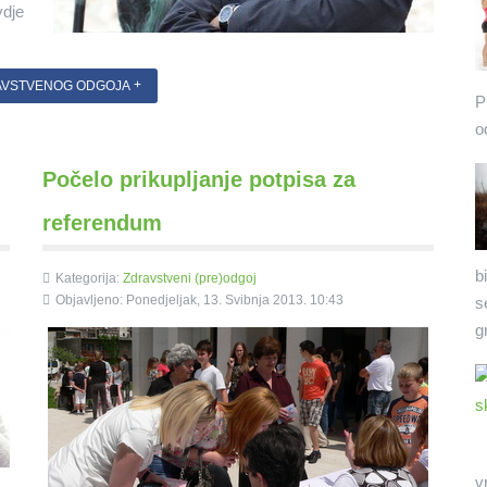
vdje
RAVSTVENOG ODGOJA
P
o
Počelo prikupljanje potpisa za
referendum
b
Kategorija:
Zdravstveni (pre)odgoj
Objavljeno: Ponedjeljak, 13. Svibnja 2013. 10:43
s
g
v