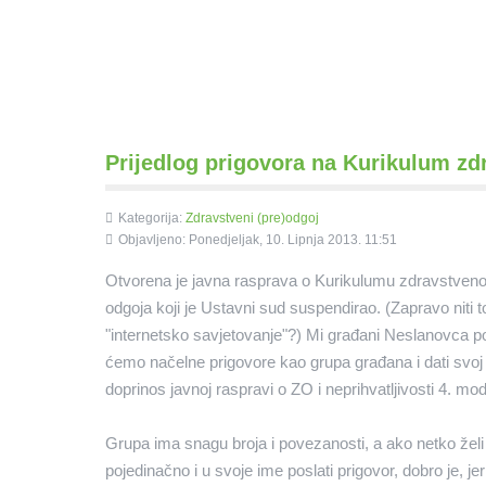
Prijedlog prigovora na Kurikulum z
Kategorija:
Zdravstveni (pre)odgoj
Objavljeno: Ponedjeljak, 10. Lipnja 2013. 11:51
Otvorena je javna rasprava o Kurikulumu zdravstven
odgoja koji je Ustavni sud suspendirao. (Zapravo niti t
"internetsko savjetovanje"?) Mi građani Neslanovca po
ćemo načelne prigovore kao grupa građana i dati svoj
doprinos javnoj raspravi o ZO i neprihvatljivosti 4. mod
Grupa ima snagu broja i povezanosti, a ako netko želi
pojedinačno i u svoje ime poslati prigovor, dobro je, jer