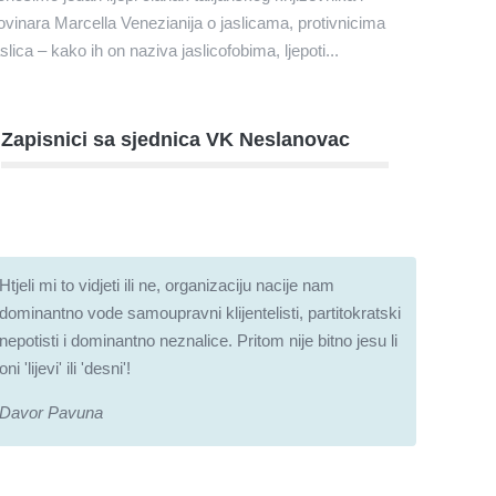
ovinara Marcella Venezianija o jaslicama, protivnicima
aslica – kako ih on naziva jaslicofobima, ljepoti...
Zapisnici sa sjednica VK Neslanovac
Htjeli mi to vidjeti ili ne, organizaciju nacije nam
dominantno vode samoupravni klijentelisti, partitokratski
nepotisti i dominantno neznalice. Pritom nije bitno jesu li
oni 'lijevi' ili 'desni'!
Davor Pavuna