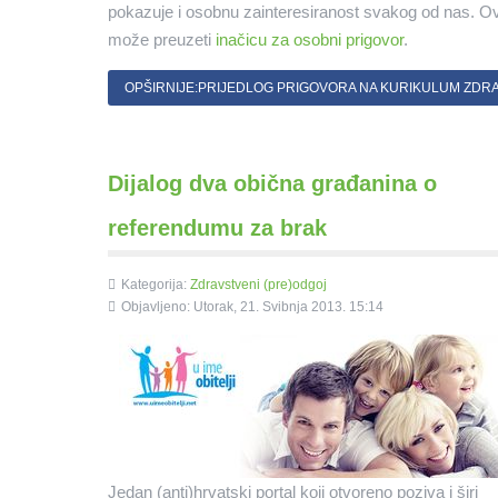
pokazuje i osobnu zainteresiranost svakog od nas. O
može preuzeti
inačicu za osobni prigovor
.
OPŠIRNIJE:PRIJEDLOG PRIGOVORA NA KURIKULUM ZD
Dijalog dva obična građanina o
referendumu za brak
Kategorija:
Zdravstveni (pre)odgoj
Objavljeno: Utorak, 21. Svibnja 2013. 15:14
Jedan (anti)hrvatski portal koji otvoreno poziva i širi