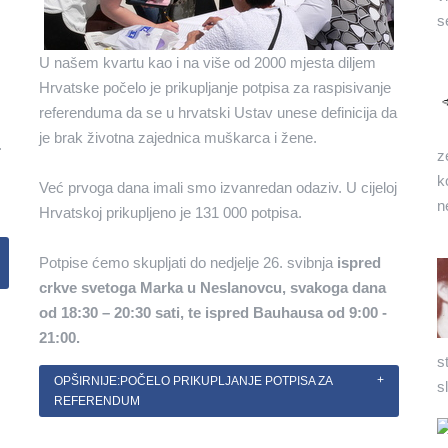
s
U našem kvartu kao i na više od 2000 mjesta diljem
Hrvatske počelo je prikupljanje potpisa za raspisivanje
referenduma da se u hrvatski Ustav unese definicija da
je brak životna zajednica muškarca i žene.
.
z
k
Već prvoga dana imali smo izvanredan odaziv. U cijeloj
n
Hrvatskoj prikupljeno je 131 000 potpisa.
Potpise ćemo skupljati do nedjelje 26. svibnja
ispred
crkve svetoga Marka u Neslanovcu, svakoga dana
od 18:30 – 20:30 sati, te ispred Bauhausa od 9:00 -
21:00.
s
OPŠIRNIJE:POČELO PRIKUPLJANJE POTPISA ZA
s
REFERENDUM