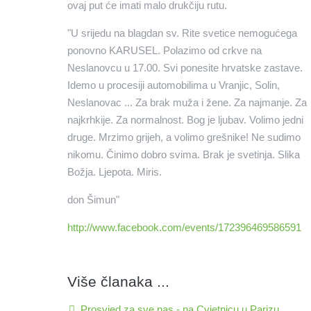
ovaj put će imati malo drukčiju rutu.
"U srijedu na blagdan sv. Rite svetice nemogućega
ponovno KARUSEL. Polazimo od crkve na
Neslanovcu u 17.00. Svi ponesite hrvatske zastave.
Idemo u procesiji automobilima u Vranjic, Solin,
Neslanovac ... Za brak muža i žene. Za najmanje. Za
najkrhkije. Za normalnost. Bog je ljubav. Volimo jedni
druge. Mrzimo grijeh, a volimo grešnike! Ne sudimo
nikomu. Činimo dobro svima. Brak je svetinja. Slika
Božja. Ljepota. Miris.
don Šimun"
http://www.facebook.com/events/172396469586591
Više članaka ...
Prosvjed za sve nas - na Cvjetnicu u Parizu