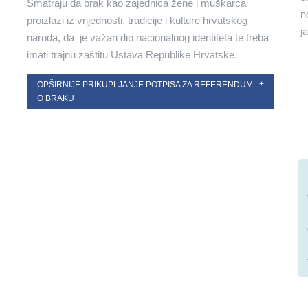
Smatraju da brak kao zajednica žene i muškarca
n
proizlazi iz vrijednosti, tradicije i kulture hrvatskog
j
naroda, da je važan dio nacionalnog identiteta te treba
imati trajnu zaštitu Ustava Republike Hrvatske.
OPŠIRNIJE:PRIKUPLJANJE POTPISA ZA REFERENDUM
O BRAKU