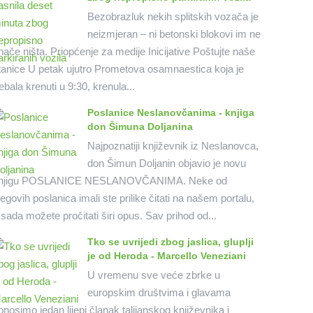
Bezobrazluk nekih splitskih vozača je
neizmjeran – ni betonski blokovi im ne
nače ništa. Priopćenje za medije Inicijative Poštujte naše
tanice U petak ujutro Prometova osamnaestica koja je
rebala krenuti u 9:30, krenula...
Poslanice Neslanovčanima - knjiga
don Šimuna Doljanina
Najpoznatiji književnik iz Neslanovca,
don Šimun Doljanin objavio je novu
njigu POSLANICE NESLANOVČANIMA. Neke od
jegovih poslanica imali ste prilike čitati na našem portalu,
 sada možete pročitati širi opus. Sav prihod od...
Tko se uvrijedi zbog jaslica, gluplji
je od Heroda - Marcello Veneziani
U vremenu sve veće zbrke u
europskim društvima i glavama
onosimo jedan lijepi članak talijanskog književnika i