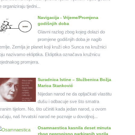
e organiziraju tjedni...
Navigacija - Vrijeme/Promjena
godišnjih doba
Glavni razlog zbog kojeg dolazi do
promjene godišnjih doba je nagib
emlje. Zemlja je planet koji kruži oko Sunca na kružnici
oju nazivamo ekliptika. Ekliptika označava kružnicu
ejednakog promjera.
Suradnica Istine – Službenica Božja
Marica Stanković
Nijedan narod ne da opljačkati vlastitu
dušu i odbacuje sve što smatra
tranim tijelom. No, što učiniti kada jedan narod, u ovom
lučaju, naš hrvatski narod ne poznaje u dovoljnoj...
Osamnaestica kasnila deset minuta
zbog nepropisno parkiranih vozila