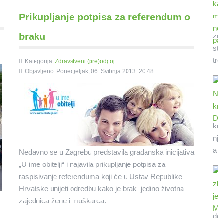
Prikupljanje potpisa za referendum o
braku
z
s
t
Kategorija:
Zdravstveni (pre)odgoj
Objavljeno: Ponedjeljak, 06. Svibnja 2013. 20:48
k
n
a
Nedavno se u Zagrebu predstavila građanska inicijativa
„U ime obitelji“ i najavila prikupljanje potpisa za
raspisivanje referenduma koji će u Ustav Republike
Hrvatske unijeti odredbu kako je brak jedino životna
zajednica žene i muškarca.
d