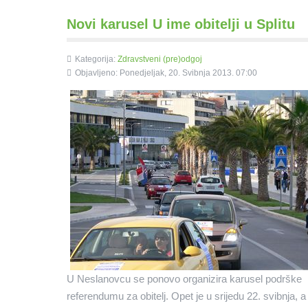
Novi karusel U ime obitelji u Splitu
Kategorija:
Zdravstveni (pre)odgoj
Objavljeno: Ponedjeljak, 20. Svibnja 2013. 07:00
U Neslanovcu se ponovo organizira karusel podrške
referendumu za obitelj. Opet je u srijedu 22. svibnja, a