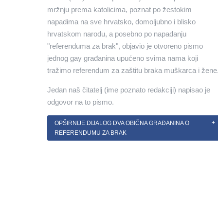
mržnju prema katolicima, poznat po žestokim
napadima na sve hrvatsko, domoljubno i blisko
hrvatskom narodu, a posebno po napadanju
"referenduma za brak", objavio je otvoreno pismo
jednog gay građanina upućeno svima nama koji
tražimo referendum za zaštitu braka muškarca i žene
Jedan naš čitatelj (ime poznato redakciji) napisao je
odgovor na to pismo.
OPŠIRNIJE:DIJALOG DVA OBIČNA GRAĐANINA O
REFERENDUMU ZA BRAK