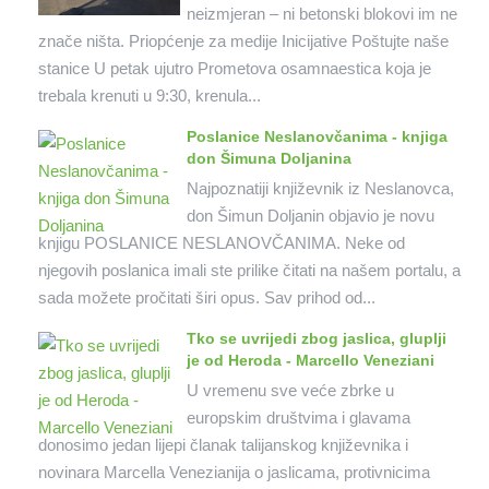
neizmjeran – ni betonski blokovi im ne
znače ništa. Priopćenje za medije Inicijative Poštujte naše
stanice U petak ujutro Prometova osamnaestica koja je
trebala krenuti u 9:30, krenula...
Poslanice Neslanovčanima - knjiga
don Šimuna Doljanina
Najpoznatiji književnik iz Neslanovca,
don Šimun Doljanin objavio je novu
knjigu POSLANICE NESLANOVČANIMA. Neke od
njegovih poslanica imali ste prilike čitati na našem portalu, a
sada možete pročitati širi opus. Sav prihod od...
Tko se uvrijedi zbog jaslica, gluplji
je od Heroda - Marcello Veneziani
U vremenu sve veće zbrke u
europskim društvima i glavama
donosimo jedan lijepi članak talijanskog književnika i
novinara Marcella Venezianija o jaslicama, protivnicima