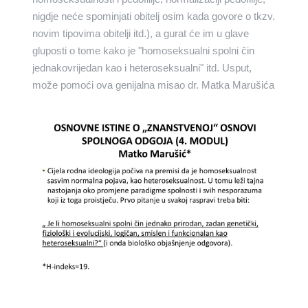
nigdje neće spominjati obitelj osim kada govore o tkzv.
novim tipovima obitelji itd.), a gurat će im u glave
gluposti o tome kako je "homoseksualni spolni čin
jednakovrijedan kao i heteroseksualni" itd. Usput,
može pomoći ova genijalna misao dr. Matka Marušića