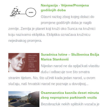
Navigacija - Vrijeme/Promjena
godišnjih doba
Glavni razlog zbog kojeg dolazi do
promjene godišnjih doba je nagib
zemlje. Zemlja je planet koji kruži oko Sunca na kružnici
koju nazivamo ekliptika. Ekliptika označava kružnicu
nejednakog promjera.
Suradnica Istine – Službenica Božja
Marica Stanković
Nijedan narod ne da opljačkati vlastitu
dušu i odbacuje sve što smatra
stranim tijelom. No, što učiniti kada jedan narod, u ovom
slučaju, naš hrvatski narod ne poznaje u dovoljnoj...
Osamnaestica kasnila deset minuta
zbog nepropisno parkiranih vozila
Bezobrazluk nekih splitskih vozača je