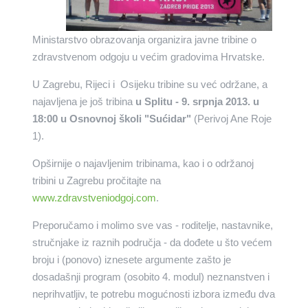
Ministarstvo obrazovanja organizira javne tribine o
zdravstvenom odgoju u većim gradovima Hrvatske.
U Zagrebu, Rijeci i Osijeku tribine su već održane, a
najavljena je još tribina
u Splitu - 9. srpnja 2013. u
18:00 u Osnovnoj školi "Sućidar"
(Perivoj Ane Roje
1).
Opširnije o najavljenim tribinama, kao i o održanoj
tribini u Zagrebu pročitajte na
www.zdravstveniodgoj.com
.
Preporučamo i molimo sve vas - roditelje, nastavnike,
stručnjake iz raznih područja - da dođete u što većem
broju i (ponovo) iznesete argumente zašto je
dosadašnji program (osobito 4. modul) neznanstven i
neprihvatljiv, te potrebu mogućnosti izbora između dva