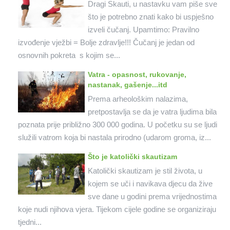
Dragi Skauti, u nastavku vam piše sve
što je potrebno znati kako bi uspješno
izveli čučanj. Upamtimo: Pravilno
izvođenje vježbi = Bolje zdravlje!!! Čučanj je jedan od
osnovnih pokreta s kojim se...
Vatra - opasnost, rukovanje,
nastanak, gašenje...itd
Prema arheološkim nalazima,
pretpostavlja se da je vatra ljudima bila
poznata prije približno 300 000 godina. U početku su se ljudi
služili vatrom koja bi nastala prirodno (udarom groma, iz...
Što je katolički skautizam
Katolički skautizam je stil života, u
kojem se uči i navikava djecu da žive
sve dane u godini prema vrijednostima
koje nudi njihova vjera. Tijekom cijele godine se organiziraju
tjedni...