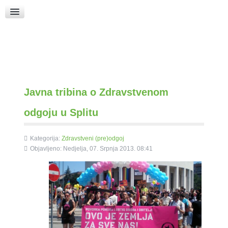
Raspored Bogoslužja
Crkva sv. Marka
Put k Bogu
Pričice
Javna tribina o Zdravstvenom
odgoju u Splitu
Kategorija:
Zdravstveni (pre)odgoj
Objavljeno: Nedjelja, 07. Srpnja 2013. 08:41