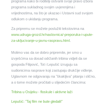
programa kako bi roditelji ostvarili svoje pravo izbora
programa sukladnog svojim uvjerenjima i
vrijednostima, na što je ukazao i Ustavni sud svojom
odlukom o ukidanju programa.
Za pripremu se možete poslužiti tekstovima na
www.udruga-grozd.hr/naslovnica/-preporuka-i-upute-
za-ukljucivanje-u-javnu-raspravu.html
.
Molimo vas da se dobro pripremite, jer smo u
izvješćima sa dosad održanih tribina vidjeli da se
gospoda Filipović, Tot i Lepušić izruguju sa
sudionicima rasprave koji zastupaju drukčije viđenje.
Uglavnom ne odgovaraju na "škakljiva" pitanja i slično,
a o tome možete pročitati u slijedećim člancima:
Tribina u Osijeku - floskule i aktivne laži
Lepušić: "Taj film ne bute gledali!"