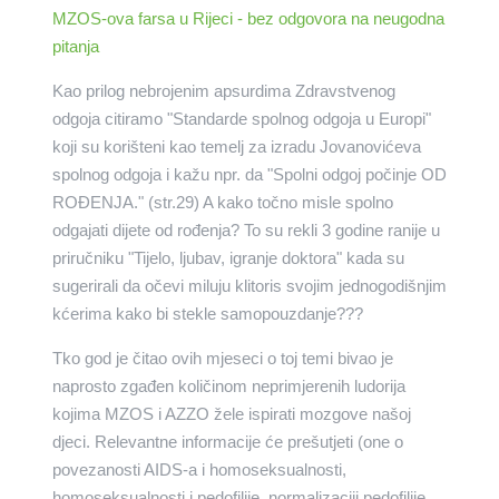
MZOS-ova farsa u Rijeci - bez odgovora na neugodna
pitanja
Kao prilog nebrojenim apsurdima Zdravstvenog
odgoja citiramo "Standarde spolnog odgoja u Europi"
koji su korišteni kao temelj za izradu Jovanovićeva
spolnog odgoja i kažu npr. da "Spolni odgoj počinje OD
ROĐENJA." (str.29) A kako točno misle spolno
odgajati dijete od rođenja? To su rekli 3 godine ranije u
priručniku "Tijelo, ljubav, igranje doktora" kada su
sugerirali da očevi miluju klitoris svojim jednogodišnjim
kćerima kako bi stekle samopouzdanje???
Tko god je čitao ovih mjeseci o toj temi bivao je
naprosto zgađen količinom neprimjerenih ludorija
kojima MZOS i AZZO žele ispirati mozgove našoj
djeci. Relevantne informacije će prešutjeti (one o
povezanosti AIDS-a i homoseksualnosti,
homoseksualnosti i pedofilije, normalizaciji pedofilije,