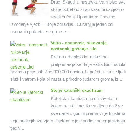
Dragi Skauti, u nastavku vam piše sve
što je potrebno znati kako bi uspješno
izveli čučanj. Upamtimo: Pravilno
izvođenje vježbi = Bolje zdravlje!!! Čučanj je jedan od
osnovnih pokreta s kojim se...
Vatra - opasnost, rukovanje,
nastanak, gašenje...itd
Prema arheološkim nalazima,
pretpostavlja se da je vatra ljudima bila
poznata prije približno 300 000 godina. U početku su se ljudi
služili vatrom koja bi nastala prirodno (udarom groma, iz...
Što je katolički skautizam
Katolički skautizam je stil života, u
kojem se uči i navikava djecu da žive
sve dane u godini prema vrijednostima
koje nudi njihova vjera. Tijekom cijele godine se organiziraju
tjedni...