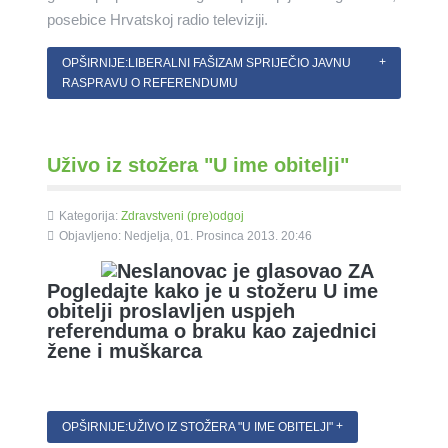
posebice Hrvatskoj radio televiziji.
OPŠIRNIJE:LIBERALNI FAŠIZAM SPRIJEČIO JAVNU
RASPRAVU O REFERENDUMU
Uživo iz stožera "U ime obitelji"
Kategorija:
Zdravstveni (pre)odgoj
Objavljeno: Nedjelja, 01. Prosinca 2013. 20:46
Pogledajte kako je u stožeru U ime
obitelji proslavljen uspjeh
referenduma o braku kao zajednici
žene i muškarca
OPŠIRNIJE:UŽIVO IZ STOŽERA "U IME OBITELJI"