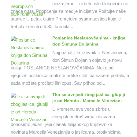
neizmjeran – ni betonski blokovi im ne
znače ništa. Priopćenje za medije Inicijative Poštujte naše
stanice U petak ujutro Prometova osamnaestica koja je
trebala krenuti u 9:30, krenula...
Poslanice Neslanovčanima - knjiga
don Šimuna Doljanina
Najpoznatiji književnik iz Neslanovca,
don Šimun Doljanin objavio je novu
knjigu POSLANICE NESLANOVČANIMA. Neke od
njegovih poslanica imali ste prilike čitati na našem portalu, a
sada možete pročitati širi opus. Sav prihod od...
Tko se uvrijedi zbog jaslica, gluplji
je od Heroda - Marcello Veneziani
U vremenu sve veće zbrke u
europskim društvima i glavama
donosimo jedan lijepi članak talijanskog književnika i
novinara Marcella Venezianija o jaslicama, protivnicima