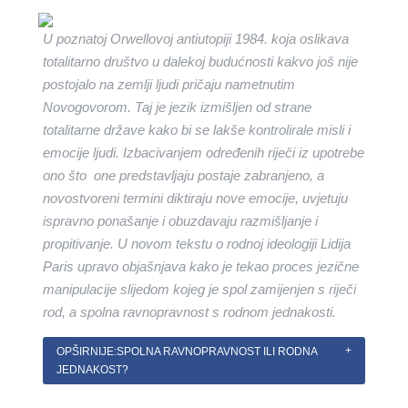
U poznatoj Orwellovoj antiutopiji 1984. koja oslikava
totalitarno društvo u dalekoj budućnosti kakvo još nije
postojalo na zemlji ljudi pričaju nametnutim
Novogovorom. Taj je jezik izmišljen od strane
totalitarne države kako bi se lakše kontrolirale misli i
emocije ljudi. Izbacivanjem određenih riječi iz upotrebe
ono što one predstavljaju postaje zabranjeno, a
novostvoreni termini diktiraju nove emocije, uvjetuju
ispravno ponašanje i obuzdavaju razmišljanje i
propitivanje. U novom tekstu o rodnoj ideologiji Lidija
Paris upravo objašnjava kako je tekao proces jezične
manipulacije slijedom kojeg je spol zamijenjen s riječi
rod, a spolna ravnopravnost s rodnom jednakosti.
OPŠIRNIJE:SPOLNA RAVNOPRAVNOST ILI RODNA
JEDNAKOST?