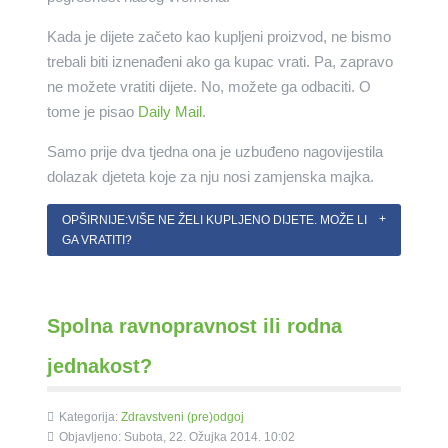
Kada je dijete začeto kao kupljeni proizvod, ne bismo
trebali biti iznenađeni ako ga kupac vrati. Pa, zapravo
ne možete vratiti dijete. No, možete ga odbaciti. O
tome je pisao
Daily Mail
.
Samo prije dva tjedna ona je uzbuđeno nagovijestila
dolazak djeteta koje za nju nosi zamjenska majka.
OPŠIRNIJE:VIŠE NE ŽELI KUPLJENO DIJETE. MOŽE LI
GA VRATITI?
Spolna ravnopravnost ili rodna
jednakost?
Kategorija:
Zdravstveni (pre)odgoj
Objavljeno: Subota, 22. Ožujka 2014. 10:02