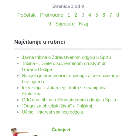
Stranica 3 od 9
Početak
Prethodno
1
2
3
4
5
6
7
8
9
Sljedeće
Kraj
Najčitanije u rubrici
Javna tribina o Zdravstvenom odgoju u Splitu
Tribina - „Dijete u suvremenom društvu“ dr.
Gorana Dodiga
Na djelu je društveni inženjering za seksualizaciju
bez ograda
Inkvizicija iz Jutarnjeg - kako se manipulira
čitateljima
Održana tribina o Zdravstvenom odgoju u Splitu
"Odgoj za obiteljski život" u Poljskoj
Učinci i interesi spolnog odgoja
Čučnjevi