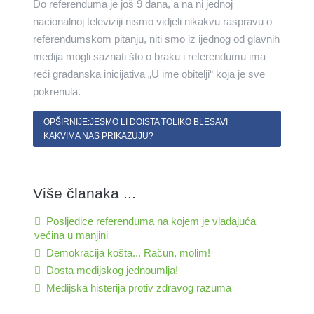
Do referenduma je još 9 dana, a na ni jednoj
nacionalnoj televiziji nismo vidjeli nikakvu raspravu o
referendumskom pitanju, niti smo iz ijednog od glavnih
medija mogli saznati što o braku i referendumu ima
reći građanska inicijativa „U ime obitelji“ koja je sve
pokrenula.
OPŠIRNIJE:JESMO LI DOISTA TOLIKO BLESAVI
KAKVIMA NAS PRIKAZUJU?
Više članaka ...
Posljedice referenduma na kojem je vladajuća
većina u manjini
Demokracija košta... Račun, molim!
Dosta medijskog jednoumlja!
Medijska histerija protiv zdravog razuma