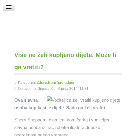
Raspored Bogoslužja
Crkva sv. Marka
Put k Bogu
Pričice
Više ne želi kupljeno dijete. Može li
ga vratiti?
Kategorija:
Zdravstveni (pre)odgoj
Objavljeno: Srijeda, 09. Srpnja 2014. 11:31
Ova slavna
osoba kupila si je dijete. Sada ga želi vratiti.
Sherri Shepperd, glumica, komičarka i voditeljica,
slavna osoba iz trač rubrika ilustrira duboku
pogrešnost našeg vremena.