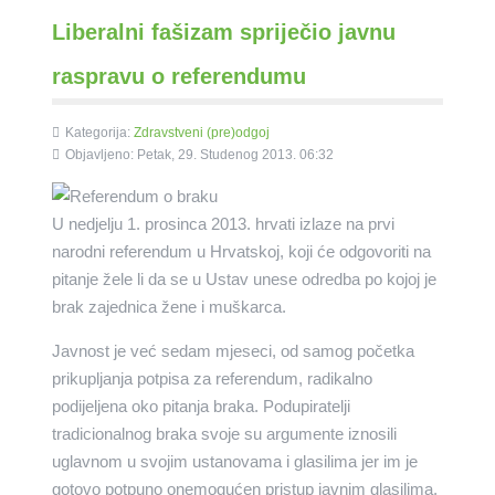
Liberalni fašizam spriječio javnu
raspravu o referendumu
Kategorija:
Zdravstveni (pre)odgoj
Objavljeno: Petak, 29. Studenog 2013. 06:32
U nedjelju 1. prosinca 2013. hrvati izlaze na prvi
narodni referendum u Hrvatskoj, koji će odgovoriti na
pitanje žele li da se u Ustav unese odredba po kojoj je
brak zajednica žene i muškarca.
Javnost je već sedam mjeseci, od samog početka
prikupljanja potpisa za referendum, radikalno
podijeljena oko pitanja braka. Podupiratelji
tradicionalnog braka svoje su argumente iznosili
uglavnom u svojim ustanovama i glasilima jer im je
gotovo potpuno onemogućen pristup javnim glasilima,