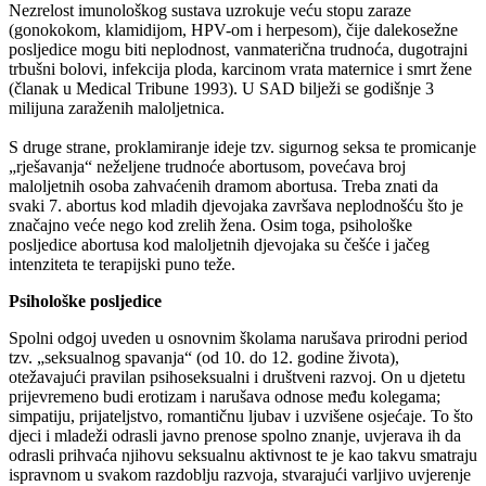
Nezrelost imunološkog sustava uzrokuje veću stopu zaraze
(gonokokom, klamidijom, HPV-om i herpesom), čije dalekosežne
posljedice mogu biti neplodnost, vanmaterična trudnoća, dugotrajni
trbušni bolovi, infekcija ploda, karcinom vrata maternice i smrt žene
(članak u Medical Tribune 1993). U SAD bilježi se godišnje 3
milijuna zaraženih maloljetnica.
S druge strane, proklamiranje ideje tzv. sigurnog seksa te promicanje
„rješavanja“ neželjene trudnoće abortusom, povećava broj
maloljetnih osoba zahvaćenih dramom abortusa. Treba znati da
svaki 7. abortus kod mladih djevojaka završava neplodnošću što je
značajno veće nego kod zrelih žena. Osim toga, psihološke
posljedice abortusa kod maloljetnih djevojaka su češće i jačeg
intenziteta te terapijski puno teže.
Psihološke posljedice
Spolni odgoj uveden u osnovnim školama narušava prirodni period
tzv. „seksualnog spavanja“ (od 10. do 12. godine života),
otežavajući pravilan psihoseksualni i društveni razvoj. On u djetetu
prijevremeno budi erotizam i narušava odnose među kolegama;
simpatiju, prijateljstvo, romantičnu ljubav i uzvišene osjećaje. To što
djeci i mladeži odrasli javno prenose spolno znanje, uvjerava ih da
odrasli prihvaća njihovu seksualnu aktivnost te je kao takvu smatraju
ispravnom u svakom razdoblju razvoja, stvarajući varljivo uvjerenje