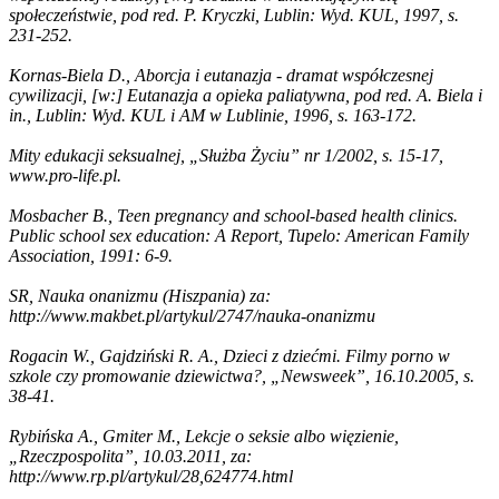
społeczeństwie, pod red. P. Kryczki, Lublin: Wyd. KUL, 1997, s.
231-252.
Kornas-Biela D., Aborcja i eutanazja - dramat współczesnej
cywilizacji, [w:] Eutanazja a opieka paliatywna, pod red. A. Biela i
in., Lublin: Wyd. KUL i AM w Lublinie, 1996, s. 163-172.
Mity edukacji seksualnej, „Służba Życiu” nr 1/2002, s. 15-17,
www.pro-life.pl.
Mosbacher B., Teen pregnancy and school-based health clinics.
Public school sex education: A Report, Tupelo: American Family
Association, 1991: 6-9.
SR, Nauka onanizmu (Hiszpania) za:
http://www.makbet.pl/artykul/2747/nauka-onanizmu
Rogacin W., Gajdziński R. A., Dzieci z dziećmi. Filmy porno w
szkole czy promowanie dziewictwa?, „Newsweek”, 16.10.2005, s.
38-41.
Rybińska A., Gmiter M., Lekcje o seksie albo więzienie,
„Rzeczpospolita”, 10.03.2011, za:
http://www.rp.pl/artykul/28,624774.html