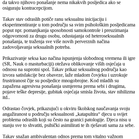
da takvo njihovo ponašanje nema nikakvih posljedica ako se
osiguraju kontracepcijom.
Takav stav odraslih potiče ranu seksualnu inicijaciju i
eksperimentiranje u tom području sa svim psihološkim posljedicama
poput npr. pomanjkanja sposobnosti samokontrole i preuzimanja
odgovornosti za drugu osobu, odustajanja od heteroseksualnih
ponašanja, te traženja sve više novih perverznih načina
zadovoljavanja seksualnih potreba.
Prikazivanje seksa kao načina ispunjenja slobodnog vremena ili igre
(SR, Nauk o masturbaciji) otežava oblikovanje viših osjećaja u
odnosu na suprotni spol. Takav prikaz seksualnog područja kao
izvora satisfakcije bez obaveze, laže mladom čovjeku i uzrokuje
frustriranost čije su posljedice mnogobrojne. Kod mladih su
zapažena agresivna ponašanja usmjerena prema sebi i drugima,
pojave teške depresije, gubitak osjećaja smisla života, stav nihilizma
itd..
Odrastao čovjek, prikazujući u okviru školskog naučavanja svoju
angažiranost u području seksualnosti „katapultira“ djecu u svijet
problema odraslih koji su često na granici patologije. Djeca nisu u
stanju sve to shvatiti, psihički asimilirati te ih rješavati sama za sebe.
Takav snažan ambivalentan odnos prema tom vitalno važnom