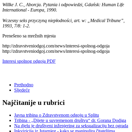
Willke J. C., Aborcja. Pytania i odpowiedzi, Gdańsk: Human Life
International - Europa, 1990.
Wczesny seks przyczyną niepłodności, art. w: „Medical Tribune”,
1993, 7/8: 1-2.
Prenešeno sa mrežnih mjesta
http://zdravstveniodgoj.com/news/interesi-spolnog-odgoja
http://zdravstveniodgoj.com/news/interesi-spolnog-odgoja
Interesi spolnog odgoja PDF
Prethodno
Sljedeće
Najčitanije u rubrici
Javna tribina o Zdravstvenom odgoju u Splitu
Tribina - „Dijete u suvremenom društvu“ dr. Gorana Dodiga
Na djelu je društveni inženjering za seksualizaciju bez ograda
Inkvizicija iz Jutarnjeg - kako se manipulira čitateljima