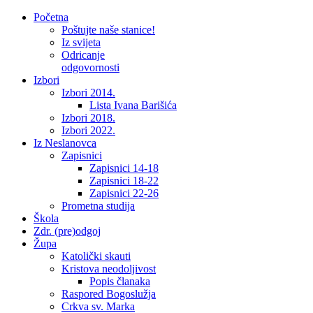
Početna
Poštujte naše stanice!
Iz svijeta
Odricanje
odgovornosti
Izbori
Izbori 2014.
Lista Ivana Barišića
Izbori 2018.
Izbori 2022.
Iz Neslanovca
Zapisnici
Zapisnici 14-18
Zapisnici 18-22
Zapisnici 22-26
Prometna studija
Škola
Zdr. (pre)odgoj
Župa
Katolički skauti
Kristova neodoljivost
Popis članaka
Raspored Bogoslužja
Crkva sv. Marka