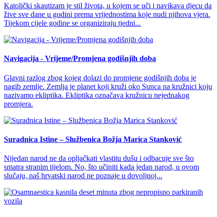
Katolički skautizam je stil života, u kojem se uči i navikava djecu da
žive sve dane u godini prema vrijednostima koje nudi njihova vjera.
Tijekom cijele godine se organiziraju tjedni...
Navigacija - Vrijeme/Promjena godišnjih doba
Glavni razlog zbog kojeg dolazi do promjene godišnjih doba je
nagib zemlje. Zemlja je planet koji kruži oko Sunca na kružnici koju
nazivamo ekliptika. Ekliptika označava kružnicu nejednakog
promjera.
Suradnica Istine – Službenica Božja Marica Stanković
Nijedan narod ne da opljačkati vlastitu dušu i odbacuje sve što
smatra stranim tijelom. No, što učiniti kada jedan narod, u ovom
slučaju, naš hrvatski narod ne poznaje u dovoljnoj...