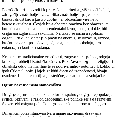
trudnoće i spolno prenosivih bolesti).
Potrošački pristup vodi i k prihvaćanju kriterija „više znači bolje“,
„drugačije znači bolje“, „raznoliko znači bolje“, pa je tako
biseksualnost kao iskustvo „bolje“ jer obogaćuje više nego
heteroseksualnost. Čovjek biva obdaren pravima bez obaveza, te
budući da ona nemaju transcendentalni izvor, moraju, dakle, biti
osigurana izglasanim zakonima. Na takav se način u spolnom
odgoju utiskuje uvjerenje o pravu na abortus, sterilizaciju, razvod,
bračnu nevjeru, posjedovanje djeteta, umjetnu oplodnju, prostituciju,
eutanaziju i kontrolu rađanja.
Kritizirajući tradicionalne vrijednosti, zagovornici spolnog odgoja
kritiziraju obitelj i Katoličku Crkvu. Pokušava se izgurati religijski i
obiteljski odgoj na margine te se podriva njihov autoritet. Ukoliko bi
ipak Crkva ili obitelj htjele zaštititi djecu od izopačenosti, bivaju
osuđene da su preosjetljive, histerične, zastarjele i nazadnjačke.
Ograničavanje rasta stanovništva
Drugi je cilj institucionalizirane forme spolnog odgoja depopulacija
svijeta. Skriveni je razlog depopulacijske politike želja da razvijeni
Sjever sebi osigura političku i gospodarsku nadmoć nad Jugom.
Dinamični porast stanovništva u manje razvijenim državama