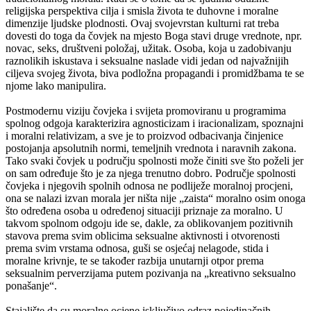
religijska perspektiva cilja i smisla života te duhovne i moralne
dimenzije ljudske plodnosti. Ovaj svojevrstan kulturni rat treba
dovesti do toga da čovjek na mjesto Boga stavi druge vrednote, npr.
novac, seks, društveni položaj, užitak. Osoba, koja u zadobivanju
raznolikih iskustava i seksualne naslade vidi jedan od najvažnijih
ciljeva svojeg života, biva podložna propagandi i promidžbama te se
njome lako manipulira.
Postmodernu viziju čovjeka i svijeta promoviranu u programima
spolnog odgoja karakterizira agnosticizam i iracionalizam, spoznajni
i moralni relativizam, a sve je to proizvod odbacivanja činjenice
postojanja apsolutnih normi, temeljnih vrednota i naravnih zakona.
Tako svaki čovjek u području spolnosti može činiti sve što poželi jer
on sam određuje što je za njega trenutno dobro. Područje spolnosti
čovjeka i njegovih spolnih odnosa ne podliježe moralnoj procjeni,
ona se nalazi izvan morala jer ništa nije „zaista“ moralno osim onoga
što određena osoba u određenoj situaciji priznaje za moralno. U
takvom spolnom odgoju ide se, dakle, za oblikovanjem pozitivnih
stavova prema svim oblicima seksualne aktivnosti i otvorenosti
prema svim vrstama odnosa, guši se osjećaj nelagode, stida i
moralne krivnje, te se također razbija unutarnji otpor prema
seksualnim perverzijama putem pozivanja na „kreativno seksualno
ponašanje“.
Stajalište da su moralne ocjene isključivo odraz pojedinačnih,