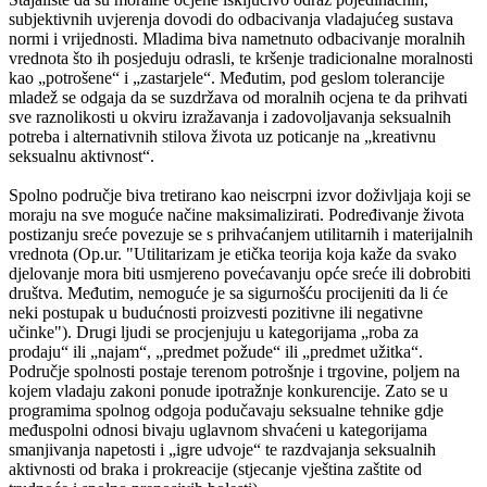
subjektivnih uvjerenja dovodi do odbacivanja vladajućeg sustava
normi i vrijednosti. Mladima biva nametnuto odbacivanje moralnih
vrednota što ih posjeduju odrasli, te kršenje tradicionalne moralnosti
kao „potrošene“ i „zastarjele“. Međutim, pod geslom tolerancije
mladež se odgaja da se suzdržava od moralnih ocjena te da prihvati
sve raznolikosti u okviru izražavanja i zadovoljavanja seksualnih
potreba i alternativnih stilova života uz poticanje na „kreativnu
seksualnu aktivnost“.
Spolno područje biva tretirano kao neiscrpni izvor doživljaja koji se
moraju na sve moguće načine maksimalizirati. Podređivanje života
postizanju sreće povezuje se s prihvaćanjem utilitarnih i materijalnih
vrednota (Op.ur. "Utilitarizam je etička teorija koja kaže da svako
djelovanje mora biti usmjereno povećavanju opće sreće ili dobrobiti
društva. Međutim, nemoguće je sa sigurnošću procijeniti da li će
neki postupak u budućnosti proizvesti pozitivne ili negativne
učinke"). Drugi ljudi se procjenjuju u kategorijama „roba za
prodaju“ ili „najam“, „predmet požude“ ili „predmet užitka“.
Područje spolnosti postaje terenom potrošnje i trgovine, poljem na
kojem vladaju zakoni ponude ipotražnje konkurencije. Zato se u
programima spolnog odgoja podučavaju seksualne tehnike gdje
međuspolni odnosi bivaju uglavnom shvaćeni u kategorijama
smanjivanja napetosti i „igre udvoje“ te razdvajanja seksualnih
aktivnosti od braka i prokreacije (stjecanje vještina zaštite od