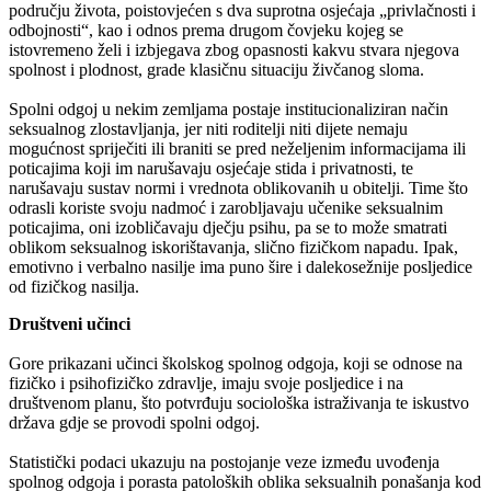
području života, poistovjećen s dva suprotna osjećaja „privlačnosti i
odbojnosti“, kao i odnos prema drugom čovjeku kojeg se
istovremeno želi i izbjegava zbog opasnosti kakvu stvara njegova
spolnost i plodnost, grade klasičnu situaciju živčanog sloma.
Spolni odgoj u nekim zemljama postaje institucionaliziran način
seksualnog zlostavljanja, jer niti roditelji niti dijete nemaju
mogućnost spriječiti ili braniti se pred neželjenim informacijama ili
poticajima koji im narušavaju osjećaje stida i privatnosti, te
narušavaju sustav normi i vrednota oblikovanih u obitelji. Time što
odrasli koriste svoju nadmoć i zarobljavaju učenike seksualnim
poticajima, oni izobličavaju dječju psihu, pa se to može smatrati
oblikom seksualnog iskorištavanja, slično fizičkom napadu. Ipak,
emotivno i verbalno nasilje ima puno šire i dalekosežnije posljedice
od fizičkog nasilja.
Društveni učinci
Gore prikazani učinci školskog spolnog odgoja, koji se odnose na
fizičko i psihofizičko zdravlje, imaju svoje posljedice i na
društvenom planu, što potvrđuju sociološka istraživanja te iskustvo
država gdje se provodi spolni odgoj.
Statistički podaci ukazuju na postojanje veze između uvođenja
spolnog odgoja i porasta patoloških oblika seksualnih ponašanja kod