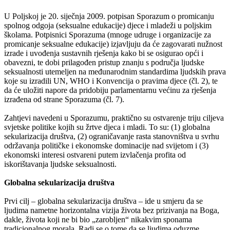
U Poljskoj je 20. siječnja 2009. potpisan Sporazum o promicanju
spolnog odgoja (seksualne edukacije) djece i mladeži u poljskim
školama. Potpisnici Sporazuma (mnoge udruge i organizacije za
promicanje seksualne edukacije) izjavljuju da će zagovarati nužnost
izrade i uvođenja sustavnih rješenja kako bi se osigurao opći i
obavezni, te dobi prilagođen pristup znanju s područja ljudske
seksualnosti utemeljen na međunarodnim standardima ljudskih prava
koje su izradili UN, WHO i Konvencija o pravima djece (čl. 2), te
da će uložiti napore da pridobiju parlamentarnu većinu za rješenja
izrađena od strane Sporazuma (čl. 7).
Zahtjevi navedeni u Sporazumu, praktično su ostvarenje triju ciljeva
svjetske politike kojih su žrtve djeca i mladi. To su: (1) globalna
sekularizacija društva, (2) ograničavanje rasta stanovništva u svrhu
održavanja političke i ekonomske dominacije nad svijetom i (3)
ekonomski interesi ostvareni putem izvlačenja profita od
iskorištavanja ljudske seksualnosti.
Globalna sekularizacija društva
Prvi cilj – globalna sekularizacija društva – ide u smjeru da se
ljudima nametne horizontalna vizija života bez prizivanja na Boga,
dakle, života koji ne bi bio „zarobljen“ nikakvim sponama
tradicionalnog morala. Radi se o tome da se ljudima oduzme