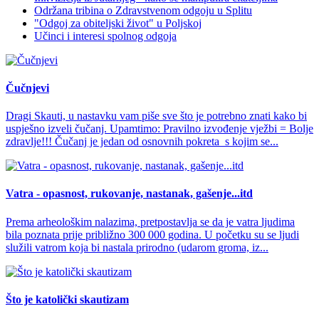
Održana tribina o Zdravstvenom odgoju u Splitu
"Odgoj za obiteljski život" u Poljskoj
Učinci i interesi spolnog odgoja
Čučnjevi
Dragi Skauti, u nastavku vam piše sve što je potrebno znati kako bi
uspješno izveli čučanj. Upamtimo: Pravilno izvođenje vježbi = Bolje
zdravlje!!! Čučanj je jedan od osnovnih pokreta s kojim se...
Vatra - opasnost, rukovanje, nastanak, gašenje...itd
Prema arheološkim nalazima, pretpostavlja se da je vatra ljudima
bila poznata prije približno 300 000 godina. U početku su se ljudi
služili vatrom koja bi nastala prirodno (udarom groma, iz...
Što je katolički skautizam