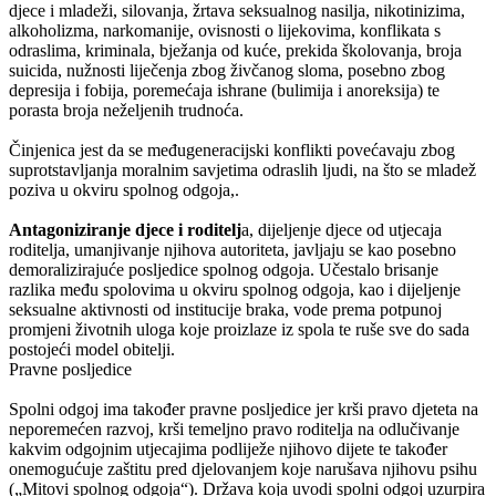
djece i mladeži, silovanja, žrtava seksualnog nasilja, nikotinizima,
alkoholizma, narkomanije, ovisnosti o lijekovima, konflikata s
odraslima, kriminala, bježanja od kuće, prekida školovanja, broja
suicida, nužnosti liječenja zbog živčanog sloma, posebno zbog
depresija i fobija, poremećaja ishrane (bulimija i anoreksija) te
porasta broja neželjenih trudnoća.
Činjenica jest da se međugeneracijski konflikti povećavaju zbog
suprotstavljanja moralnim savjetima odraslih ljudi, na što se mladež
poziva u okviru spolnog odgoja,.
Antagoniziranje djece i roditelj
a, dijeljenje djece od utjecaja
roditelja, umanjivanje njihova autoriteta, javljaju se kao posebno
demoralizirajuće posljedice spolnog odgoja. Učestalo brisanje
razlika među spolovima u okviru spolnog odgoja, kao i dijeljenje
seksualne aktivnosti od institucije braka, vode prema potpunoj
promjeni životnih uloga koje proizlaze iz spola te ruše sve do sada
postojeći model obitelji.
Pravne posljedice
Spolni odgoj ima također pravne posljedice jer krši pravo djeteta na
neporemećen razvoj, krši temeljno pravo roditelja na odlučivanje
kakvim odgojnim utjecajima podliježe njihovo dijete te također
onemogućuje zaštitu pred djelovanjem koje narušava njihovu psihu
(„Mitovi spolnog odgoja“). Država koja uvodi spolni odgoj uzurpira