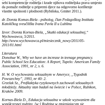
sebi kompetencije roditelja i krade njihova roditeljska prava umjesto
da pomaže roditelje u pripremi djece na odgovorno korištenje
vlastite spolnosti i plodnosti (Rybińska, Gmiter 2011.).
dr. Dorota Komas-Biela - psiholog, član Pedagoškog Instituta
Katoličkog sveučilišta Ivana Pavla II u Lublinu
Izvor: Dorota Kornas-Biela, „Skutki edukacji seksualnej,“
Wychowawca, 5/2011.
http://www.wychowawca.pl/miesiecznik_nowy/2011/05-
2011/01.html
Literatura
Donohue W., Why we have an increase in teenage pregnancy.
Public School Sex Education: A Report, Tupelo: American Family
Association, 1991, nr 2, s. 6.
H. W. O wychowaniu seksualnym w Ameryce, „Tygodnik
Powszechny”, 1993, nr 40: 2.
Grzelak Sz., Profilaktyka ryzykownych zachowań seksualnych
młodzieży. Aktualny stan badań na świecie i w Polsce, Rubikon,
Kraków 2009.
Kornas-Biela D., Edukacja seksualna w szkole wyzwaniem dla
współczesnej rodziny, [w:] Rodzina w zmieniającym się