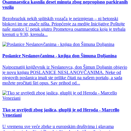
Osamnaestica kasnila deset minuta zbog nepropisno parkiranih
vozila
Bezobrazluk nekih splitskih vozača je neizmjeran – ni betonski
blokovi im ne znače ništa. Priopćenje za medije Inicijative Poštujte
naše stanice U petak ujutro Prometova osamnaestica koja je trebala
krenuti u 9:30, krenula...
Poslanice Neslanovčanima - knjiga don Šimuna Doljanina
Najpoznatiji književnik iz Neslanovca, don Šimun Doljanin objavio
je novu knjigu POSLANICE NESLANOVČANIMA. Neke od
njegovih poslanica imali ste prilike čitati na našem portalu, a sada
možete pročitati širi opus. Sav prihod od...
Tko se uvrijedi zbog jaslica, gluplji je od Heroda - Marcello
Veneziani
U vremenu sve veće zbrke u europskim društvima i glavama