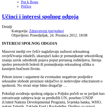
Put k Bogu
Pričice
Učinci i interesi spolnog odgoja
Detalji
Kategorija:
Zdravstveni (pre)odgoj
Objavljeno: Ponedjeljak, 24. Prosinca 2012. 18:08
INTERESI SPOLNOG ODGOJA
Masovni mediji sve češće naglašavaju nužnost seksualnog
osvješćivanja mladeži, ukazujući kako je pomanjkanje seksološkog
znanja uzrok određenih pojava poput preranog roditeljstva, širenja
spolno prenosivih bolesti ili pomanjkanja seksualnog užitka u
kasnijem bračnom životu.
Pritom iznose i argument da eventualne negativne posljedice
seksualne slobode proizlaze isključivo iz nedovoljne educiranosti o
spolnosti. No stvari stoje bitno drugačije …
Pokušaji uvođenja spolnog odgoja u Poljsku počeli su se javljati kao
ostvarivanje zahtjeva koje su predložili UN, posebno UNDP
(United Nations Developmental Program), Svjetska banka, WHO,
pokret Zelenih, Zaklade Ford i Rockefeller, Društvo za razvoj