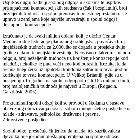
Usprkos dugoj tradiciji spolnog odgoja u školama te usprkos
pristupačnosti kontracepcijskih sredstava (čak i besplatnih), broj
neželjenih trudnoća i spolno prenosivih bolesti neprestalno raste
upravo u zemljama koje najviše investiraju u spolni odgoj i
dostupnost kontracepcije
Izračunato je da svaki milijun dolara, koji je uložio Centar
Međunarodne federacije planiranog roditeljstva, povećava broj
tinejdžerskih trudnoća za 2.000, što se događa u prosjeku dvije
godine nakon financijske investicije. Neovisno o takvom spolnom
odgoju, broj neželjenih trudnoća uz korištenje kontracepcije kod
mladeži, nekoliko je puta veći nego kod odraslih. Rezultat je da
trećina tinejdžerki uz upotrebu kondoma zatrudni u prvoj godini
korištenja te vrste kontracepcije. U Velikoj Britaniji, gdje su u
posljednjih 15 godina na spolni odgoj potrošili 165 milijuna funti,
broj maloljetničkih trudnoća je najveći u Europi. (Rogacin,
Gajzdiński 2005).
Programirani spolni odgoj koji se provodi u školama u sustavu
obaveznog obrazovanja nosi sa sobom mnoge štetne posljedice na
mlade - zdravstve, psihološke, društvene i pravne.
Zdravstvene posljedice
Spolni odgoj prešućuje činjenicu da mlada, tek sazrijevajuća
djevojka nije još imunološki pripremljena na spolne odnose.