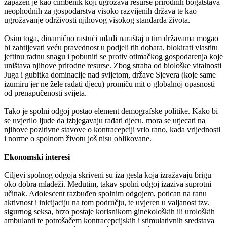
zapažen je kao čimbenik koji ugrožava resurse prirodnih bogatstava
neophodnih za gospodarstva visoko razvijenih država te kao
ugrožavanje održivosti njihovog visokog standarda života.
Osim toga, dinamično rastući mlađi naraštaj u tim državama mogao
bi zahtijevati veću pravednost u podjeli tih dobara, blokirati vlastitu
jeftinu radnu snagu i pobuniti se protiv otimačkog gospodarenja koje
uništava njihove prirodne resurse. Zbog straha od biološke vitalnosti
Juga i gubitka dominacije nad svijetom, države Sjevera (koje same
izumiru jer ne žele rađati djecu) promiču mit o globalnoj opasnosti
od prenapučenosti svijeta.
Tako je spolni odgoj postao element demografske politike. Kako bi
se uvjerilo ljude da izbjegavaju rađati djecu, mora se utjecati na
njihove pozitivne stavove o kontracepciji vrlo rano, kada vrijednosti
i norme o spolnom životu još nisu oblikovane.
Ekonomski interesi
Ciljevi spolnog odgoja skriveni su iza gesla koja izražavaju brigu
oko dobra mladeži. Međutim, takav spolni odgoj izaziva suprotni
učinak. Adolescent razbuđen spolnim odgojem, potican na ranu
aktivnost i inicijaciju na tom području, te uvjeren u valjanost tzv.
sigurnog seksa, brzo postaje korisnikom ginekoloških ili uroloških
ambulanti te potrošačem kontracepcijskih i stimulativnih sredstava