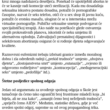
kroz mnoga nadolazeća desetljeća. Ponekad će upotrijebiti abortus te
će se kasnije radi komocije uteći sterilizaciji. Kada mu dosadašnja
seksualna iskustva postanu dosadna, potražit će pornografske
časopise, nazvat će seks telefon, otići će u sex shop ili javnu kuću,
potražit će erotsku masažu, ulogirat će se u internetsku mrežu
virtualne pornografije. Psihičke seksualne smetnje podvrgavat će
specijalističkoj terapiji. Ako naiđe na poteškoće glede ostvarenja
svojih prokreativnih planova, iskoristit će neku umjetnu ili
alternativnu oplodnju. Zahvaljujući prenatalnoj dijagnostici i
selektivnom abortiranju osigurat će si rođenje djeteta odgovarajuće
kvalitete.
Raznovrsni eufemizmi trebaju izbrisati granice između moralnog
dobra i zla određenih radnji („prekid trudnoće“ umjesto „ubojstva
djeteta“, „dostojanstvena smrt“ umjesto „eutanazije“, „svjesno ili
odgovorno roditeljstvo“ umjesto „kontracepcija“, „međugeneracijski
seks“ umjesto „pedofilija“ itd.).
Štetne posljedice spolnog odgoja
Jedan od argumenata za uvođenje spolnog odgoja u škole jest
tumačenje da ćemo tako ograničiti broj frustrirane mladeži koja „bi
htjela, ali ne zna kako“, „umanjit ćemo broj neželjenih trudnoća“,
„spriječit ćemo AIDS“. Međutim, statistike država, gdje je već
uveden spolni odgoj, suprotne su od ovog propagandnog trika.