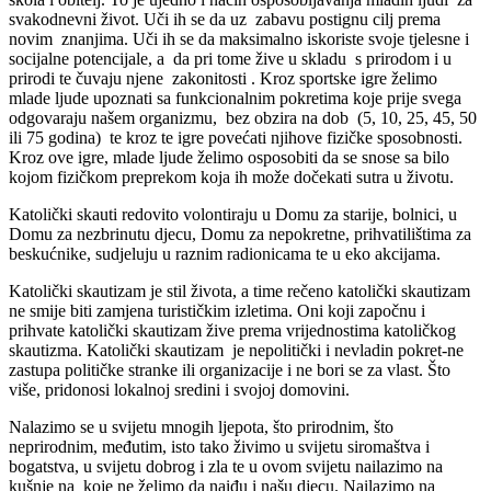
svakodnevni život. Uči ih se da uz zabavu postignu cilj prema
novim znanjima. Uči ih se da maksimalno iskoriste svoje tjelesne i
socijalne potencijale, a da pri tome žive u skladu s prirodom i u
prirodi te čuvaju njene zakonitosti . Kroz sportske igre želimo
mlade ljude upoznati sa funkcionalnim pokretima koje prije svega
odgovaraju našem organizmu, bez obzira na dob (5, 10, 25, 45, 50
ili 75 godina) te kroz te igre povećati njihove fizičke sposobnosti.
Kroz ove igre, mlade ljude želimo osposobiti da se snose sa bilo
kojom fizičkom preprekom koja ih može dočekati sutra u životu.
Katolički skauti redovito volontiraju u Domu za starije, bolnici, u
Domu za nezbrinutu djecu, Domu za nepokretne, prihvatilištima za
beskućnike, sudjeluju u raznim radionicama te u eko akcijama.
Katolički skautizam je stil života, a time rečeno katolički skautizam
ne smije biti zamjena turističkim izletima. Oni koji započnu i
prihvate katolički skautizam žive prema vrijednostima katoličkog
skautizma. Katolički skautizam je nepolitički i nevladin pokret-ne
zastupa političke stranke ili organizacije i ne bori se za vlast. Što
više, pridonosi lokalnoj sredini i svojoj domovini.
Nalazimo se u svijetu mnogih ljepota, što prirodnim, što
neprirodnim, međutim, isto tako živimo u svijetu siromaštva i
bogatstva, u svijetu dobrog i zla te u ovom svijetu nailazimo na
kušnje na koje ne želimo da naiđu i našu djecu. Nailazimo na