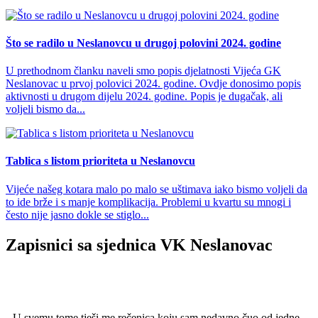
Što se radilo u Neslanovcu u drugoj polovini 2024. godine
U prethodnom članku naveli smo popis djelatnosti Vijeća GK
Neslanovac u prvoj polovici 2024. godine. Ovdje donosimo popis
aktivnosti u drugom dijelu 2024. godine. Popis je dugačak, ali
voljeli bismo da...
Tablica s listom prioriteta u Neslanovcu
Vijeće našeg kotara malo po malo se uštimava iako bismo voljeli da
to ide brže i s manje komplikacija. Problemi u kvartu su mnogi i
često nije jasno dokle se stiglo...
Zapisnici sa sjednica VK Neslanovac
U svemu tome tješi me rečenica koju sam nedavno čuo od jedne