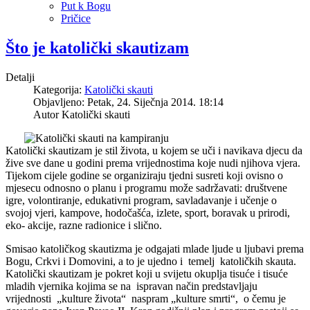
Put k Bogu
Pričice
Što je katolički skautizam
Detalji
Kategorija:
Katolički skauti
Objavljeno: Petak, 24. Siječnja 2014. 18:14
Autor
Katolički skauti
Katolički skautizam je stil života, u kojem se uči i navikava djecu da
žive sve dane u godini prema vrijednostima koje nudi njihova vjera.
Tijekom cijele godine se organiziraju tjedni susreti koji ovisno o
mjesecu odnosno o planu i programu može sadržavati: društvene
igre, volontiranje, edukativni program, savladavanje i učenje o
svojoj vjeri, kampove, hodočašća, izlete, sport, boravak u prirodi,
eko- akcije, razne radionice i slično.
Smisao katoličkog skautizma je odgajati mlade ljude u ljubavi prema
Bogu, Crkvi i Domovini, a to je ujedno i temelj katoličkih skauta.
Katolički skautizam je pokret koji u svijetu okuplja tisuće i tisuće
mladih vjernika kojima se na ispravan način predstavljaju
vrijednosti „kulture života“ naspram „kulture smrti“, o čemu je