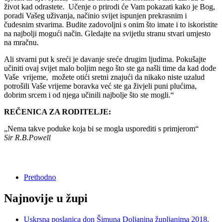
život kad odrastete. Učenje o prirodi će Vam pokazati kako je Bog,
poradi Vašeg uživanja, načinio svijet ispunjen prekrasnim i
čudesnim stvarima. Budite zadovoljni s onim što imate i to iskoristite
na najbolji mogući način. Gledajte na svijetlu stranu stvari umjesto
na mračnu.
Ali stvarni put k sreći je davanje sreće drugim ljudima. Pokušajte
učiniti ovaj svijet malo boljim nego što ste ga našli time da kad dođe
Vaše vrijeme, možete otići sretni znajući da nikako niste uzalud
potrošili Vaše vrijeme boravka već ste ga živjeli puni plućima,
dobrim srcem i od njega učinili najbolje što ste mogli.“
REČENICA ZA RODITELJE:
„Nema takve poduke koja bi se mogla usporediti s primjerom“
Sir R.B.Powell
Prethodno
Najnovije u župi
Uskrsna poslanica don Šimuna Doljanina župljanima 2018.