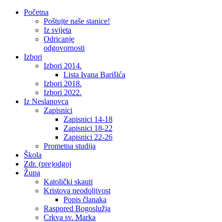
Početna
Poštujte naše stanice!
Iz svijeta
Odricanje
odgovornosti
Izbori
Izbori 2014.
Lista Ivana Barišića
Izbori 2018.
Izbori 2022.
Iz Neslanovca
Zapisnici
Zapisnici 14-18
Zapisnici 18-22
Zapisnici 22-26
Prometna studija
Škola
Zdr. (pre)odgoj
Župa
Katolički skauti
Kristova neodoljivost
Popis članaka
Raspored Bogoslužja
Crkva sv. Marka