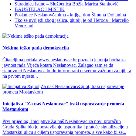
Suradnica Istine – Službenica Božja Marica Stanković
BAUŠTELAC I MISTIK
Poslanice Neslanovčanima - knjiga don Šimuna Doljanina
Tko se uvrijedi zbog jaslica, gluplji je od Heroda - Marcello
Veneziani
Nekima teško pada demokracija
Čitateljima portala www.neslanovac.hr poznata je moja borba za
javnost rada Vijeća kotara Neslanovac. Zalagao sam se da
stanovnici Neslanovca budu informirani o svemu važnom za njih, a
na prvom mjestu...
Inicijativa "Za naš Neslanovac" traži usporavanje prometa
Mostarskom
Prvi prijedlog Inicijative Za naš Neslanovac za novi proračun
Grada Splita bio je postavljanje uspornika i prateće signalizacije u
Mostarsku ulicu s ciljem usporavanja prometa, a sve kako bi se...