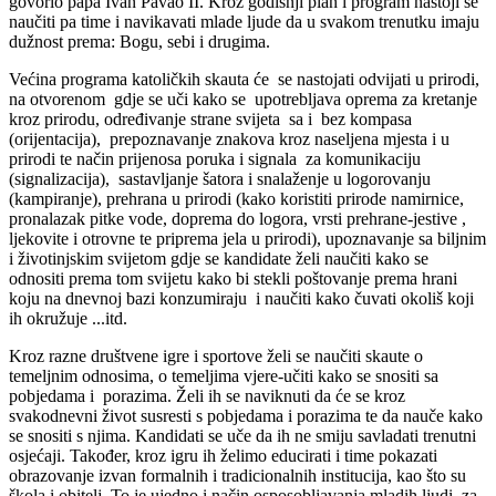
govorio papa Ivan Pavao II. Kroz godišnji plan i program nastoji se
naučiti pa time i navikavati mlade ljude da u svakom trenutku imaju
dužnost prema: Bogu, sebi i drugima.
Većina programa katoličkih skauta će se nastojati odvijati u prirodi,
na otvorenom gdje se uči kako se upotrebljava oprema za kretanje
kroz prirodu, određivanje strane svijeta sa i bez kompasa
(orijentacija), prepoznavanje znakova kroz naseljena mjesta i u
prirodi te način prijenosa poruka i signala za komunikaciju
(signalizacija), sastavljanje šatora i snalaženje u logorovanju
(kampiranje), prehrana u prirodi (kako koristiti prirode namirnice,
pronalazak pitke vode, doprema do logora, vrsti prehrane-jestive ,
ljekovite i otrovne te priprema jela u prirodi), upoznavanje sa biljnim
i životinjskim svijetom gdje se kandidate želi naučiti kako se
odnositi prema tom svijetu kako bi stekli poštovanje prema hrani
koju na dnevnoj bazi konzumiraju i naučiti kako čuvati okoliš koji
ih okružuje ...itd.
Kroz razne društvene igre i sportove želi se naučiti skaute o
temeljnim odnosima, o temeljima vjere-učiti kako se snositi sa
pobjedama i porazima. Želi ih se naviknuti da će se kroz
svakodnevni život susresti s pobjedama i porazima te da nauče kako
se snositi s njima. Kandidati se uče da ih ne smiju savladati trenutni
osjećaji. Također, kroz igru ih želimo educirati i time pokazati
obrazovanje izvan formalnih i tradicionalnih institucija, kao što su
škola i obitelj. To je ujedno i način osposobljavanja mladih ljudi za