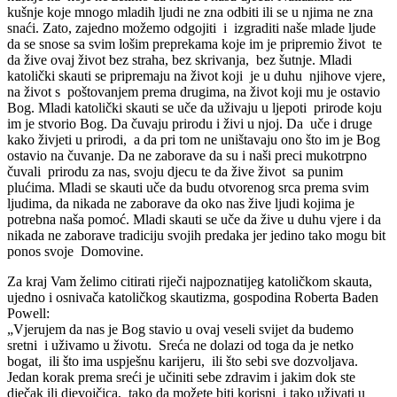
kušnje koje mnogo mladih ljudi ne zna odbiti ili se u njima ne zna
snaći. Zato, zajedno možemo odgojiti i izgraditi naše mlade ljude
da se snose sa svim lošim preprekama koje im je pripremio život te
da žive ovaj život bez straha, bez skrivanja, bez šutnje. Mladi
katolički skauti se pripremaju na život koji je u duhu njihove vjere,
na život s poštovanjem prema drugima, na život koji mu je ostavio
Bog. Mladi katolički skauti se uče da uživaju u ljepoti prirode koju
im je stvorio Bog. Da čuvaju prirodu i živi u njoj. Da uče i druge
kako živjeti u prirodi, a da pri tom ne uništavaju ono što im je Bog
ostavio na čuvanje. Da ne zaborave da su i naši preci mukotrpno
čuvali prirodu za nas, svoju djecu te da žive život sa punim
plućima. Mladi se skauti uče da budu otvorenog srca prema svim
ljudima, da nikada ne zaborave da oko nas žive ljudi kojima je
potrebna naša pomoć. Mladi skauti se uče da žive u duhu vjere i da
nikada ne zaborave tradiciju svojih predaka jer jedino tako mogu bit
ponos svoje Domovine.
Za kraj Vam želimo citirati riječi najpoznatijeg katoličkom skauta,
ujedno i osnivača katoličkog skautizma, gospodina Roberta Baden
Powell:
„Vjerujem da nas je Bog stavio u ovaj veseli svijet da budemo
sretni i uživamo u životu. Sreća ne dolazi od toga da je netko
bogat, ili što ima uspješnu karijeru, ili što sebi sve dozvoljava.
Jedan korak prema sreći je učiniti sebe zdravim i jakim dok ste
dječak ili djevojčica, tako da možete biti korisni i tako uživati u