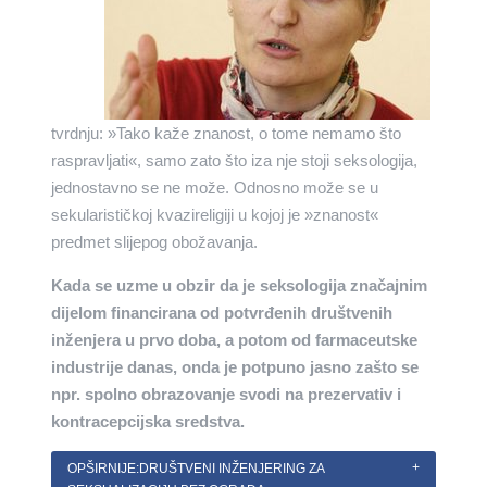
tvrdnju: »Tako kaže znanost, o tome nemamo što
raspravljati«, samo zato što iza nje stoji seksologija,
jednostavno se ne može. Odnosno može se u
sekularističkoj kvazireligiji u kojoj je »znanost«
predmet slijepog obožavanja.
Kada se uzme u obzir da je seksologija značajnim
dijelom financirana od potvrđenih društvenih
inženjera u prvo doba, a potom od farmaceutske
industrije danas, onda je potpuno jasno zašto se
npr. spolno obrazovanje svodi na prezervativ i
kontracepcijska sredstva.
OPŠIRNIJE:DRUŠTVENI INŽENJERING ZA