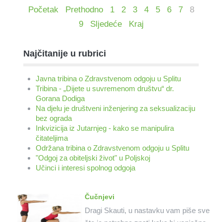
Početak
Prethodno
1
2
3
4
5
6
7
8
9
Sljedeće
Kraj
Najčitanije u rubrici
Javna tribina o Zdravstvenom odgoju u Splitu
Tribina - „Dijete u suvremenom društvu“ dr.
Gorana Dodiga
Na djelu je društveni inženjering za seksualizaciju
bez ograda
Inkvizicija iz Jutarnjeg - kako se manipulira
čitateljima
Održana tribina o Zdravstvenom odgoju u Splitu
"Odgoj za obiteljski život" u Poljskoj
Učinci i interesi spolnog odgoja
Čučnjevi
Dragi Skauti, u nastavku vam piše sve