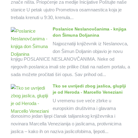
znače ništa. Priopćenje za medije Inicijative Poštujte naše
stanice U petak ujutro Prometova osamnaestica koja je
trebala krenuti u 9:30, krenula...
Poslanice Neslanovčanima - knjiga
don Šimuna Doljanina
Najpoznatiji književnik iz Neslanovca,
don Šimun Doljanin objavio je novu
knjigu POSLANICE NESLANOVČANIMA. Neke od
njegovih poslanica imali ste prilike čitati na našem portalu, a
sada možete pročitati širi opus. Sav prihod od...
Tko se uvrijedi zbog jaslica, gluplji
je od Heroda - Marcello Veneziani
U vremenu sve veće zbrke u
europskim društvima i glavama
donosimo jedan lijepi članak talijanskog književnika i
novinara Marcella Venezianija o jaslicama, protivnicima
jaslica – kako ih on naziva jaslicofobima, ljepoti...