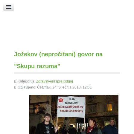
Raspored Bogoslužja
Crkva sv. Marka
Put k Bogu
Pričice
Jožekov (nepročitani) govor na
"Skupu razuma"
Kategorija:
Zdravstveni (pre)odgoj
Objavljeno: Četvrtak, 24. Siječnja 2013. 12:51