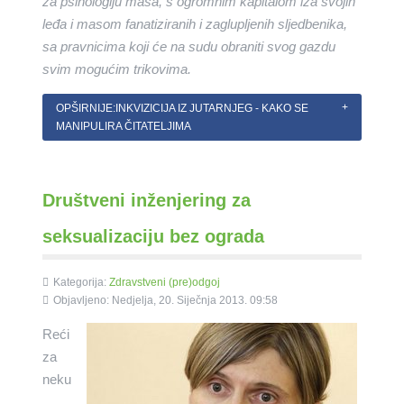
za psihologiju masa, s ogromnim kapitalom iza svojih
leđa i masom fanatiziranih i zaglupljenih sljedbenika,
sa pravnicima koji će na sudu obraniti svog gazdu
svim mogućim trikovima.
OPŠIRNIJE:INKVIZICIJA IZ JUTARNJEG - KAKO SE
MANIPULIRA ČITATELJIMA
Društveni inženjering za
seksualizaciju bez ograda
Kategorija:
Zdravstveni (pre)odgoj
Objavljeno: Nedjelja, 20. Siječnja 2013. 09:58
Reći
za
neku