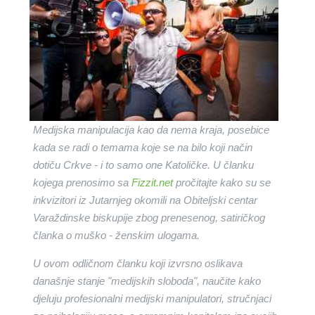
Medijska manipulacija kao da nema kraja, posebice
kada se radi o temama koje se na bilo koji način
dotiču Crkve - i to samo one Katoličke. U članku
kojega prenosimo sa
Fizzit.net
pročitajte kako su se
inkvizitori iz Jutarnjeg okomili na Obiteljski centar
Varaždinske biskupije zbog prenesenog, satiričkog
članka o muško - ženskim ulogama.
U ovom odličnom članku koji izvrsno oslikava
današnje stanje "medijskih sloboda", naučite kako
djeluju profesionalni medijski manipulatori, stručnjaci