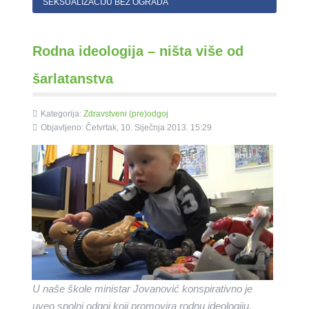
SEKSUALIZACIJU BEZ OGRADA
Rodna ideologija – ništa više od
šarlatanstva
Kategorija:
Zdravstveni (pre)odgoj
Objavljeno: Četvrtak, 10. Siječnja 2013. 15:29
U naše škole ministar Jovanović konspirativno
je
uveo spolni odgoj koji promovira rodnu ideologiju.