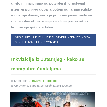
dijelom financirana od potvrđenih društvenih
inženjera u prvo doba, a potom od farmaceutske
industrije danas, onda je potpuno jasno zašto se
npr. spolno obrazovanje svodi na prezervativ i
kontracepcijska sredstva.
OPŠIRNIJE:NA DJELU JE DRUŠTVENI INŽENJERING ZA
SEKSUALIZACIJU BEZ OGRADA
Inkvizicija iz Jutarnjeg - kako se
manipulira čitateljima
Kategorija:
Zdravstveni (pre)odgoj
Objavljeno: Subota, 19. Siječnja 2013. 08:38