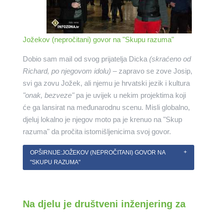
Jožekov (nepročitani) govor na "Skupu razuma"
Dobio sam mail od svog prijatelja Dicka
(skraćeno od
Richard, po njegovom idolu)
– zapravo se zove Josip,
svi ga zovu Jožek, ali njemu je hrvatski jezik i kultura
"onak, bezveze"
pa je uvijek u nekim projektima koji
će ga lansirat na međunarodnu scenu. Misli globalno,
djeluj lokalno je njegov moto pa je krenuo na "Skup
razuma" da pročita istomišljenicima svoj govor.
OPŠIRNIJE:JOŽEKOV (NEPROČITANI) GOVOR NA
"SKUPU RAZUMA"
Na djelu je društveni inženjering za