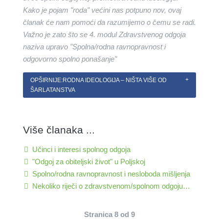
Kako je pojam "roda" većini nas potpuno nov, ovaj
članak će nam pomoći da razumijemo o čemu se radi.
Važno je zato što se 4. modul Zdravstvenog odgoja
naziva upravo "Spolna/rodna ravnopravnost i
odgovorno spolno ponašanje"
OPŠIRNIJE:RODNA IDEOLOGIJA – NIŠTA VIŠE OD
ŠARLATANSTVA
Više članaka ...
Učinci i interesi spolnog odgoja
"Odgoj za obiteljski život" u Poljskoj
Spolno/rodna ravnopravnost i nesloboda mišljenja
Nekoliko riječi o zdravstvenom/spolnom odgoju…
Stranica 8 od 9