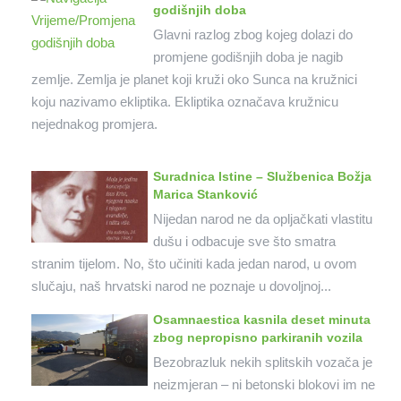
godišnjih doba
Glavni razlog zbog kojeg dolazi do
promjene godišnjih doba je nagib
zemlje. Zemlja je planet koji kruži oko Sunca na kružnici
koju nazivamo ekliptika. Ekliptika označava kružnicu
nejednakog promjera.
Suradnica Istine – Službenica Božja
Marica Stanković
Nijedan narod ne da opljačkati vlastitu
dušu i odbacuje sve što smatra
stranim tijelom. No, što učiniti kada jedan narod, u ovom
slučaju, naš hrvatski narod ne poznaje u dovoljnoj...
Osamnaestica kasnila deset minuta
zbog nepropisno parkiranih vozila
Bezobrazluk nekih splitskih vozača je
neizmjeran – ni betonski blokovi im ne