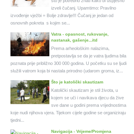
što je potrebno znati kako bi uspješno
izveli čučanj. Upamtimo: Pravilno
izvođenje vježbi = Bolje zdravlje!!! Čučanj je jedan od
osnovnih pokreta s kojim se...
Vatra - opasnost, rukovanje,
nastanak, gašenje...itd
Prema arheološkim nalazima,
pretpostavlja se da je vatra ljudima bila
poznata prije približno 300 000 godina. U početku su se ljudi
služili vatrom koja bi nastala prirodno (udarom groma, iz...
Što je katolički skautizam
Katolički skautizam je stil života, u
kojem se uči i navikava djecu da žive
sve dane u godini prema vrijednostima
koje nudi njihova vjera. Tijekom cijele godine se organiziraju
tjedni...
Navigacija - Vrijeme/Promjena