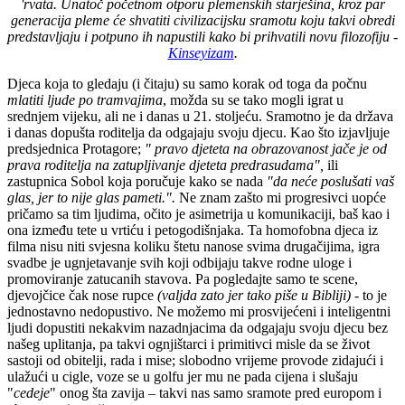
'rvata. Unatoč početnom otporu plemenskih starješina, kroz par
generacija pleme će shvatiti civilizacijsku sramotu koju takvi obredi
predstavljaju i potpuno ih napustili kako bi prihvatili novu filozofiju -
Kinseyizam
.
Djeca koja to gledaju (i čitaju) su samo korak od toga da počnu
mlatiti ljude po tramvajima
, možda su se tako mogli igrat u
srednjem vijeku, ali ne i danas u 21. stoljeću. Sramotno je da država
i danas dopušta roditelja da odgajaju svoju djecu. Kao što izjavljuje
predsjednica Protagore;
" pravo djeteta na obrazovanost jače je od
prava roditelja na zatupljivanje djeteta predrasudama",
ili
zastupnica Sobol koja poručuje kako se nada
"da neće poslušati vaš
glas, jer to nije glas pameti.".
Ne znam zašto mi progresivci uopće
pričamo sa tim ljudima, očito je asimetrija u komunikaciji, baš kao i
ona između tete u vrtiću i petogodišnjaka.
Ta homofobna djeca iz
filma nisu niti svjesna koliku štetu nanose svima drugačijima, igra
svadbe je ugnjetavanje svih koji odbijaju takve rodne uloge i
promoviranje zatucanih stavova. Pa pogledajte samo te scene,
djevojčice čak nose rupce
(valjda zato jer tako piše u Bibliji)
- to je
jednostavno nedopustivo. Ne možemo mi prosvijećeni i inteligentni
ljudi dopustiti nekakvim nazadnjacima da odgajaju svoju djecu bez
našeg uplitanja, pa takvi ognjištarci i primitivci misle da se život
sastoji od obitelji, rada i mise; slobodno vrijeme provode zidajući i
ulažući u cigle, voze se u golfu jer mu ne pada cijena i slušaju
"
cedeje
" onog šta zavija – takvi nas samo sramote pred europom i