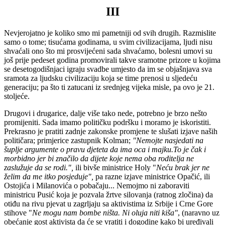
III
Nevjerojatno je koliko smo mi pametniji od svih drugih. Razmislite
samo o tome; tisućama godinama, u svim civilizacijama, ljudi nisu
shvaćali ono što mi prosvijećeni sada shvaćamo, bolesni umovi su
još prije pedeset godina promovirali takve sramotne prizore u kojima
se desetogodišnjaci igraju svadbe umjesto da im se objašnjava sva
sramota za ljudsku civilizaciju koja se time prenosi u sljedeću
generaciju; pa što ti zatucani iz srednjeg vijeka misle, pa ovo je 21.
stoljeće.
Drugovi i drugarice, dalje više tako nede, potrebno je brzo nešto
promijeniti. Sada imamo političku podršku i moramo je iskoristiti.
Prekrasno je pratiti zadnje zakonske promjene te slušati izjave naših
političara; primjerice zastupnik Kolman;
"Nemojte nasjedati na
šuplje argumente o pravu djeteta da ima oca i majku.To je čak i
morbidno jer bi značilo da dijete koje nema oba roditelja ne
zaslužuje da se rodi.",
ili bivše ministrice Holy "
Neću brak jer ne
želim da me itko posjeduje",
pa razne izjave ministrice Opačić, ili
Ostojića i Milanovića o pobačaju... Nemojmo ni zaboraviti
ministricu Pusić koja je pozvala žrtve silovanja (ratnog zločina) da
otiđu na rivu pjevat u zagrljaju sa aktivistima iz Srbije i Crne Gore
stihove "
Ne mogu nam bombe ništa. Ni oluja niti kiša"
, (naravno uz
obećanje gost aktivista da će se vratiti i dogodine kako bi uređivali