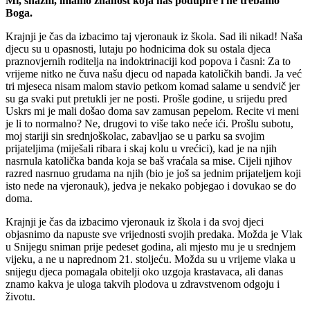
Mi, snažni, imamo znanost koja nas podupire i ne trebamo
Boga.
Krajnji je čas da izbacimo taj vjeronauk iz škola. Sad ili nikad! Naša
djecu su u opasnosti, lutaju po hodnicima dok su ostala djeca
praznovjernih roditelja na indoktrinaciji kod popova i časni: Za to
vrijeme nitko ne čuva našu djecu od napada katoličkih bandi. Ja već
tri mjeseca nisam malom stavio petkom komad salame u sendvič jer
su ga svaki put pretukli jer ne posti. Prošle godine, u srijedu pred
Uskrs mi je mali došao doma sav zamusan pepelom. Recite vi meni
je li to normalno? Ne, drugovi to više tako neće ići. Prošlu subotu,
moj stariji sin srednjoškolac, zabavljao se u parku sa svojim
prijateljima (miješali ribara i skaj kolu u vrećici), kad je na njih
nasrnula katolička banda koja se baš vraćala sa mise. Cijeli njihov
razred nasrnuo grudama na njih (bio je još sa jednim prijateljem koji
isto nede na vjeronauk), jedva je nekako pobjegao i dovukao se do
doma.
Krajnji je čas da izbacimo vjeronauk iz škola i da svoj djeci
objasnimo da napuste sve vrijednosti svojih predaka. Možda je Vlak
u Snijegu sniman prije pedeset godina, ali mjesto mu je u srednjem
vijeku, a ne u naprednom 21. stoljeću. Možda su u vrijeme vlaka u
snijegu djeca pomagala obitelji oko uzgoja krastavaca, ali danas
znamo kakva je uloga takvih plodova u zdravstvenom odgoju i
životu.