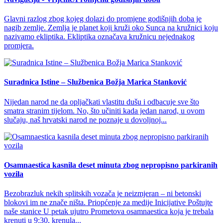
Glavni razlog zbog kojeg dolazi do promjene godišnjih doba je
nagib zemlje. Zemlja je planet koji kruži oko Sunca na kružnici koju
nazivamo ekliptika. Ekliptika označava kružnicu nejednakog
promjera.
Suradnica Istine – Službenica Božja Marica Stanković
Nijedan narod ne da opljačkati vlastitu dušu i odbacuje sve što
smatra stranim tijelom. No, što učiniti kada jedan narod, u ovom
slučaju, naš hrvatski narod ne poznaje u dovoljnoj...
Osamnaestica kasnila deset minuta zbog nepropisno parkiranih
vozila
Bezobrazluk nekih splitskih vozača je neizmjeran – ni betonski
blokovi im ne znače ništa. Priopćenje za medije Inicijative Poštujte
naše stanice U petak ujutro Prometova osamnaestica koja je trebala
krenuti u 9:30, krenula...