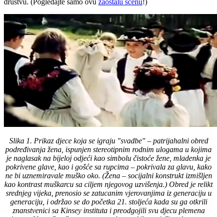
društvu. (Pogledajte samo ovu
zaostalu scenu
!)
Slika 1. Prikaz djece koja se igraju "svadbe" – patrijahalni obred
podređivanja žena, ispunjen stereotipnim rodnim ulogama u kojima
je naglasak na bijeloj odjeći kao simbolu čistoće žene, mladenka je
pokrivene glave, kao i gošće sa rupcima – pokrivala za glavu, kako
ne bi uznemiravale muško oko. (Žena – socijalni konstrukt izmišljen
kao kontrast muškarcu sa ciljem njegovog uzvišenja.) Obred je relikt
srednjeg vijeka, prenosio se zatucanim vjerovanjima iz generaciju u
generaciju, i održao se do početka 21. stoljeća kada su ga otkrili
znanstvenici sa Kinsey instituta i preodgojili svu djecu plemena