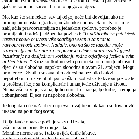
ekofeminizam ili ženske studije ona je rodila i ostala prat zmazane
gaće nekom muškarcu i brinut o njegovoj djeci.
No, kao što sam rekao, sav taj odgoj neće biti dovoljan ako ne
promijenimo ostalo gradivo, udžbenike i popis lektire. Kao što je
zaključila pravobraniteljica za jednakost spolove, potrebno je
promijeniti i sadržaj udžbenika povijesti;
"U udžbenike za peti i šesti
razred trebalo bi uvesti više sadržaja vezanih za pitanja
ravnopravnosti spolova. Nadalje, ono na što se također može
izravno utjecati bez obzira na povijesno determiniran sadržaj jest
inzistiranje na dosljednom korištenju rodno osjetljivog jezika u svim
udžbenicima. "
Kroz kurikulum svih predmeta potrebno je objasniti
djeci da su slobodna, napokon slobodna u ovom 21. stoljeću. Mogu
primjerice uživati u seksualnim odnosima bez bilo ikakvih
nepotrebnih društvenih ili psiholoških posljedica kakve su postojale
u prošlosti i koje su komplicirale i umanjivale uživanje u životu.
Nema više krivnje, srama, ljubomore, frustracija, tjeskobe, licemjerja
i zbunjenosti. Djeca su napokon slobodna.
Jednog dana će naša djeca opjevati ovaj trenutak kada se Jovanović
ukazao na političkoj sceni;
Dvijetisućetrinaeste počinje seks u Hrvata,
više nitko ne brine tko mu je tata.
Moralne norme su se i tako uvijek činile labave,
zašto si ne dopustiti malo slobodne zabave!