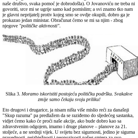
naše društvo, svaka pomoć je dobrodošla). O Jovanoviću ne treba ni
govoriti, srce mi se ugrije samo kad pomislim; a svi znamo tko nam
je glavni neprijatelj protiv kojeg smo se ovdje okupili, dobro ga je
prokazao jedan ministar. Obračunat ćemo se mi sa njim - zbog
njegove
"političke aktivnosti".
Slika 3.
Moramo iskoristiti postojeću političku podršku. Svakakve
zmije samo čekaju svoju priliku!
Eto drugovi i drugarice, ja nisam ništa više mislio reći za današnji
"Skup razuma" pa predlažem da se raziđemo do sljedećeg sastanka,
vidjet ćemo kako će proći naše akcije, ako bude dobro kao sa
zdravstvenim odgojem, imamo i druge planove – planove za 21.
stoljeće, a ne srednji vijek. U svijetu bez sigurnosti, jedino je sigurna
pravednosti, neizbježnosti i neopozivosti našeg smjera za ovo