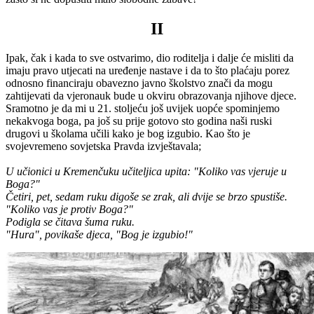
II
Ipak, čak i kada to sve ostvarimo, dio roditelja i dalje će misliti da
imaju pravo utjecati na uređenje nastave i da to što plaćaju porez
odnosno financiraju obavezno javno školstvo znači da mogu
zahtijevati da vjeronauk bude u okviru obrazovanja njihove djece.
Sramotno je da mi u 21. stoljeću još uvijek uopće spominjemo
nekakvoga boga, pa još su prije gotovo sto godina naši ruski
drugovi u školama učili kako je bog izgubio
. Kao što je
svojevremeno sovjetska Pravda izvještavala;
U učionici u Kremenčuku učiteljica upita: "Koliko vas vjeruje u
Boga?"
Četiri, pet, sedam ruku digoše se zrak, ali dvije se brzo spustiše.
"Koliko vas je protiv Boga?"
Podigla se čitava šuma ruku.
"Hura", povikaše djeca, "Bog je izgubio!"