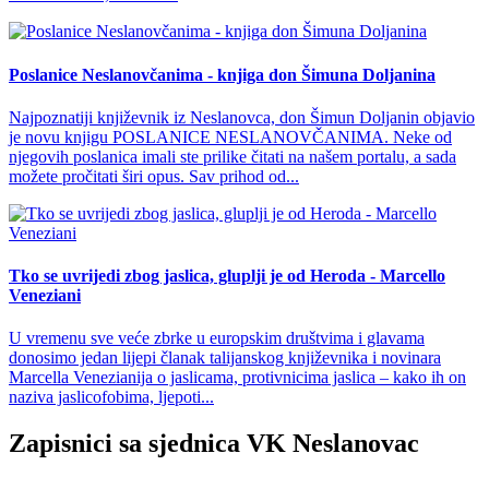
Poslanice Neslanovčanima - knjiga don Šimuna Doljanina
Najpoznatiji književnik iz Neslanovca, don Šimun Doljanin objavio
je novu knjigu POSLANICE NESLANOVČANIMA. Neke od
njegovih poslanica imali ste prilike čitati na našem portalu, a sada
možete pročitati širi opus. Sav prihod od...
Tko se uvrijedi zbog jaslica, gluplji je od Heroda - Marcello
Veneziani
U vremenu sve veće zbrke u europskim društvima i glavama
donosimo jedan lijepi članak talijanskog književnika i novinara
Marcella Venezianija o jaslicama, protivnicima jaslica – kako ih on
naziva jaslicofobima, ljepoti...
Zapisnici sa sjednica VK Neslanovac