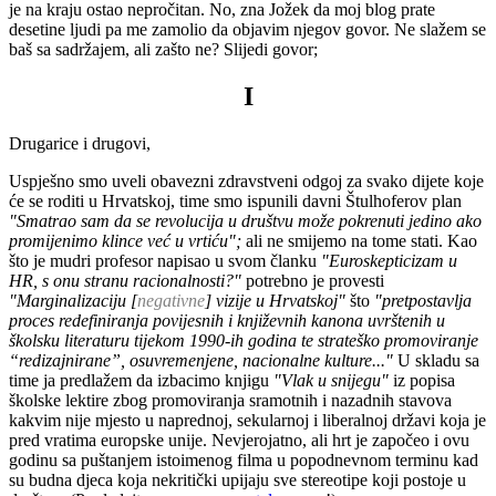
je na kraju ostao nepročitan. No, zna Jožek da moj blog prate
desetine ljudi pa me zamolio da objavim njegov govor. Ne slažem se
baš sa sadržajem, ali zašto ne? Slijedi govor;
I
Drugarice i drugovi,
Uspješno smo uveli obavezni zdravstveni odgoj za svako dijete koje
će se roditi u Hrvatskoj, time smo ispunili davni Štulhoferov plan
"Smatrao sam da se revolucija u društvu može pokrenuti jedino ako
promijenimo klince već u vrtiću";
ali ne smijemo na tome stati. Kao
što je mudri profesor napisao u svom članku
"Euroskepticizam u
HR, s onu stranu racionalnosti?"
potrebno je provesti
"Marginalizaciju [
negativne
] vizije u Hrvatskoj"
što
"pretpostavlja
proces redefiniranja povijesnih i književnih kanona uvrštenih u
školsku literaturu tijekom 1990-ih godina te strateško promoviranje
“redizajnirane”, osuvremenjene, nacionalne kulture..."
U skladu sa
time ja predlažem da izbacimo knjigu
"Vlak u snijegu"
iz popisa
školske lektire zbog promoviranja sramotnih i nazadnih stavova
kakvim nije mjesto u naprednoj, sekularnoj i liberalnoj državi koja je
pred vratima europske unije. Nevjerojatno, ali hrt je započeo i ovu
godinu sa puštanjem istoimenog filma u popodnevnom terminu kad
su budna djeca koja nekritički upijaju sve stereotipe koji postoje u