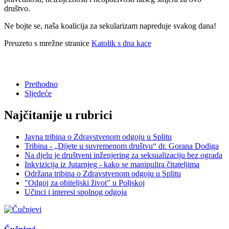
društvo.
Ne bojte se, naša koalicija za sekularizam napreduje svakog dana!
Preuzeto s mrežne stranice
Katolik s dna kace
Prethodno
Sljedeće
Najčitanije u rubrici
Javna tribina o Zdravstvenom odgoju u Splitu
Tribina - „Dijete u suvremenom društvu“ dr. Gorana Dodiga
Na djelu je društveni inženjering za seksualizaciju bez ograda
Inkvizicija iz Jutarnjeg - kako se manipulira čitateljima
Održana tribina o Zdravstvenom odgoju u Splitu
"Odgoj za obiteljski život" u Poljskoj
Učinci i interesi spolnog odgoja