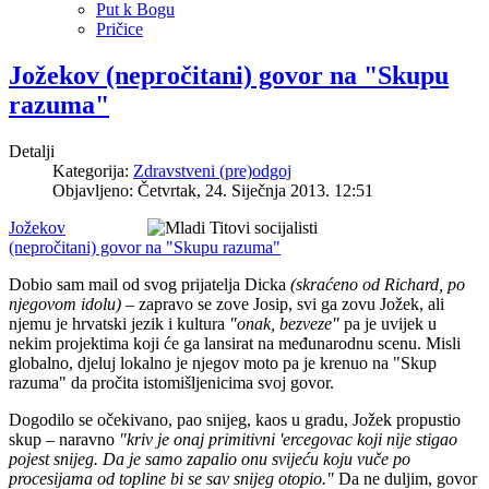
Put k Bogu
Pričice
Jožekov (nepročitani) govor na "Skupu
razuma"
Detalji
Kategorija:
Zdravstveni (pre)odgoj
Objavljeno: Četvrtak, 24. Siječnja 2013. 12:51
Jožekov
(nepročitani) govor na "Skupu razuma"
Dobio sam mail od svog prijatelja Dicka
(skraćeno od Richard, po
njegovom idolu)
– zapravo se zove Josip, svi ga zovu Jožek, ali
njemu je hrvatski jezik i kultura
"onak, bezveze"
pa je uvijek u
nekim projektima koji će ga lansirat na međunarodnu scenu. Misli
globalno, djeluj lokalno je njegov moto pa je krenuo na "Skup
razuma" da pročita istomišljenicima svoj govor.
Dogodilo se očekivano, pao snijeg, kaos u gradu, Jožek propustio
skup – naravno
"kriv je onaj primitivni 'ercegovac koji nije stigao
pojest snijeg. Da je samo zapalio onu svijeću koju vuče po
procesijama od topline bi se sav snijeg otopio."
Da ne duljim, govor