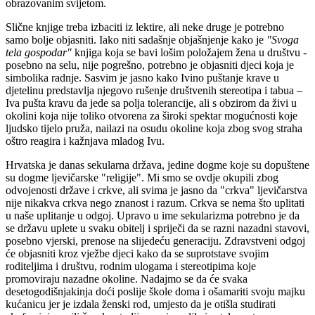
obrazovanim svijetom.
Slične knjige treba izbaciti iz lektire, ali neke druge je potrebno
samo bolje objasniti. Iako niti sadašnje objašnjenje kako je
"Svoga
tela gospodar"
knjiga koja se bavi lošim položajem žena u društvu -
posebno na selu, nije pogrešno, potrebno je objasniti djeci koja je
simbolika radnje. Sasvim je jasno kako Ivino puštanje krave u
djetelinu predstavlja njegovo rušenje društvenih stereotipa i tabua –
Iva pušta kravu da jede sa polja tolerancije, ali s obzirom da živi u
okolini koja nije toliko otvorena za široki spektar mogućnosti koje
ljudsko tijelo pruža, nailazi na osudu okoline koja zbog svog straha
oštro reagira i kažnjava mladog Ivu.
Hrvatska je danas sekularna država, jedine dogme koje su dopuštene
su dogme ljevičarske "religije". Mi smo se ovdje okupili zbog
odvojenosti države i crkve, ali svima je jasno da "crkva" ljevičarstva
nije nikakva crkva nego znanost i razum. Crkva se nema što uplitati
u naše uplitanje u odgoj. Upravo u ime sekularizma potrebno je da
se državu uplete u svaku obitelj i spriječi da se razni nazadni stavovi,
posebno vjerski, prenose na slijedeću generaciju. Zdravstveni odgoj
će objasniti kroz vježbe djeci kako da se suprotstave svojim
roditeljima i društvu, rodnim ulogama i stereotipima koje
promoviraju nazadne okoline. Nadajmo se da će svaka
desetogodišnjakinja doći poslije škole doma i ošamariti svoju majku
kućanicu jer je izdala ženski rod, umjesto da je otišla studirati