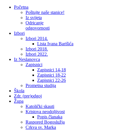
Početna
Poštujte naše stanice!
Iz svijeta
Odricanje
odgovornosti
Izbori
Izbori 2014.
Lista Ivana Barišića
Izbori 2018.
Izbori 2022.
Iz Neslanovca
Zapisnici
Zapisnici 14-18
Zapisnici 18-22
Zapisnici 22-26
Prometna studija
Škola
Zdr. (pre)odgoj
Župa
Katolički skauti
Kristova neodoljivost
Popis članaka
Raspored Bogoslužja
Crkva sv. Marka