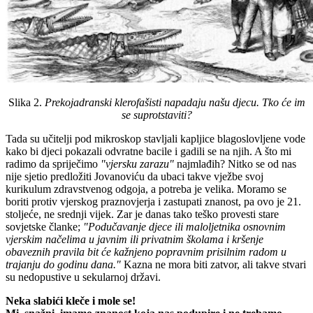
Slika 2.
Prekojadranski klerofašisti napadaju našu djecu. Tko će im
se suprotstaviti?
Tada su učitelji
pod mikroskop stavljali kapljice blagoslovljene vode
kako bi djeci pokazali odvratne bacile i gadili se na njih. A što mi
radimo da spriječimo
"vjersku zarazu"
najmlađih? Nitko se od nas
nije sjetio predložiti Jovanoviću da ubaci takve vježbe svoj
kurikulum zdravstvenog odgoja, a potreba je velika. Moramo se
boriti protiv vjerskog praznovjerja i zastupati znanost, pa ovo je 21.
stoljeće, ne srednji vijek. Zar je danas tako teško provesti stare
sovjetske članke;
"Podučavanje djece ili maloljetnika osnovnim
vjerskim načelima u javnim ili privatnim školama i kršenje
obaveznih pravila bit će kažnjeno popravnim prisilnim radom u
trajanju do godinu dana."
Kazna ne mora biti zatvor, ali takve stvari
su nedopustive u sekularnoj državi.
Neka slabići kleče i mole se!