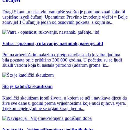
Čučnjevi
Dragi Skauti, u nastavku vam piše sve što je potrebno znati kako bi
uspješno izveli čučanj. Upamtimo: Pravilno izvođenje vježbi = Bolje
zdravlje!!! Čučanj je jedan od osnovnih pokreta s kojim se...
Vatra - opasnost, rukovanje, nastanak, gašenje...itd
Prema arheološkim nalazima, pretpostavlja se da je vatra ljudima
bila poznata prije približno 300 000 godina. U početku su se ljudi
služili vatrom koja bi nastala prirodno (udarom groma, iz...
Što je katolički skautizam
Katolički skautizam je stil života, u kojem se uči i navikava djecu da
žive sve dane u godini prema vrijednostima koje nudi njihova vjera.
Tijekom cijele godine se organiziraju tjedni...
Navigacija - Vrijeme/Promjena godišnjih doba