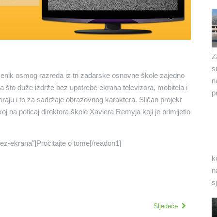
Z
s
učenik osmog razreda iz tri zadarske osnovne škole zajedno
n
ana što duže izdrže bez upotrebe ekrana televizora, mobitela i
p
ju i to za sadržaje obrazovnog karaktera. Sličan projekt
j na poticaj direktora škole Xaviera Remyja koji je primijetio
ez-ekrana"]Pročitajte o tome[/readon1]
k
n
s
Sljedeće