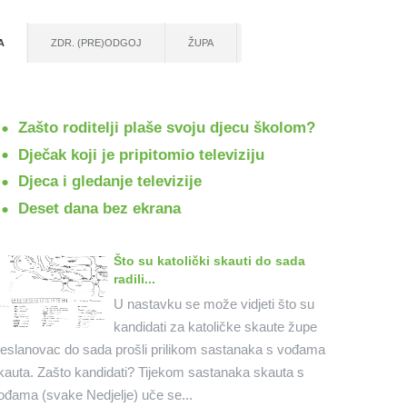
A
ZDR. (PRE)ODGOJ
ŽUPA
Zašto roditelji plaše svoju djecu školom?
Dječak koji je pripitomio televiziju
Djeca i gledanje televizije
Deset dana bez ekrana
Što su katolički skauti do sada
radili...
U nastavku se može vidjeti što su
kandidati za katoličke skaute župe
eslanovac do sada prošli prilikom sastanaka s vođama
kauta. Zašto kandidati? Tijekom sastanaka skauta s
ođama (svake Nedjelje) uče se...