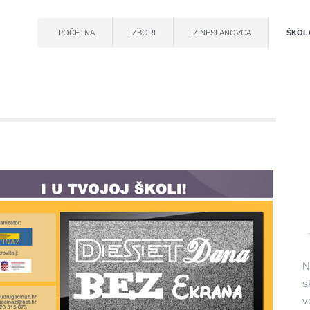
POČETNA
IZBORI
IZ NESLANOVCA
ŠKOL
N
s
v