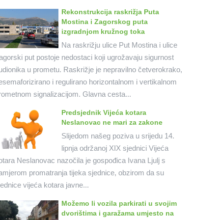
Rekonstrukcija raskrižja Puta
Mostina i Zagorskog puta
izgradnjom kružnog toka
Na raskrižju ulice Put Mostina i ulice
agorski put postoje nedostaci koji ugrožavaju sigurnost
udionika u prometu. Raskrižje je nepravilno četverokrako,
esemaforizirano i regulirano horizontalnom i vertikalnom
rometnom signalizacijom. Glavna cesta...
Predsjednik Vijeća kotara
Neslanovac ne mari za zakone
Slijedom našeg poziva u srijedu 14.
lipnja održanoj XIX sjednici Vijeća
otara Neslanovac nazočila je gospođica Ivana Ljulj s
amjerom promatranja tijeka sjednice, obzirom da su
jednice vijeća kotara javne...
Možemo li vozila parkirati u svojim
dvorištima i garažama umjesto na