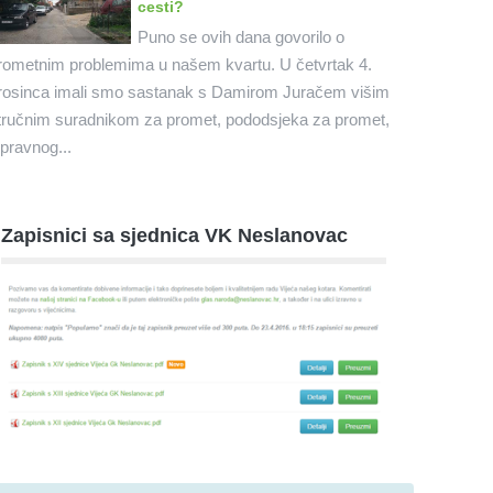
cesti?
Puno se ovih dana govorilo o
rometnim problemima u našem kvartu. U četvrtak 4.
rosinca imali smo sastanak s Damirom Juračem višim
tručnim suradnikom za promet, pododsjeka za promet,
pravnog...
Zapisnici sa sjednica VK Neslanovac