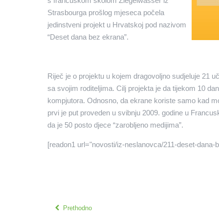
s francuskom školom Ziegelwasser iz
Strasbourga prošlog mjeseca počela
jedinstveni projekt u Hrvatskoj pod nazivom
“Deset dana bez ekrana”.
Riječ je o projektu u kojem dragovoljno sudjeluje 21 
sa svojim roditeljima. Cilj projekta je da tijekom 10 d
kompjutora. Odnosno, da ekrane koriste samo kad mora
prvi je put proveden u svibnju 2009. godine u Francusko
da je 50 posto djece “zarobljeno medijima”.
[readon1 url="novosti/iz-neslanovca/211-deset-dana-b
Prethodno