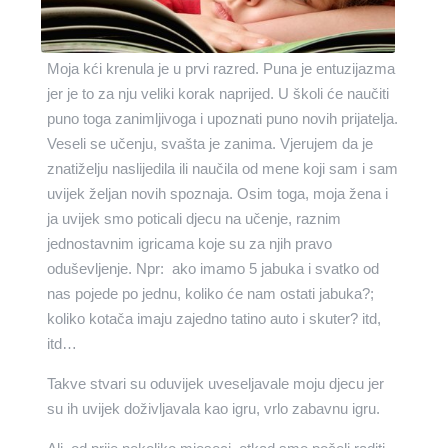
Moja kći krenula je u prvi razred. Puna je entuzijazma
jer je to za nju veliki korak naprijed. U školi će naučiti
puno toga zanimljivoga i upoznati puno novih prijatelja.
Veseli se učenju, svašta je zanima. Vjerujem da je
znatiželju naslijedila ili naučila od mene koji sam i sam
uvijek željan novih spoznaja. Osim toga, moja žena i
ja uvijek smo poticali djecu na učenje, raznim
jednostavnim igricama koje su za njih pravo
oduševljenje. Npr: ako imamo 5 jabuka i svatko od
nas pojede po jednu, koliko će nam ostati jabuka?;
koliko kotača imaju zajedno tatino auto i skuter? itd,
itd…
Takve stvari su oduvijek uveseljavale moju djecu jer
su ih uvijek doživljavala kao igru, vrlo zabavnu igru.