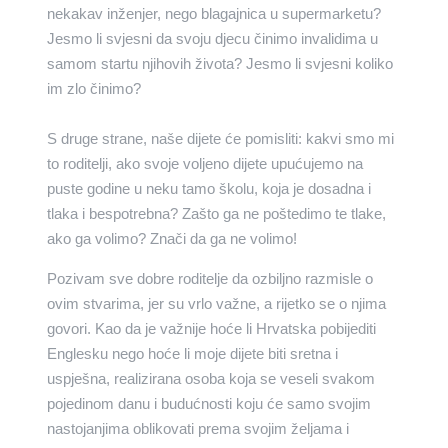
nekakav inženjer, nego blagajnica u supermarketu?
Jesmo li svjesni da svoju djecu činimo invalidima u
samom startu njihovih života? Jesmo li svjesni koliko
im zlo činimo?
S druge strane, naše dijete će pomisliti: kakvi smo mi
to roditelji, ako svoje voljeno dijete upućujemo na
puste godine u neku tamo školu, koja je dosadna i
tlaka i bespotrebna? Zašto ga ne poštedimo te tlake,
ako ga volimo? Znači da ga ne volimo!
Pozivam sve dobre roditelje da ozbiljno razmisle o
ovim stvarima, jer su vrlo važne, a rijetko se o njima
govori. Kao da je važnije hoće li Hrvatska pobijediti
Englesku nego hoće li moje dijete biti sretna i
uspješna, realizirana osoba koja se veseli svakom
pojedinom danu i budućnosti koju će samo svojim
nastojanjima oblikovati prema svojim željama i