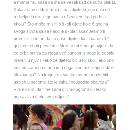
a mama mu kaže da šta se veseli kad će sutra plakat.
Kakav stav o školi može imati dijete koje je čulo od
roditelja da mu je gotovo s uživanjem kad pođe u
školu? Što može misliti o školi dijete koje 6 godina
svoga života sluša kako je škola tlaka? Jesmo li
promislili o tome da će naše dijete idućih barem 12
godina trebati provesti u školi, a mi smo ga uvjerili da
će to bit patnja za njega već puno prije nego je trebalo
krenuti u nju? I kako će djetetu biti u toj školi, ako ono
već od samoga starta ima negativno mišljenje o školi i
školovanju? Na kraju krajeva, kakav mu može biti
uspjeh u nečemu što je tlaka i neugodna obaveza?
Vidimo li mi da time sami činimo ogromnu i teško
popravljivu štetu svojoj djeci?