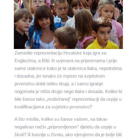
Zamislite reprezentaciju Hrvatske koja igra sa
Englezima, a Bilić ih uvjerava na pripremama i prije
same utakmice kako je ta utakmica tlaka, nepotrebna
i dosadna, jer ionako će mjesto na svjetskom
prvenstvu dobit netko drugi, a i samo igranje
nogometa je ništa drugo nego tlaka i dosada. Kolike bi
bile šanse tako „motiviranoj“ reprezentaciji da uspije u
kvalifikacijama za svjetsko prvenstvo?
A što mislite, kolike su šanse vašem, na takav
negativan način „pripremljenom“ djetetu da uspije u
školi? Ili kasnije u životu, ako vjerujemo da je bolje biti