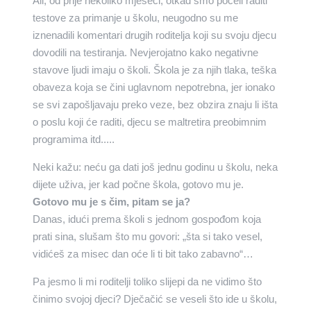
Ali, od prije nekoliko mjeseci, otkad smo počeli raditi
testove za primanje u školu, neugodno su me
iznenadili komentari drugih roditelja koji su svoju djecu
dovodili na testiranja. Nevjerojatno kako negativne
stavove ljudi imaju o školi. Škola je za njih tlaka, teška
obaveza koja se čini uglavnom nepotrebna, jer ionako
se svi zapošljavaju preko veze, bez obzira znaju li išta
o poslu koji će raditi, djecu se maltretira preobimnim
programima itd.....
Neki kažu: neću ga dati još jednu godinu u školu, neka
dijete uživa, jer kad počne škola, gotovo mu je.
Gotovo mu je s čim, pitam se ja?
Danas, idući prema školi s jednom gospođom koja
prati sina, slušam što mu govori: „šta si tako vesel,
vidićeš za misec dan oće li ti bit tako zabavno“…
Pa jesmo li mi roditelji toliko slijepi da ne vidimo što
činimo svojoj djeci? Dječačić se veseli što ide u školu,