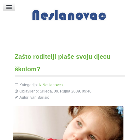
Raspored Bogoslužja
Crkva sv. Marka
Put k Bogu
Pričice
Zašto roditelji plaše svoju djecu
školom?
Kategorija:
Iz Neslanovca
Objavljeno: Srijeda, 09. Rujna 2009. 09:40
Autor
Ivan Barišić