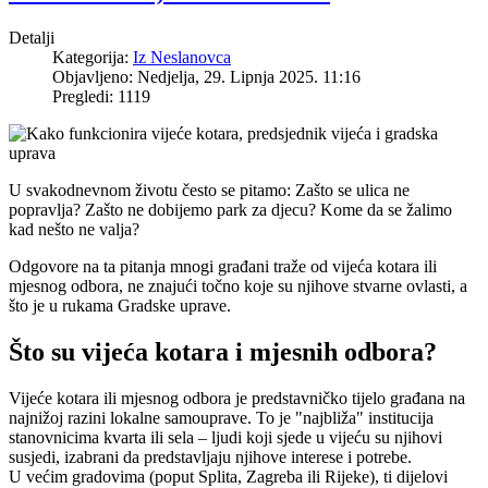
Detalji
Kategorija:
Iz Neslanovca
Objavljeno: Nedjelja, 29. Lipnja 2025. 11:16
Pregledi: 1119
U svakodnevnom životu često se pitamo: Zašto se ulica ne
popravlja? Zašto ne dobijemo park za djecu? Kome da se žalimo
kad nešto ne valja?
Odgovore na ta pitanja mnogi građani traže od vijeća kotara ili
mjesnog odbora, ne znajući točno koje su njihove stvarne ovlasti, a
što je u rukama Gradske uprave.
Što su vijeća kotara i mjesnih odbora?
Vijeće kotara ili mjesnog odbora je predstavničko tijelo građana na
najnižoj razini lokalne samouprave. To je "najbliža" institucija
stanovnicima kvarta ili sela – ljudi koji sjede u vijeću su njihovi
susjedi, izabrani da predstavljaju njihove interese i potrebe.
U većim gradovima (poput Splita, Zagreba ili Rijeke), ti dijelovi