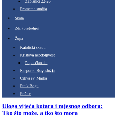
Zapisnici 22-26
Prometna studija
Škola
Zdr. (pre)odgoj
Župa
Katolički skauti
Kristova neodoljivost
Popis članaka
Raspored Bogoslužja
Crkva sv. Marka
Put k Bogu
Pričice
Uloga vijeća kotara i mjesnog odbora:
Tko što može, a tko što mora