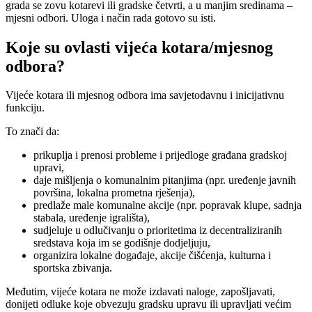
grada se zovu kotarevi ili gradske četvrti, a u manjim sredinama –
mjesni odbori. Uloga i način rada gotovo su isti.
Koje su ovlasti vijeća kotara/mjesnog
odbora?
Vijeće kotara ili mjesnog odbora ima savjetodavnu i inicijativnu
funkciju.
To znači da:
prikuplja i prenosi probleme i prijedloge građana gradskoj
upravi,
daje mišljenja o komunalnim pitanjima (npr. uređenje javnih
površina, lokalna prometna rješenja),
predlaže male komunalne akcije (npr. popravak klupe, sadnja
stabala, uređenje igrališta),
sudjeluje u odlučivanju o prioritetima iz decentraliziranih
sredstava koja im se godišnje dodjeljuju,
organizira lokalne događaje, akcije čišćenja, kulturna i
sportska zbivanja.
Međutim, vijeće kotara ne može izdavati naloge, zapošljavati,
donijeti odluke koje obvezuju gradsku upravu ili upravljati većim