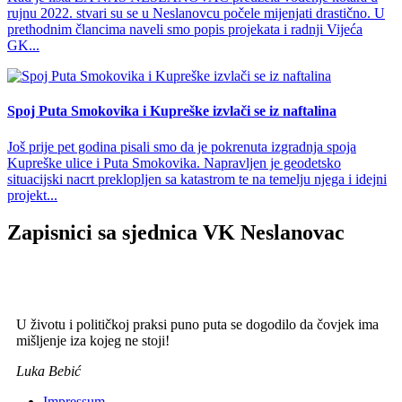
rujnu 2022. stvari su se u Neslanovcu počele mijenjati drastično. U
prethodnim člancima naveli smo popis projekata i radnji Vijeća
GK...
Spoj Puta Smokovika i Kupreške izvlači se iz naftalina
Još prije pet godina pisali smo da je pokrenuta izgradnja spoja
Kupreške ulice i Puta Smokovika. Napravljen je geodetsko
situacijski nacrt preklopljen sa katastrom te na temelju njega i idejni
projekt...
Zapisnici sa sjednica VK Neslanovac
U životu i političkoj praksi puno puta se dogodilo da čovjek ima
mišljenje iza kojeg ne stoji!
Luka Bebić
Impressum