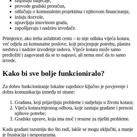
raspisuju natječaje,
provode gradski proračun,
odlučuju o komunalnim projektima i njihovom financiranju,
izdaju dozvole,
upravljaju imovinom grada,
zapošljavaju i nadziru izvođače.
Primjerice, ako treba asfaltirati cestu – to nije odluka vijeća kotara,
već odjela za komunalne poslove, koji procjenjuje potrebu, planira
sredstva i nadzire izvođenje radova. Vijeće kotara može samo
predložiti i zagovarati da se to napravi, ali nema moć da to samo
izvede.
Kako bi sve bolje funkcioniralo?
Za dobro funkcioniranje lokalne zajednice ključno je povjerenje i
dobra komunikacija između tri strane:
Građana, koji prijavljuju probleme i sudjeluju u životu kotara;
Vijeća kotara/mjesnog odbora, koje zastupa građane i prenosi
njihove potrebe;
Gradske uprave, koja ima moć i resurse za riješiti probleme.
Kada građani razumiju tko što radi, lakše se mogu uključiti, a manje
je frustracija i nesporazuma.