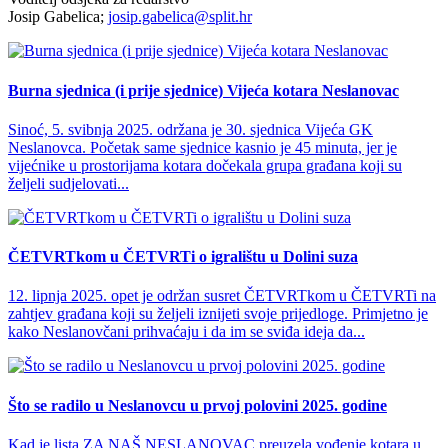
Josip Gabelica;
josip.gabelica@split.hr
Burna sjednica (i prije sjednice) Vijeća kotara Neslanovac
Sinoć, 5. svibnja 2025. održana je 30. sjednica Vijeća GK
Neslanovca. Početak same sjednice kasnio je 45 minuta, jer je
vijećnike u prostorijama kotara dočekala grupa građana koji su
željeli sudjelovati...
ČETVRTkom u ČETVRTi o igralištu u Dolini suza
12. lipnja 2025. opet je održan susret ČETVRTkom u ČETVRTi na
zahtjev građana koji su željeli iznijeti svoje prijedloge. Primjetno je
kako Neslanovčani prihvaćaju i da im se sviđa ideja da...
Što se radilo u Neslanovcu u prvoj polovini 2025. godine
Kad je lista ZA NAŠ NESLANOVAC preuzela vođenje kotara u