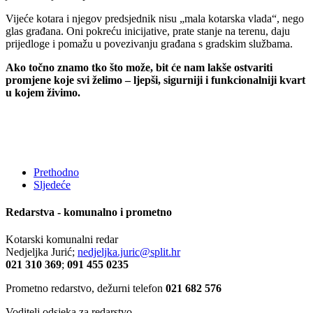
Vijeće kotara i njegov predsjednik nisu „mala kotarska vlada“, nego
glas građana. Oni pokreću inicijative, prate stanje na terenu, daju
prijedloge i pomažu u povezivanju građana s gradskim službama.
Ako točno znamo tko što može, bit će nam lakše ostvariti
promjene koje svi želimo – ljepši, sigurniji i funkcionalniji kvart
u kojem živimo.
Prethodno
Sljedeće
Redarstva - komunalno i prometno
Kotarski komunalni redar
Nedjeljka Jurić;
nedjeljka.juric@split.hr
021 310 369
;
091 455 0235
Prometno redarstvo, dežurni telefon
021 682 576
Voditelj odsjeka za redarstvo