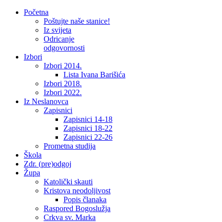
Početna
Poštujte naše stanice!
Iz svijeta
Odricanje
odgovornosti
Izbori
Izbori 2014.
Lista Ivana Barišića
Izbori 2018.
Izbori 2022.
Iz Neslanovca
Zapisnici
Zapisnici 14-18
Zapisnici 18-22
Zapisnici 22-26
Prometna studija
Škola
Zdr. (pre)odgoj
Župa
Katolički skauti
Kristova neodoljivost
Popis članaka
Raspored Bogoslužja
Crkva sv. Marka