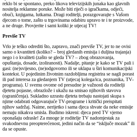
reklo bi se spontano, preko likova televizijskih junaka kao glavnih
nositelja reklamne poruke. Može biti riječi o igračkama, odjeći,
obući, knjigama, lutkama. Dragi roditelji, porazgovarajte s Vašom
djecom o tome, zašto u trgovinama odabiru upravo te i te proizvode,
a ne druge. Provjerite i sami koliki je utjecaj TV!
Previše TV
Vrlo je teško odrediti što, zapravo, znači previše TV, jer to ne ovisi
samo o kvantiteti (koliko? – broj gledanih emisija i duljina trajanja)
nego i o kvaliteti (zašto se gleda TV? – zbog obrazovanja,
opuštanja, dosade, izoliranosti). Nadalje, pitanje je kako se TV pali i
gasi: (ne)svijesno, (ne)odgovorno ili se uklapa u širi komunikacijski
kontekst. U pojedinim životnim razdobljima registrira se nagli porast
ili pad interesa za gledanjem TV (utjecaj kolega/ica, poznanika, TV-
programa). U svemu ovome od presudne je važnosti da roditelji
djetetu pojasne, obrazlože i ukažu na smisao njihovih stavova
(ograničenja). Sukladno uzrastu djeteta trebaju nastojati skupa s
njime odabrati odgovarajuće TV-programe i kritički preispitati
njihov sadržaj. Naime, nerijetko i sama djeca shvate da neke emisije
nemaju nikakva smisla. Budimo iskreni: djeca pred TV vjerno
oponašaju odrasle! Za mnoge je roditelje TV nadomjestak za
svakodnevnu preopterećenost, jedini način da se “isključe mozak” ili
da se opuste.