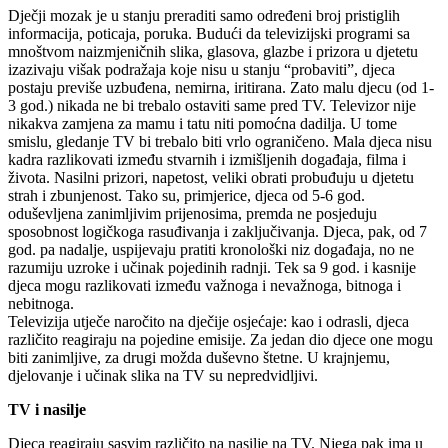
Dječji mozak je u stanju preraditi samo određeni broj pristiglih
informacija, poticaja, poruka. Budući da televizijski programi sa
mnoštvom naizmjeničnih slika, glasova, glazbe i prizora u djetetu
izazivaju višak podražaja koje nisu u stanju “probaviti”, djeca
postaju previše uzbuđena, nemirna, iritirana. Zato malu djecu (od 1-
3 god.) nikada ne bi trebalo ostaviti same pred TV. Televizor nije
nikakva zamjena za mamu i tatu niti pomoćna dadilja. U tome
smislu, gledanje TV bi trebalo biti vrlo ograničeno. Mala djeca nisu
kadra razlikovati između stvarnih i izmišljenih događaja, filma i
života. Nasilni prizori, napetost, veliki obrati probuđuju u djetetu
strah i zbunjenost. Tako su, primjerice, djeca od 5-6 god.
oduševljena zanimljivim prijenosima, premda ne posjeduju
sposobnost logičkoga rasuđivanja i zaključivanja. Djeca, pak, od 7
god. pa nadalje, uspijevaju pratiti kronološki niz događaja, no ne
razumiju uzroke i učinak pojedinih radnji. Tek sa 9 god. i kasnije
djeca mogu razlikovati između važnoga i nevažnoga, bitnoga i
nebitnoga.
Televizija utječe naročito na dječije osjećaje: kao i odrasli, djeca
različito reagiraju na pojedine emisije. Za jedan dio djece one mogu
biti zanimljive, za drugi možda duševno štetne. U krajnjemu,
djelovanje i učinak slika na TV su nepredvidljivi.
TV i nasilje
Djeca reagiraju sasvim različito na nasilje na TV. Njega pak ima u