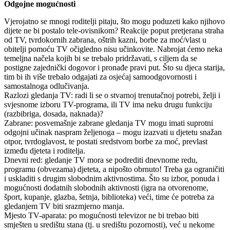
Odgojne mogućnosti
Vjerojatno se mnogi roditelji pitaju, što mogu poduzeti kako njihovo
dijete ne bi postalo tele-ovisnikom? Reakcije poput pretjerana straha
od TV, tvrdokornih zabrana, oštrih kazni, borbe za moć/vlast u
obitelji pomoću TV očigledno nisu učinkovite. Nabrojat ćemo neka
temeljna načela kojih bi se trebalo pridržavati, s ciljem da se
postigne zajednički dogovor i pronađe pravi put. Što su djeca starija,
tim bi ih više trebalo odgajati za osjećaj samoodgovornosti i
samostalnoga odlučivanja.
Razlozi gledanja TV: radi li se o stvarnoj trenutačnoj potrebi, želji i
svjesnome izboru TV-programa, ili TV ima neku drugu funkciju
(razbibriga, dosada, naknada)?
Zabrane: posvemašnje zabrane gledanja TV mogu imati suprotni
odgojni učinak naspram željenoga – mogu izazvati u djetetu snažan
otpor, tvrdoglavost, te postati sredstvom borbe za moć, prevlast
između djeteta i roditelja.
Dnevni red: gledanje TV mora se podrediti dnevnome redu,
programu (obvezama) djeteta, a nipošto obrnuto! Treba ga ograničiti
i uskladiti s drugim slobodnim aktivnostima. Što su izbor, ponuda i
mogućnosti dodatnih slobodnih aktivnosti (igra na otvorenome,
šport, kupanje, glazba, šetnja, biblioteka) veći, time će potreba za
gledanjem TV biti srazmjerno manja.
Mjesto TV-aparata: po mogućnosti televizor ne bi trebao biti
smješten u središtu stana (tj. u središtu pozornosti), već u nekome