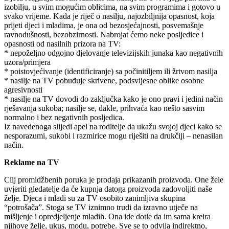
izobilju, u svim mogućim oblicima, na svim programima i gotovo u
svako vrijeme. Kada je riječ o nasilju, najozbiljnija opasnost, koja
prijeti djeci i mladima, je ona od bezosjećajnosti, posvemašnje
ravnodušnosti, bezobzirnosti. Nabrojat ćemo neke posljedice i
opasnosti od nasilnih prizora na TV:
* nepoželjno odgojno djelovanje televizijskih junaka kao negativnih
uzora/primjera
* poistovjećivanje (identificiranje) sa počinitiljem ili žrtvom nasilja
* nasilje na TV pobuđuje skrivene, podsvijesne oblike osobne
agresivnosti
* nasilje na TV dovodi do zaključka kako je ono pravi i jedini način
rješavanja sukoba; nasilje se, dakle, prihvaća kao nešto sasvim
normalno i bez negativnih posljedica.
Iz navedenoga slijedi apel na roditelje da ukažu svojoj djeci kako se
nesporazumi, sukobi i razmirice mogu riješiti na drukčiji – nenasilan
način.
Reklame na TV
Cilj promidžbenih poruka je prodaja prikazanih proizvoda. One žele
uvjeriti gledatelje da će kupnja datoga proizvoda zadovoljiti naše
želje. Djeca i mladi su za TV osobito zanimljiva skupina
“potrošača”. Stoga se TV iznimno trudi da izravno utječe na
mišljenje i opredjeljenje mladih. Ona ide dotle da im sama kreira
njihove želje, ukus, modu, potrebe. Sve se to odvija indirektno,