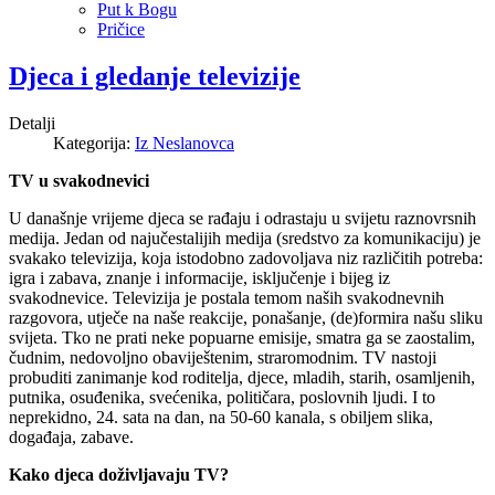
Put k Bogu
Pričice
Djeca i gledanje televizije
Detalji
Kategorija:
Iz Neslanovca
TV u svakodnevici
U današnje vrijeme djeca se rađaju i odrastaju u svijetu raznovrsnih
medija. Jedan od najučestalijih medija (sredstvo za komunikaciju) je
svakako televizija, koja istodobno zadovoljava niz različitih potreba:
igra i zabava, znanje i informacije, isključenje i bijeg iz
svakodnevice. Televizija je postala temom naših svakodnevnih
razgovora, utječe na naše reakcije, ponašanje, (de)formira našu sliku
svijeta. Tko ne prati neke popuarne emisije, smatra ga se zaostalim,
čudnim, nedovoljno obaviještenim, straromodnim. TV nastoji
probuditi zanimanje kod roditelja, djece, mladih, starih, osamljenih,
putnika, osuđenika, svećenika, političara, poslovnih ljudi. I to
neprekidno, 24. sata na dan, na 50-60 kanala, s obiljem slika,
događaja, zabave.
Kako djeca doživljavaju TV?