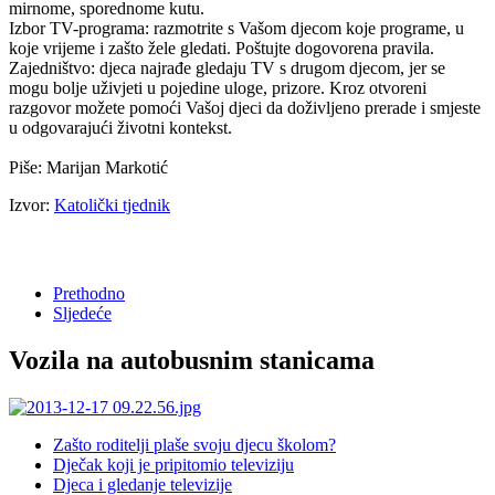
mirnome, sporednome kutu.
Izbor TV-programa: razmotrite s Vašom djecom koje programe, u
koje vrijeme i zašto žele gledati. Poštujte dogovorena pravila.
Zajedništvo: djeca najrađe gledaju TV s drugom djecom, jer se
mogu bolje uživjeti u pojedine uloge, prizore. Kroz otvoreni
razgovor možete pomoći Vašoj djeci da doživljeno prerade i smjeste
u odgovarajući životni kontekst.
Piše: Marijan Markotić
Izvor:
Katolički tjednik
Prethodno
Sljedeće
Vozila na autobusnim stanicama
Zašto roditelji plaše svoju djecu školom?
Dječak koji je pripitomio televiziju
Djeca i gledanje televizije