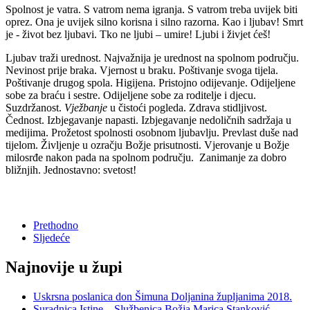
Spolnost je vatra. S vatrom nema igranja. S vatrom treba uvijek biti
oprez. Ona je uvijek silno korisna i silno razorna. Kao i ljubav! Smrt
je - život bez ljubavi. Tko ne ljubi – umire! Ljubi i živjet ćeš!
Ljubav traži urednost. Najvažnija je urednost na spolnom području.
Nevinost prije braka. Vjernost u braku. Poštivanje svoga tijela.
Poštivanje drugog spola. Higijena. Pristojno odijevanje. Odijeljene
sobe za braću i sestre. Odijeljene sobe za roditelje i djecu.
Suzdržanost.
Vježbanje
u čistoći pogleda. Zdrava stidljivost.
Čednost. Izbjegavanje napasti. Izbjegavanje nedoličnih sadržaja u
medijima. Prožetost spolnosti osobnom ljubavlju. Prevlast duše nad
tijelom. Življenje u ozračju Božje prisutnosti. Vjerovanje u Božje
milosrđe nakon pada na spolnom području. Zanimanje za dobro
bližnjih. Jednostavno: svetost!
Prethodno
Sljedeće
Najnovije u župi
Uskrsna poslanica don Šimuna Doljanina župljanima 2018.
Suradnica Istine – Službenica Božja Marica Stanković