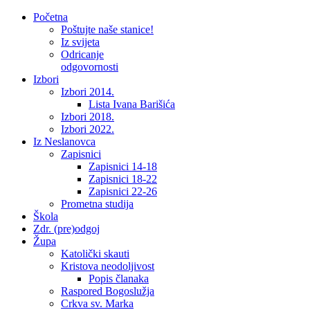
Početna
Poštujte naše stanice!
Iz svijeta
Odricanje
odgovornosti
Izbori
Izbori 2014.
Lista Ivana Barišića
Izbori 2018.
Izbori 2022.
Iz Neslanovca
Zapisnici
Zapisnici 14-18
Zapisnici 18-22
Zapisnici 22-26
Prometna studija
Škola
Zdr. (pre)odgoj
Župa
Katolički skauti
Kristova neodoljivost
Popis članaka
Raspored Bogoslužja
Crkva sv. Marka