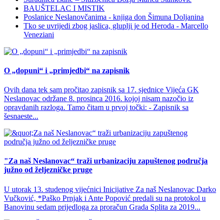
BAUŠTELAC I MISTIK
Poslanice Neslanovčanima - knjiga don Šimuna Doljanina
Tko se uvrijedi zbog jaslica, gluplji je od Heroda - Marcello
Veneziani
O „dopuni“ i „primjedbi“ na zapisnik
Ovih dana tek sam pročitao zapisnik sa 17. sjednice Vijeća GK
Neslanovac održane 8. prosinca 2016. kojoj nisam nazočio iz
opravdanih razloga. Tamo čitam u prvoj točki: - Zapisnik sa
šesnaeste...
"Za naš Neslanovac“ traži urbanizaciju zapuštenog područja
južno od željezničke pruge
U utorak 13. studenog vijećnici Inicijative Za naš Neslanovac Darko
Vučković, *Paško Prnjak i Ante Popović predali su na protokol u
Banovinu sedam prijedloga za proračun Grada Splita za 2019...