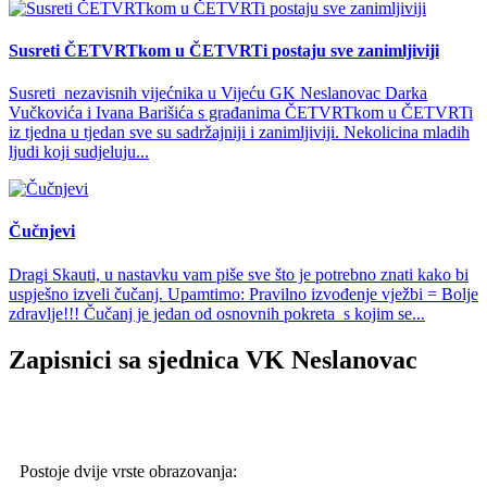
Susreti ČETVRTkom u ČETVRTi postaju sve zanimljiviji
Susreti nezavisnih vijećnika u Vijeću GK Neslanovac Darka
Vučkovića i Ivana Barišića s građanima ČETVRTkom u ČETVRTi
iz tjedna u tjedan sve su sadržajniji i zanimljiviji. Nekolicina mladih
ljudi koji sudjeluju...
Čučnjevi
Dragi Skauti, u nastavku vam piše sve što je potrebno znati kako bi
uspješno izveli čučanj. Upamtimo: Pravilno izvođenje vježbi = Bolje
zdravlje!!! Čučanj je jedan od osnovnih pokreta s kojim se...
Zapisnici sa sjednica VK Neslanovac
Postoje dvije vrste obrazovanja: