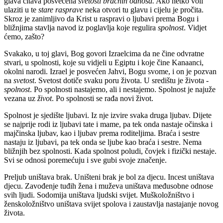
glava čitava posvećena
svetosti bračnih odnosa.
Ako netko voli
ulaziti u te
stare rasprave
neka otvori tu glavu i cijelu je pročita.
Skroz je zanimljivo da Krist u raspravi o ljubavi prema Bogu i
bližnjima stavlja navod iz poglavlja koje regulira
spolnost
. Vidjet
ćemo, zašto?
Svakako, u toj glavi, Bog govori Izraelcima da ne čine odvratne
stvari, u spolnosti, koje su vidjeli u Egiptu i koje čine Kanaanci,
okolni narodi. Izrael je posvećen Jahvi, Bogu svome, i on je pozvan
na
svetost
. Svetost dotiče svaku poru života. U središtu je života -
spolnost
. Po spolnosti nastajemo, ali i nestajemo. Spolnost je najuže
vezana uz
život
. Po spolnosti se rađa novi život.
Spolnost je sjedište ljubavi. Iz nje izvire svaka druga ljubav. Dijete
se najprije rodi iz ljubavi tate i mame, pa tek onda nastaje očinska i
majčinska ljubav, kao i ljubav prema roditeljima. Braća i sestre
nastaju iz ljubavi, pa tek onda se ljube kao braća i sestre. Nema
bližnjih bez spolnosti. Kada spolnost poludi, čovjek i fizički nestaje.
Svi se odnosi poremećuju i sve gubi svoje značenje.
Preljub uništava brak. Uništeni brak je bol za djecu. Incest uništava
djecu. Zavođenje tuđih žena i muževa uništava međusobne odnose
svih ljudi. Sodomija uništava ljudski svijet. Muškoložništvo i
ženskoložništvo uništava svijet spolova i zaustavlja nastajanje novog
života.