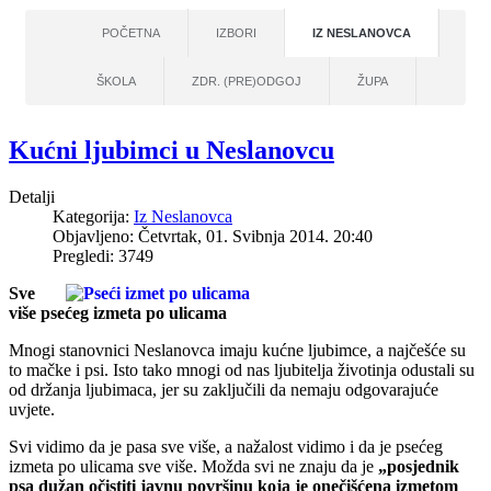
POČETNA
IZBORI
IZ NESLANOVCA
ŠKOLA
ZDR. (PRE)ODGOJ
ŽUPA
Kućni ljubimci u Neslanovcu
Detalji
Kategorija:
Iz Neslanovca
Objavljeno: Četvrtak, 01. Svibnja 2014. 20:40
Pregledi: 3749
Sve
više psećeg izmeta po ulicama
Mnogi stanovnici Neslanovca imaju kućne ljubimce, a najčešće su
to mačke i psi. Isto tako mnogi od nas ljubitelja životinja odustali su
od držanja ljubimaca, jer su zaključili da nemaju odgovarajuće
uvjete.
Svi vidimo da je pasa sve više, a nažalost vidimo i da je psećeg
izmeta po ulicama sve više. Možda svi ne znaju da je
„posjednik
psa dužan očistiti javnu površinu koja je onečišćena izmetom