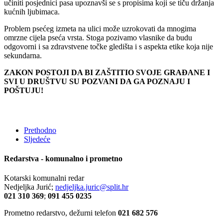
učiniti posjednici pasa upoznavši se s propisima koji se tiču držanja
kućnih ljubimaca.
Problem psećeg izmeta na ulici može uzrokovati da mnogima
omrzne cijela pseća vrsta. Stoga pozivamo vlasnike da budu
odgovorni i sa zdravstvene točke gledišta i s aspekta etike koja nije
sekundarna.
ZAKON POSTOJI DA BI ZAŠTITIO SVOJE GRAĐANE I
SVI U DRUŠTVU SU POZVANI DA GA POZNAJU I
POŠTUJU!
Prethodno
Sljedeće
Redarstva - komunalno i prometno
Kotarski komunalni redar
Nedjeljka Jurić;
nedjeljka.juric@split.hr
021 310 369
;
091 455 0235
Prometno redarstvo, dežurni telefon
021 682 576