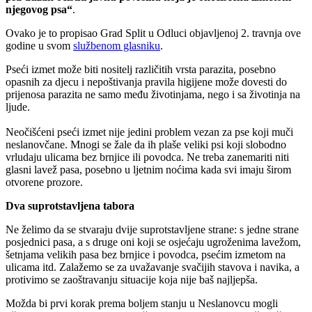
njegovog psa“
.
Ovako je to propisao Grad Split u Odluci objavljenoj 2. travnja ove
godine u svom
službenom glasniku
.
Pseći izmet može biti nositelj različitih vrsta parazita, posebno
opasnih za djecu i nepoštivanja pravila higijene može dovesti do
prijenosa parazita ne samo među životinjama, nego i sa životinja na
ljude.
Neočišćeni pseći izmet nije jedini problem vezan za pse koji muči
neslanovčane. Mnogi se žale da ih plaše veliki psi koji slobodno
vrludaju ulicama bez brnjice ili povodca. Ne treba zanemariti niti
glasni lavež pasa, posebno u ljetnim noćima kada svi imaju širom
otvorene prozore.
Dva suprotstavljena tabora
Ne želimo da se stvaraju dvije suprotstavljene strane: s jedne strane
posjednici pasa, a s druge oni koji se osjećaju ugroženima lavežom,
šetnjama velikih pasa bez brnjice i povodca, psećim izmetom na
ulicama itd. Zalažemo se za uvažavanje svačijih stavova i navika, a
protivimo se zaoštravanju situacije koja nije baš najljepša.
Možda bi prvi korak prema boljem stanju u Neslanovcu mogli