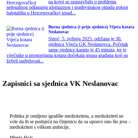
na kojoj se raspravljalo o problemu
nelegalnog odlaganja glomaznog i građevinskog otpada pokraj
balotališta u Hercegovačkoj iznad...
Burna sjednica (i prije sjednice) Vijeća kotara
Neslanovac
Sinoć, 5. svibnja 2025. održana je 30.
sjednica Vijeća GK Neslanovca. Početak
same sjednice kasnio je 45 minuta, jer je
vijećnike u prostorijama kotara dočekala grupa građana koji su
željeli sudjelovati...
Zapisnici sa sjednica VK Neslanovac
Politika je omiljeno igralište mediokriteta, a mediokriteti ne
vole da ih se podsjeća na činjenicu da su upravo ono što jesu –
mediokriteti s viškom ambicije.
Mirela Holy