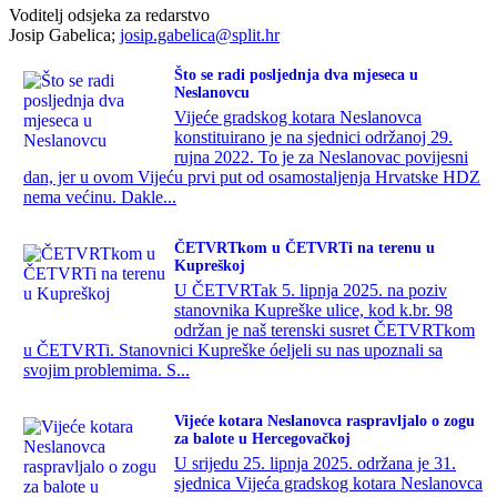
Voditelj odsjeka za redarstvo
Josip Gabelica;
josip.gabelica@split.hr
Što se radi posljednja dva mjeseca u
Neslanovcu
Vijeće gradskog kotara Neslanovca
konstituirano je na sjednici održanoj 29.
rujna 2022. To je za Neslanovac povijesni
dan, jer u ovom Vijeću prvi put od osamostaljenja Hrvatske HDZ
nema većinu. Dakle...
ČETVRTkom u ČETVRTi na terenu u
Kupreškoj
U ČETVRTak 5. lipnja 2025. na poziv
stanovnika Kupreške ulice, kod k.br. 98
održan je naš terenski susret ČETVRTkom
u ČETVRTi. Stanovnici Kupreške óeljeli su nas upoznali sa
svojim problemima. S...
Vijeće kotara Neslanovca raspravljalo o zogu
za balote u Hercegovačkoj
U srijedu 25. lipnja 2025. održana je 31.
sjednica Vijeća gradskog kotara Neslanovca