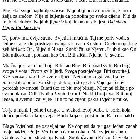
Pogledaj svoje najdublje
porive
. Najdublji poriv u meni nije puka
želja za srećom. Nije ni htijenje da postojim po svaku cijenu. Niti da
mi bude dobro. Najdublji
poriv
koji imam u sebi jest:
Biti sličan
Bogu. Biti kao Bog
.
Taj poriv ima dvije strane. Svjetlu i mračnu. Taj me poriv vodi, s
jedne strane, do poistovjećivanja s Isusom Kristom. Cijelo moje biće
želi biti
kao
On. Slijediti Njega. Suobličiti se Njemu. Ljubiti kao On.
Biti milosrdan i ponizan kao On. Biti sličan Njemu. U svemu.
Mračna je strana: biti bog. Biti kao Bog. Biti iznad svih. Biti bog
svoga života i života svih ljudi. Svega postojećega. Biti stvoritelj.
Sve iznova stvoriti po svom ključu. Nemati nikoga iznad sebe.
Samostalno odlučivati što je dobro, a što je zlo. Mijenjati čitav
poredak stvarnosti. Birati tko će biti moj bližnji. Mjenjati bližnje po
svom ukusu. Odlučivati o životu i smrti. Ne biti broj dva. Biti broj
jedan, u svemu i zauvijek. Biti to po cijenu pakla i vječne muke.
To je u meni. I jedno i drugo. U svakodnevoj borbi. U borbi koja
dotiče početak i kraj svega. Borbi koja se prostire od Raja do pakla.
Blaga Svjetlosti, ne ostavljaj me. Ne dopusti da te ugasi ledani zadah
moje paklene želje. Vodi me na drugu obalu. Na cvijetnu stanu
Galileje. Na put slijeđenja Krista. Suobličavanja Kristu. Čovjeku i