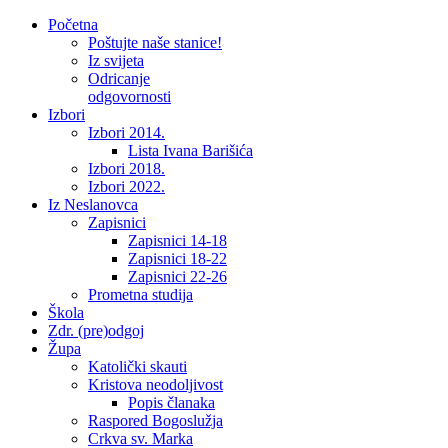
Početna
Poštujte naše stanice!
Iz svijeta
Odricanje
odgovornosti
Izbori
Izbori 2014.
Lista Ivana Barišića
Izbori 2018.
Izbori 2022.
Iz Neslanovca
Zapisnici
Zapisnici 14-18
Zapisnici 18-22
Zapisnici 22-26
Prometna studija
Škola
Zdr. (pre)odgoj
Župa
Katolički skauti
Kristova neodoljivost
Popis članaka
Raspored Bogoslužja
Crkva sv. Marka