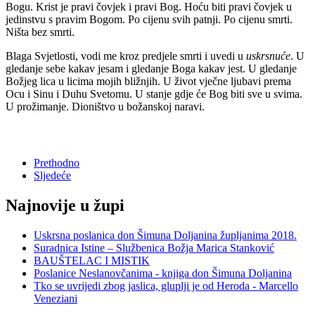
Bogu. Krist je pravi čovjek i pravi Bog. Hoću biti pravi čovjek u
jedinstvu s pravim Bogom. Po cijenu svih patnji. Po cijenu smrti.
Ništa bez smrti.
Blaga Svjetlosti, vodi me kroz predjele smrti i uvedi u
uskrsnuće
. U
gledanje sebe kakav jesam i gledanje Boga kakav jest. U gledanje
Božjeg lica u licima mojih bližnjih. U život vječne ljubavi prema
Ocu i Sinu i Duhu Svetomu. U stanje gdje će Bog biti sve u svima.
U prožimanje. Dioništvo u božanskoj naravi.
Prethodno
Sljedeće
Najnovije u župi
Uskrsna poslanica don Šimuna Doljanina župljanima 2018.
Suradnica Istine – Službenica Božja Marica Stanković
BAUŠTELAC I MISTIK
Poslanice Neslanovčanima - knjiga don Šimuna Doljanina
Tko se uvrijedi zbog jaslica, gluplji je od Heroda - Marcello
Veneziani