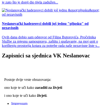
je zato što je donji dio tijela zadužen...
Neslanovački hadezeovci dobili još jednu "pljusku" od
nezavisnih
Ovih dana dobio sam odgovor od Filipa Butorovića, Pročelnika
Službe za mjesnu samoupravu, zaštitu i spašavanje, na moj upit o
korištenju prostorija kotara za potrebe rada naše nezavisne liste s...
Zapisnici sa sjednica VK Neslanovac
Postoje dvije vrste obrazovanja:
ono koje te uči kako
zaraditi za živjeti
i ono koje te uči kako
živjeti
.
Impressum