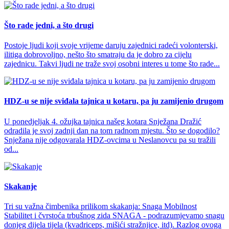
Što rade jedni, a što drugi
Postoje ljudi koji svoje vrijeme daruju zajednici radeći volonterski,
ilitiga dobrovoljno, nešto što smatraju da je dobro za cijelu
zajednicu. Takvi ljudi ne traže svoj osobni interes u tome što rade...
HDZ-u se nije sviđala tajnica u kotaru, pa ju zamijenio drugom
U ponedjeljak 4. ožujka tajnica našeg kotara Snježana Dražić
odradila je svoj zadnji dan na tom radnom mjestu. Što se dogodilo?
Snježana nije odgovarala HDZ-ovcima u Neslanovcu pa su tražili
od...
Skakanje
Tri su važna čimbenika prilikom skakanja: Snaga Mobilnost
Stabilitet i čvrstoća trbušnog zida SNAGA - podrazumjevamo snagu
donjeg dijela tijela (kvadriceps, mišići stražnjice, itd). Razlog ovoga