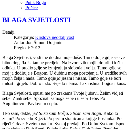
Put k Bogu
Pričice
BLAGA SVJETLOSTI
Detalji
Kategorija:
Kristova neodoljivost
Autor
don Šimun Doljanin
Pregledi: 2912
Blaga Svjetlosti, vodi me do dna moje duše. Tamo dolje gdje se sve
bitno događa. U tamne predjele. Na izvor svih mojih dobrih i loših
odluka. U predio gdje se izmjenjuju sloboda i volja. Tamo gdje se
moj ja dodiruje s Bogom. U dubinu moga postojanja. U središte svih
mojih želja i nada. Tamo gdje
ja
jesam i nisam. Tamo gdje se bori
milost i grijeh. Dobro i zlo. Svjetlo i tama. Laž i istina. Logos i kaos.
Blaga Svjetlosti, spusti me po zrakama Tvoje ljubavi. Želim vidjeti
sebe. Znati sebe. Spoznati samoga sebe i u sebi Tebe. Po
Augutinovu i Pavlovu receptu.
Tko sam, dakle, ja?
Slika sam Božja. Sličan sam Bogu
. Kako to
znam? Po svjetlu Riječi. Po prvim stranicama knjige Postanka. Po
riječi Crkve. Svetom nauku. Svetoj predaji. Po Duhu Svetom. Ispod
svih slojeva: Duh Sveti. Svjelo duše. Pečat. Duh Istine. Paraklet.