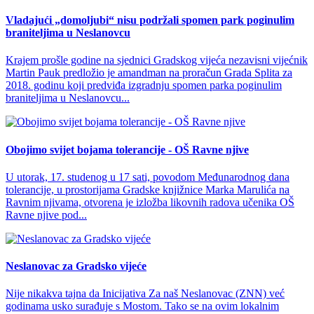
Vladajući „domoljubi“ nisu podržali spomen park poginulim
braniteljima u Neslanovcu
Krajem prošle godine na sjednici Gradskog vijeća nezavisni vijećnik
Martin Pauk predložio je amandman na proračun Grada Splita za
2018. godinu koji predviđa izgradnju spomen parka poginulim
braniteljima u Neslanovcu...
Obojimo svijet bojama tolerancije - OŠ Ravne njive
U utorak, 17. studenog u 17 sati, povodom Međunarodnog dana
tolerancije, u prostorijama Gradske knjižnice Marka Marulića na
Ravnim njivama, otvorena je izložba likovnih radova učenika OŠ
Ravne njive pod...
Neslanovac za Gradsko vijeće
Nije nikakva tajna da Inicijativa Za naš Neslanovac (ZNN) već
godinama usko surađuje s Mostom. Tako se na ovim lokalnim