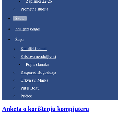
Zapisnici 22-26
Prometna studija
Škola
Zdr. (pre)odgoj
Župa
Katolički skauti
Kristova neodoljivost
Popis članaka
Raspored Bogoslužja
Crkva sv. Marka
Put k Bogu
Pričice
Anketa o korištenju kompjutera