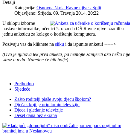
Detalji
Kategorija:
Osnovna škola Ravne njive - Split
Objavljeno: Srijeda, 09. Travnja 2014. 20:22
U sklopu izborne
nastave informatike, učenici 5. razreda OŠ Ravne njive izradili su
jednu anketicu za kolege o korištenju kompjutera.
Pozivaju vas da kliknete na
sliku
i da ispunite anketu! ------>
(Ovo je njihova tek prva anketa, pa nemojte zamjeriti ako nešto nije
skroz u redu. Naredne će biti bolje)
Prethodno
Sljedeće
Zašto roditelji plaše svoju djecu školom?
Dječak koji je pripitomio televiziju
Djeca i gledanje televizije
Deset dana bez ekrana