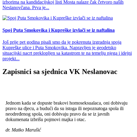
izborima na kandidacijskoj listi Mosta nalaze čak četvoro naših
Neslanovčana. Prva je...
Spoj Puta Smokovika i Kupreške izvlači se iz naftalina
Još prije pet godina pisali smo da je pokrenuta izgradnja spoja
Kupreške ulice i Puta Smokovika. Napravljen je geodetsko
situacijski nacrt preklopljen sa katastrom te na temelju njega i idejni
projekt...
Zapisnici sa sjednica VK Neslanovac
Jednom kada se dopuste brakovi homoseksualaca, oni dobivaju
pravo na djecu, a budući da su istoga ili nepoznatoga spola ili
neodređenog spola, oni dobivaju pravo da se iz javnih
dokumenata izbrišu pojmovi majka i otac.
dr. Matko Marušić