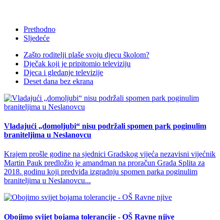
Prethodno
Sljedeće
Zašto roditelji plaše svoju djecu školom?
Dječak koji je pripitomio televiziju
Djeca i gledanje televizije
Deset dana bez ekrana
Vladajući „domoljubi“ nisu podržali spomen park poginulim
braniteljima u Neslanovcu
Krajem prošle godine na sjednici Gradskog vijeća nezavisni vijećnik
Martin Pauk predložio je amandman na proračun Grada Splita za
2018. godinu koji predviđa izgradnju spomen parka poginulim
braniteljima u Neslanovcu...
Obojimo svijet bojama tolerancije - OŠ Ravne njive