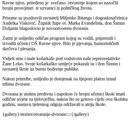
Ravne njive, priređeno je svečano otvorenje kojem su nazočili
brojni prosvjetari te uzvanici iz političkog života.
Prisutne su pozdravili ravnatelj Miljenko Bitanga i dogradonačelnica
Anđelka Visković. Župnik župe sv. Marka Evanđelista, don Šimun
Doljanin blagoslovio je novootvorenu dvoranu.
Zatim je uslijedio odličan program kojeg su vodili, pripremili i
izvodili učenici OŠ Ravne njive. Bilo je pjevanja, humorističnih
skečeva i plesanja.
Vidjeli smo i male košarkaše pod vodstvom naše reprezentativke
Žane Lelas. Svoje košarkaško umijeće pokazali su i don Šimun i
ravnatelj škole uz burno bodrenje publike.
Nakon priredbe, uslijedio je domjenak na lijepom platou iznad
tribina dvorane.
Dvorana je uistinu predivna i napokon će brojni učenici škole imati
odlične uvjete za tjelovježbu, nakon što su gotovo cijelu ovu školsku
godinu, nastavu tjelesnog odgoja održavali u atriju škole.
{gallery}/stories/otvaranje-dvorane::::{/gallery}