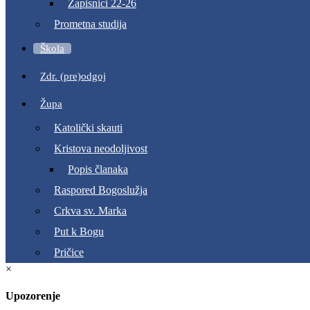
Zapisnici 22-26
Prometna studija
Škola
Zdr. (pre)odgoj
Župa
Katolički skauti
Kristova neodoljivost
Popis članaka
Raspored Bogoslužja
Crkva sv. Marka
Put k Bogu
Pričice
×
Upozorenje