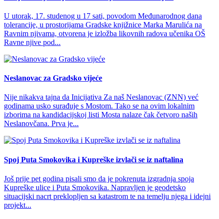
U utorak, 17. studenog u 17 sati, povodom Međunarodnog dana
tolerancije, u prostorijama Gradske knjižnice Marka Marulića na
Ravnim njivama, otvorena je izložba likovnih radova učenika OŠ
Ravne njive pod...
Neslanovac za Gradsko vijeće
Nije nikakva tajna da Inicijativa Za naš Neslanovac (ZNN) već
godinama usko surađuje s Mostom. Tako se na ovim lokalnim
izborima na kandidacijskoj listi Mosta nalaze čak četvoro naših
Neslanovčana. Prva je...
Spoj Puta Smokovika i Kupreške izvlači se iz naftalina
Još prije pet godina pisali smo da je pokrenuta izgradnja spoja
Kupreške ulice i Puta Smokovika. Napravljen je geodetsko
situacijski nacrt preklopljen sa katastrom te na temelju njega i idejni
projekt...