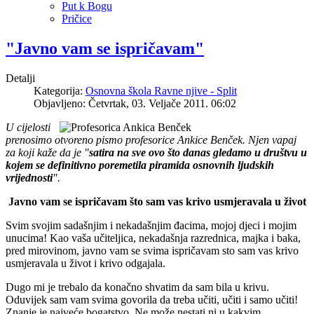
Put k Bogu
Pričice
"Javno vam se ispričavam"
Detalji
Kategorija:
Osnovna škola Ravne njive - Split
Objavljeno: Četvrtak, 03. Veljače 2011. 06:02
U cijelosti
prenosimo otvoreno pismo profesorice Ankice Benček. Njen vapaj
za koji kaže da je "
satira na sve ovo što danas gledamo u društvu u
kojem se definitivno poremetila piramida osnovnih ljudskih
vrijednosti
".
Javno vam se ispričavam što sam vas krivo usmjeravala u život
Svim svojim sadašnjim i nekadašnjim đacima, mojoj djeci i mojim
unucima! Kao vaša učiteljica, nekadašnja razrednica, majka i baka,
pred mirovinom, javno vam se svima ispričavam sto sam vas krivo
usmjeravala u život i krivo odgajala.
Dugo mi je trebalo da konačno shvatim da sam bila u krivu.
Oduvijek sam vam svima govorila da treba učiti, učiti i samo učiti!
Znanje je najveće bogatstvo. Ne može nestati ni u kakvim