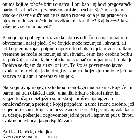
onima koji se tobože brinu o nama. I oni kao i njihovi pregovarački
partneri isključivo i prvenstveno misle na sebe. Sjećam se jedne
visoke državne dužnosnice iz naših redova koja je na prigovor o
njezinu radu svom čelniku uzviknula: "Kaj ti je? Kaj hoćeš? Ja se
više ne vraćam u razred!"
Puno je njih pobjeglo iz razreda i danas odlučuju o našim radnim
obvezama i našoj plaći. Sve čovjek može razumjeti i shvatiti, ali
toliko preobražaja i potpuno oprečnih odluka i djela u vrlo kratkom
vremenu ne može se razumjeti niti shvatiti, osim kao osobnu borbu
za položaj i opstanak, bez obzira na stranačku pripadnost i funkciju.
Dobiva se dojam da su svi oni isti. To što se povremeno javno
svađaju i okrivljuju jedni drugi za stanje u kojem jesmo to je jeftina
zabava za gladni i obespravljeni puk.
Na kraju ovog mojeg uzaludnog monologa i nabrajanja, koje će mi
barem na tren olakšati dušu, umanjiti brigu o skoroj mirovini,
zasjeniti očaj i neizbježni sram zbog narušavanja ugleda i
omalovažavanja profesije kojoj pripadam, a time i mene osobno, još
se jednom svima koje sam nesvjesno vise od 30 g obmanjivala kako
su učenje, poštenje i odgovornost jedini pravi i ispravni put u životu
svakog pojedinca, javno ispričavam.
Ankica Benček, učiteljica
Školske novine, 8. 11. 2010.