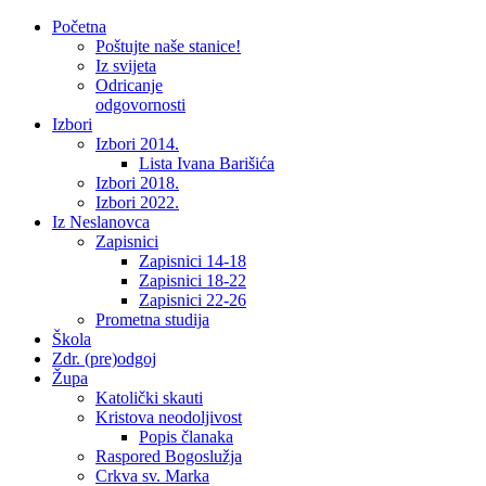
Početna
Poštujte naše stanice!
Iz svijeta
Odricanje
odgovornosti
Izbori
Izbori 2014.
Lista Ivana Barišića
Izbori 2018.
Izbori 2022.
Iz Neslanovca
Zapisnici
Zapisnici 14-18
Zapisnici 18-22
Zapisnici 22-26
Prometna studija
Škola
Zdr. (pre)odgoj
Župa
Katolički skauti
Kristova neodoljivost
Popis članaka
Raspored Bogoslužja
Crkva sv. Marka