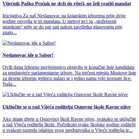
Vijećnik Paško Prnjak ne drži do riječi, ne želi vratiti mandat
Inicijativa Za naš Neslanovac na kotarskim izborima prije dvije
godine osvojila je tri mandata. U mrtvoj trci sa „stožernom
strankom“ gdje se do par sati nakon završetka glasovanja nije
znalo...
Neslanovac ide u Sabor!
Ovih dana Izborno povjerenstvo objavilo je konačne liste kandidata
za predstojeće parlamentarne izbore. Na trećem mjestu Mostove liste
za desetu izbornu jedincu nalazi se i jedno nama vrlo poznato lice.
Naša...
Uključite se u rad Vijeća roditelja Osnovne škole Ravne njive
Ako imate dijete u Osnovnoj školi Ravne njive, svakako se uključite
u rad Vijeća roditelja škole. Početkom svake školske godine roditelji
u svakom razredu odabiru svog predstavnika u Vijeće roditelja te...