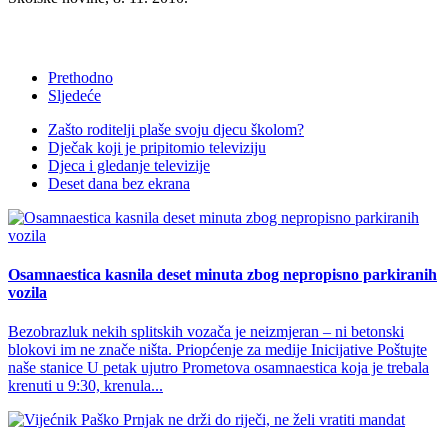
Prethodno
Sljedeće
Zašto roditelji plaše svoju djecu školom?
Dječak koji je pripitomio televiziju
Djeca i gledanje televizije
Deset dana bez ekrana
Osamnaestica kasnila deset minuta zbog nepropisno parkiranih
vozila
Bezobrazluk nekih splitskih vozača je neizmjeran – ni betonski
blokovi im ne znače ništa. Priopćenje za medije Inicijative Poštujte
naše stanice U petak ujutro Prometova osamnaestica koja je trebala
krenuti u 9:30, krenula...