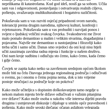
neprilikama ili katastrofama. Kud god ideš, nosiš ga sa sobom. Učila
sam vas i odgovornosti, postavljanju i ostvarivanju realnih ciljeva,
poštenju, uvažavanju multikulturalnosti i bogatstvu različitosti.
Pokušavala sam u vas razviti osjećaj pripadnosti svom narodu,
toleranciji prema drugim narodima, njihovoj kulturi, konfesiji i
svjetonazoru. Pokušavala sam u vas probuditi i razvijati ponos i
svijest o ljudskoj veličini svakog čovjeka. Svakodnevni me život
malo pomalo demantirao u malim i velikim stvarima, događanjima i
pojavama. Najviše me demantirao u nastojanjima i filozofiji kako
treba učiti i samo učiti. Danas smo svjedoci da oni koji nisu htjeli
učiti zauzimaju zavidna radna mjesta i funkcije u našem društvu.
Oni nam kroje sudbinu i odlučuju sto ćemo, kako ćemo, kada ćemo
i gdje ćemo.
Čovjek se zapita kako netko sa završenom srednjom općom školom
može biti na čelu čitavoga jednoga regionalnog područja i odlučivati
o svemu, pa i onomu o čemu pojma nema, dok u isto vrijeme
postoje stručnjaci za područje koje on pokriva?
Kako može učiteljica s dopisnim doškolavanjem tamo negdje u
nekom malom mjestu bivše države odlučivati o važnim pitanjima
ove države? Kako može osoba u sukobu više interesa dijeliti pravdu
drugima i usmjeravati diskusije i dijaloge u smislu opće pravednosti i
poštenja. Kako može seoski dječarac očaran asfaltom velegrada