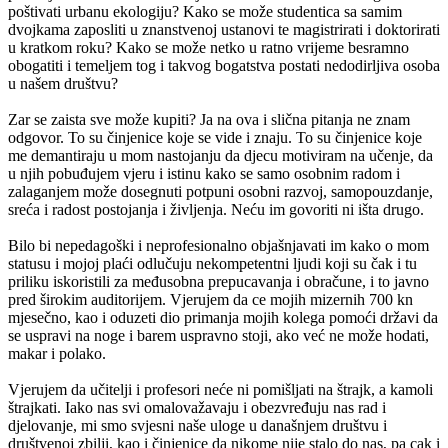
poštivati urbanu ekologiju? Kako se može studentica sa samim
dvojkama zaposliti u znanstvenoj ustanovi te magistrirati i doktorirati
u kratkom roku? Kako se može netko u ratno vrijeme besramno
obogatiti i temeljem tog i takvog bogatstva postati nedodirljiva osoba
u našem društvu?
Zar se zaista sve može kupiti? Ja na ova i slična pitanja ne znam
odgovor. To su činjenice koje se vide i znaju. To su činjenice koje
me demantiraju u mom nastojanju da djecu motiviram na učenje, da
u njih pobuđujem vjeru i istinu kako se samo osobnim radom i
zalaganjem može dosegnuti potpuni osobni razvoj, samopouzdanje,
sreća i radost postojanja i življenja. Neću im govoriti ni išta drugo.
Bilo bi nepedagoški i neprofesionalno objašnjavati im kako o mom
statusu i mojoj plaći odlučuju nekompetentni ljudi koji su čak i tu
priliku iskoristili za međusobna prepucavanja i obračune, i to javno
pred širokim auditorijem. Vjerujem da ce mojih mizernih 700 kn
mjesečno, kao i oduzeti dio primanja mojih kolega pomoći državi da
se uspravi na noge i barem uspravno stoji, ako već ne može hodati,
makar i polako.
Vjerujem da učitelji i profesori neće ni pomišljati na štrajk, a kamoli
štrajkati. Iako nas svi omalovažavaju i obezvređuju nas rad i
djelovanje, mi smo svjesni naše uloge u današnjem društvu i
društvenoj zbilji, kao i činjenice da nikome nije stalo do nas, pa cak i