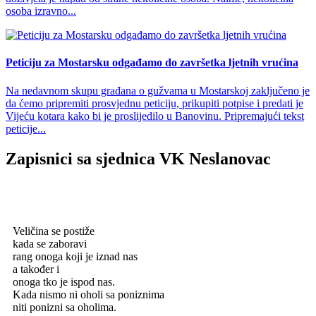
osoba izravno...
Peticiju za Mostarsku odgađamo do završetka ljetnih vrućina
Na nedavnom skupu građana o gužvama u Mostarskoj zaključeno je
da ćemo pripremiti prosvjednu peticiju, prikupiti potpise i predati je
Vijeću kotara kako bi je proslijedilo u Banovinu. Pripremajući tekst
peticije...
Zapisnici sa sjednica VK Neslanovac
Veličina se postiže
kada se zaboravi
rang onoga koji je iznad nas
a također i
onoga tko je ispod nas.
Kada nismo ni oholi sa poniznima
niti ponizni sa oholima.