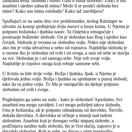
zanimala tema:
sloboda i istina!
Guši li istina slobodu? Znači li biti
anarhist i ujedno zabaciti istinu? Može li se postići sloboda bez
istine? Kako nas istina oslobađa? Kako laž zarobljava?
Spuštajući se na samo dno ove problematike, teolog Ratzinger se
uhvatio za konop
sjedinjenja dviju naravi
u Isusu kristu. U Njemu je
potpuno božanska i ljudska narav. Ta činjenica omogućuje i
postizanje
božanske slobode
. On je slobodan kao Bog i ujedno kao
čovjek. Sloboda je vezana uz
slobodnu volju
. Nitko nije slobodan
ako mu je volja uhvaćena u neko od ropstava. Najdublja sloboda je
u onome tko je slobodan od svih i od svega, a sam od sebe se stavlja
za sve. Slobodan je i od samoga sebe. Nije rob svoje volje.
Najdublje je ropstvo onoga koji robuje samome sebi.
U Kristu su bile dvije volje. Božja i ljudska. Ipak, u Njemu je
djelovala
jedna volja
. Božja i ljudska su ujedinjene u punoj slobodi,
tako da su
jedna volja
. To Mu je omogućilo da djeluje potpuno
slobodan od svih i svega.
Pogledajmo ga samo na sudu - kako je slobodan! Apsolutno. Svi
anarhisti mu mogu zavidjeti. I svi mogu poželjeti takvu slobodu.
Ona je božanska, ali je potpuno odmaknuta od đavolske. Štoviše,
dokida đavolsku. A đavolska se očituje u tiraniji nad tuđom
slobodom. Anarhist koji je dosegao veliki stupanj slobode, a
podčinjava nasilno tuđu slobodu, što je čest slučaj, zapravo je u
đavolski slobodan. Rob je sebe, pa đavao s njim manipulira.