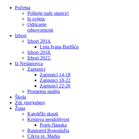
Početna
Poštujte naše stanice!
Iz svijeta
Odricanje
odgovornosti
Izbori
Izbori 2014.
Lista Ivana Barišića
Izbori 2018.
Izbori 2022.
Iz Neslanovca
Zapisnici
Zapisnici 14-18
Zapisnici 18-22
Zapisnici 22-26
Prometna studija
Škola
Zdr. (pre)odgoj
Župa
Katolički skauti
Kristova neodoljivost
Popis članaka
Raspored Bogoslužja
Crkva sv. Marka