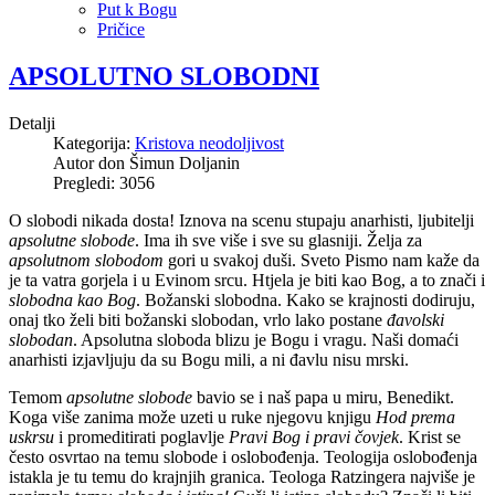
Put k Bogu
Pričice
APSOLUTNO SLOBODNI
Detalji
Kategorija:
Kristova neodoljivost
Autor
don Šimun Doljanin
Pregledi: 3056
O slobodi nikada dosta! Iznova na scenu stupaju anarhisti, ljubitelji
apsolutne slobode
. Ima ih sve više i sve su glasniji. Želja za
apsolutnom slobodom
gori u svakoj duši. Sveto Pismo nam kaže da
je ta vatra gorjela i u Evinom srcu. Htjela je biti kao Bog, a to znači i
slobodna kao Bog
. Božanski slobodna. Kako se krajnosti dodiruju,
onaj tko želi biti božanski slobodan, vrlo lako postane
đavolski
slobodan
. Apsolutna sloboda blizu je Bogu i vragu. Naši domaći
anarhisti izjavljuju da su Bogu mili, a ni đavlu nisu mrski.
Temom
apsolutne slobode
bavio se i naš papa u miru, Benedikt.
Koga više zanima može uzeti u ruke njegovu knjigu
Hod prema
uskrsu
i promeditirati poglavlje
Pravi Bog i pravi čovjek
. Krist se
često osvrtao na temu slobode i oslobođenja. Teologija oslobođenja
istakla je tu temu do krajnjih granica. Teologa Ratzingera najviše je