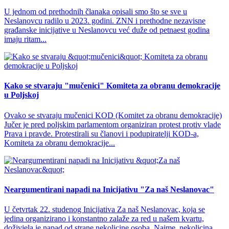
U jednom od prethodnih članaka opisali smo što se sve u
Neslanovcu radilo u 2023. godini. ZNN i prethodne nezavisne
građanske inicijative u Neslanovcu već duže od petnaest godina
imaju ritam...
Kako se stvaraju "mučenici" Komiteta za obranu demokracije
u Poljskoj
Ovako se stvaraju mučenici KOD (Komitet za obranu demokracije)
Jučer je pred poljskim parlamentom organiziran protest protiv vlade
Prava i pravde. Protestirali su članovi i podupiratelji KOD-a,
Komiteta za obranu demokracije...
Neargumentirani napadi na Inicijativu "Za naš Neslanovac"
U četvrtak 22. studenog Inicijativa Za naš Neslanovac, koja se
jedina organizirano i konstantno zalaže za red u našem kvartu,
doživjela je napad od strane nekolicine osoba. Naime, nekolicina