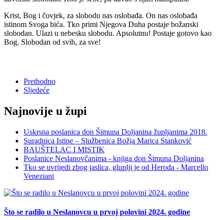
Krist, Bog i čovjek, za slobodu nas oslobađa. On nas oslobađa
istinom Svoga bića. Tko primi Njegova Duha postaje božanski
slobodan. Ulazi u nebesku slobodu. Apsolutnu! Postaje gotovo kao
Bog. Slobodan od svih, za sve!
Prethodno
Sljedeće
Najnovije u župi
Uskrsna poslanica don Šimuna Doljanina župljanima 2018.
Suradnica Istine – Službenica Božja Marica Stanković
BAUŠTELAC I MISTIK
Poslanice Neslanovčanima - knjiga don Šimuna Doljanina
Tko se uvrijedi zbog jaslica, gluplji je od Heroda - Marcello
Veneziani
Što se radilo u Neslanovcu u prvoj polovini 2024. godine