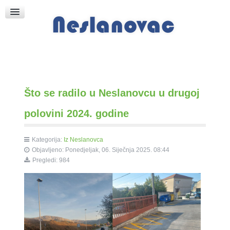
Raspored Bogoslužja
Crkva sv. Marka
Put k Bogu
Pričice
Što se radilo u Neslanovcu u drugoj
polovini 2024. godine
Kategorija:
Iz Neslanovca
Objavljeno: Ponedjeljak, 06. Siječnja 2025. 08:44
Pregledi: 984