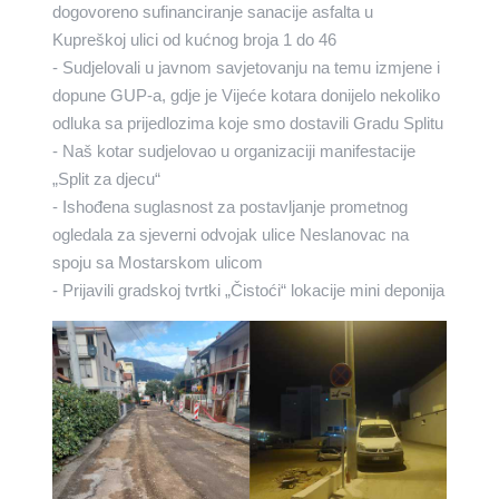
dogovoreno sufinanciranje sanacije asfalta u
Kupreškoj ulici od kućnog broja 1 do 46
- Sudjelovali u javnom savjetovanju na temu izmjene i
dopune GUP-a, gdje je Vijeće kotara donijelo nekoliko
odluka sa prijedlozima koje smo dostavili Gradu Splitu
- Naš kotar sudjelovao u organizaciji manifestacije
„Split za djecu“
- Ishođena suglasnost za postavljanje prometnog
ogledala za sjeverni odvojak ulice Neslanovac na
spoju sa Mostarskom ulicom
- Prijavili gradskoj tvrtki „Čistoći“ lokacije mini deponija