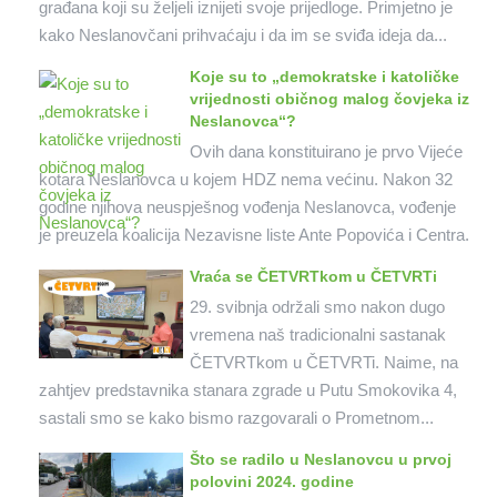
građana koji su željeli iznijeti svoje prijedloge. Primjetno je
kako Neslanovčani prihvaćaju i da im se sviđa ideja da...
Koje su to „demokratske i katoličke
vrijednosti običnog malog čovjeka iz
Neslanovca“?
Ovih dana konstituirano je prvo Vijeće
kotara Neslanovca u kojem HDZ nema većinu. Nakon 32
godine njihova neuspješnog vođenja Neslanovca, vođenje
je preuzela koalicija Nezavisne liste Ante Popovića i Centra.
Vraća se ČETVRTkom u ČETVRTi
29. svibnja održali smo nakon dugo
vremena naš tradicionalni sastanak
ČETVRTkom u ČETVRTi. Naime, na
zahtjev predstavnika stanara zgrade u Putu Smokovika 4,
sastali smo se kako bismo razgovarali o Prometnom...
Što se radilo u Neslanovcu u prvoj
polovini 2024. godine