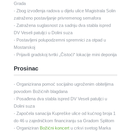
Grada
- Zbog izvođenja radova u dijelu ulice Magistrala Solin
zatraženo postavljanje privremenog semafora
- Zatražena suglasnost za sadnju dva stabla ispred
DV Veseli patuljci u Dolini suza
- Postavljeni polupodzemni spremnici za otpad u
Mostarskoj
- Prijavili gradskoj tvrtki „Čistoći“ lokacije mini deponija
Prosinac
- Organizirana pomoć socijalno ugroženim obiteljima
povodom Božićnih blagdana
- Posađena dva stabla ispred DV Veseli patuljci u
Dolini suza
- Započela sanacija Kupreške ulice od kućnog broja 1
do 46 u zajedničkom financiranju sa Gradom Splitom
- Organiziran
Božićni koncert
u crkvi svetog Marka