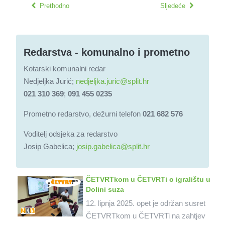
Prethodno
Sljedeće
Redarstva - komunalno i prometno
Kotarski komunalni redar
Nedjeljka Jurić;
nedjeljka.juric@split.hr
021 310 369
;
091 455 0235
Prometno redarstvo, dežurni telefon
021 682 576
Voditelj odsjeka za redarstvo
Josip Gabelica;
josip.gabelica@split.hr
ČETVRTkom u ČETVRTi o igralištu u
Dolini suza
12. lipnja 2025. opet je održan susret
ČETVRTkom u ČETVRTi na zahtjev