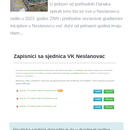
U jednom od prethodnih članaka
opisali smo što se sve u Neslanovcu
radilo u 2023. godini. ZNN i prethodne nezavisne građanske
inicijative u Neslanovcu već duže od petnaest godina imaju
ritam...
Zapisnici sa sjednica VK Neslanovac
Hrvatska sirotinja dopustila je da u dvadeset godina