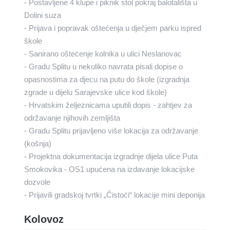
- Postavljene 4 klupe i piknik stol pokraj balotališta u
Dolini suza
- Prijava i popravak oštećenja u dječjem parku ispred
škole
- Sanirano oštećenje kolnika u ulici Neslanovac
- Gradu Splitu u nekoliko navrata pisali dopise o
opasnostima za djecu na putu do škole (izgradnja
zgrade u dijelu Sarajevske ulice kod škole)
- Hrvatskim željeznicama uputili dopis - zahtjev za
održavanje njihovih zemljišta
- Gradu Splitu prijavljeno više lokacija za održavanje
(košnja)
- Projektna dokumentacija izgradnje dijela ulice Puta
Smokovika - OS1 upućena na izdavanje lokacijske
dozvole
- Prijavili gradskoj tvrtki „Čistoći“ lokacije mini deponija
Kolovoz