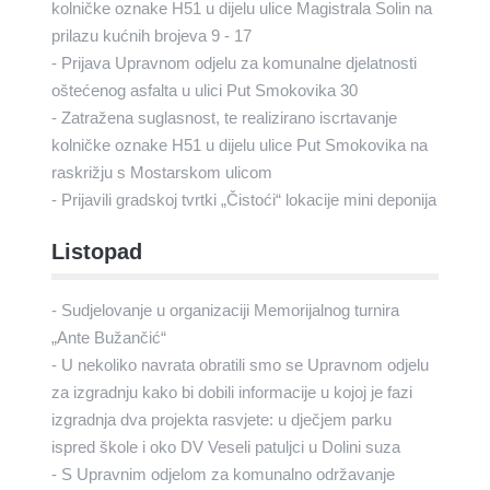
kolničke oznake H51 u dijelu ulice Magistrala Solin na
prilazu kućnih brojeva 9 - 17
- Prijava Upravnom odjelu za komunalne djelatnosti
oštećenog asfalta u ulici Put Smokovika 30
- Zatražena suglasnost, te realizirano iscrtavanje
kolničke oznake H51 u dijelu ulice Put Smokovika na
raskrižju s Mostarskom ulicom
- Prijavili gradskoj tvrtki „Čistoći“ lokacije mini deponija
Listopad
- Sudjelovanje u organizaciji Memorijalnog turnira
„Ante Bužančić“
- U nekoliko navrata obratili smo se Upravnom odjelu
za izgradnju kako bi dobili informacije u kojoj je fazi
izgradnja dva projekta rasvjete: u dječjem parku
ispred škole i oko DV Veseli patuljci u Dolini suza
- S Upravnim odjelom za komunalno održavanje