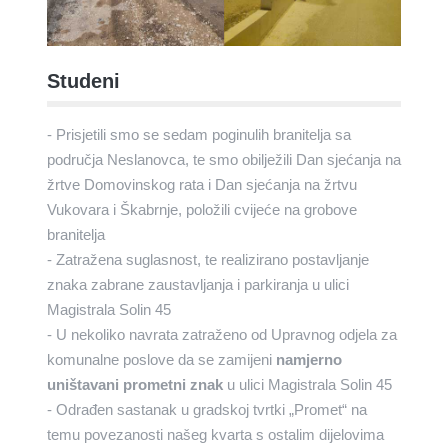
Studeni
- Prisjetili smo se sedam poginulih branitelja sa
područja Neslanovca, te smo obilježili Dan sjećanja na
žrtve Domovinskog rata i Dan sjećanja na žrtvu
Vukovara i Škabrnje, položili cvijeće na grobove
branitelja
- Zatražena suglasnost, te realizirano postavljanje
znaka zabrane zaustavljanja i parkiranja u ulici
Magistrala Solin 45
- U nekoliko navrata zatraženo od Upravnog odjela za
komunalne poslove da se zamijeni
namjerno
uništavani prometni znak
u ulici Magistrala Solin 45
- Odrađen sastanak u gradskoj tvrtki „Promet“ na
temu povezanosti našeg kvarta s ostalim dijelovima