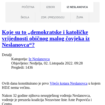
POČETNA
IZBORI
IZ NESLANOVCA
ŠKOLA
ZDR. (PRE)ODGOJ
ŽUPA
Koje su to „demokratske i katoličke
vrijednosti običnog malog čovjeka iz
Neslanovca“?
Detalji
Kategorija:
Iz Neslanovca
Objavljeno: Nedjelja, 02. Listopada 2022. 09:28
Pregledi: 1436
Ovih dana konstituirano je prvo
Vijeće kotara Neslanovca
u kojem
HDZ nema većinu.
Nakon 32 godine njihova neuspješnog vođenja Neslanovca,
vođenje je preuzela koalicija Nezavisne liste Ante Popovića i
Centra.