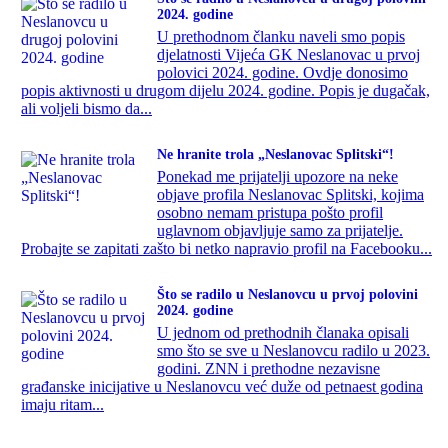
2024. godine
U prethodnom članku naveli smo popis
djelatnosti Vijeća GK Neslanovac u prvoj
polovici 2024. godine. Ovdje donosimo
popis aktivnosti u drugom dijelu 2024. godine. Popis je dugačak,
ali voljeli bismo da...
Ne hranite trola „Neslanovac Splitski“!
Ponekad me prijatelji upozore na neke
objave profila Neslanovac Splitski, kojima
osobno nemam pristupa pošto profil
uglavnom objavljuje samo za prijatelje.
Probajte se zapitati zašto bi netko napravio profil na Facebooku...
Što se radilo u Neslanovcu u prvoj polovini
2024. godine
U jednom od prethodnih članaka opisali
smo što se sve u Neslanovcu radilo u 2023.
godini. ZNN i prethodne nezavisne
građanske inicijative u Neslanovcu već duže od petnaest godina
imaju ritam...