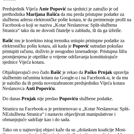
Predsjednik Vijeća
Ante Popović
na sjednici je zatražio je od
prethodnika
Marijana Bašića
da mu preda pristupne podatke za
službenu adresu elektroničke pošte kotara, te da preimenuje profil na
Facebook-u koji se naziva „Kotar Neslanovac Split-službena
Stranica“ tako da ne dovodi čitatelje u zabludu, ili da ga izbriše.
Bašić
mu je korektno istog trenutka ustupio pristupne podatke za
elektroničku poštu kotara, ali kada je
Popović
sutradan pokušao
pristupiti računu, doživio je neugodno iznenađenje. Pristupna šifra
promijenjena je otprilike u vrijeme održavanja konstituirajuće
sjednice Vijeća kotara.
Objašnjavajući ovo čudo
Bašić
je rekao da
Paško Prnjak
upravlja
službenim računima kotara na Google-u i na Facebook-u, te da mu
je naložio da ih preda novoizabranom predsjedniku Vijeća kotara
Neslanovca
Anti Popoviću
.
Do danas
Prnjak
nije predao
Popoviću
službene podatke.
Stranicu na Facebook-u je preimenovao u „Kotar Neslanovac Split-
NEslužbena Stranica“ i nastavio objavljivati manipulativne i
obmanjujuće sadržaje kao i do sada.
Tako on u najnovijoj objavi kaže da su „dolaskom koalicije Most-