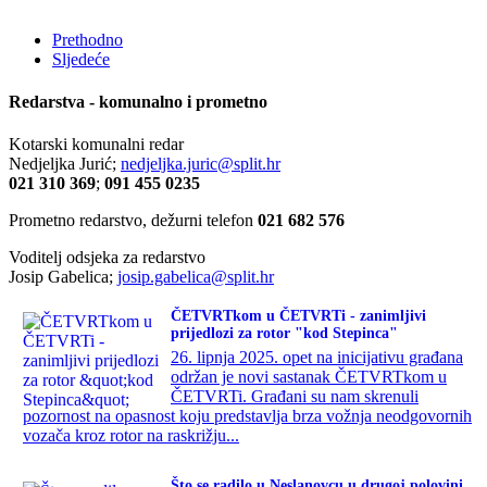
Prethodno
Sljedeće
Redarstva - komunalno i prometno
Kotarski komunalni redar
Nedjeljka Jurić;
nedjeljka.juric@split.hr
021 310 369
;
091 455 0235
Prometno redarstvo, dežurni telefon
021 682 576
Voditelj odsjeka za redarstvo
Josip Gabelica;
josip.gabelica@split.hr
ČETVRTkom u ČETVRTi - zanimljivi
prijedlozi za rotor "kod Stepinca"
26. lipnja 2025. opet na inicijativu građana
održan je novi sastanak ČETVRTkom u
ČETVRTi. Građani su nam skrenuli
pozornost na opasnost koju predstavlja brza vožnja neodgovornih
vozača kroz rotor na raskrižju...
Što se radilo u Neslanovcu u drugoj polovini