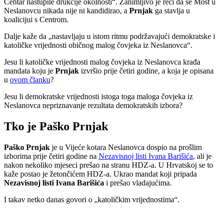
Centar nastupile drukčije okolnosti“. Zanimljivo je reći da se Most u
Neslanovcu nikada nije ni kandidirao, a
Prnjak
ga stavlja u
koalicijui s Centrom.
Dalje kaže da „nastavljaju u istom ritmu podržavajući demokratske i
katoličke vrijednosti običnog malog čovjeka iz Neslanovca“.
Jesu li katoličke vrijednosti malog čovjeka iz Neslanovca krađa
mandata koju je
Prnjak
izvršio prije četiri godine, a koja je opisana
u
ovom članku
?
Jesu li demokratske vrijednosti istoga toga maloga čovjeka iz
Neslanovca nepriznavanje rezultata demokratskih izbora?
Tko je Paško Prnjak
Paško Prnjak
je u Vijeće kotara Neslanovca dospio na prošlim
izborima prije četiri godine na
Nezavisnoj listi Ivana Barišića
, ali je
nakon nekoliko mjeseci prešao na stranu HDZ-a. U Hrvatskoj se to
kaže postao je žetončićem HDZ-a. Ukrao mandat koji pripada
Nezavisnoj listi Ivana Barišića
i prešao vladajućima.
I takav netko danas govori o „katoličkim vrijednostima“.