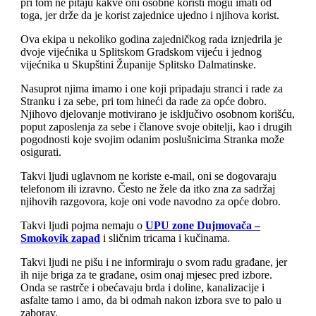
pri tom ne pitaju kakve oni osobne koristi mogu imati od
toga, jer drže da je korist zajednice ujedno i njihova korist.
Ova ekipa u nekoliko godina zajedničkog rada iznjedrila je
dvoje vijećnika u Splitskom Gradskom vijeću i jednog
vijećnika u Skupštini Županije Splitsko Dalmatinske.
Nasuprot njima imamo i one koji pripadaju stranci i rade za
Stranku i za sebe, pri tom hineći da rade za opće dobro.
Njihovo djelovanje motivirano je isključivo osobnom korišću,
poput zaposlenja za sebe i članove svoje obitelji, kao i drugih
pogodnosti koje svojim odanim poslušnicima Stranka može
osigurati.
Takvi ljudi uglavnom ne koriste e-mail, oni se dogovaraju
telefonom ili izravno. Često ne žele da itko zna za sadržaj
njihovih razgovora, koje oni vode navodno za opće dobro.
Takvi ljudi pojma nemaju o
UPU zone Dujmovača –
Smokovik zapad
i sličnim tricama i kučinama.
Takvi ljudi ne pišu i ne informiraju o svom radu građane, jer
ih nije briga za te građane, osim onaj mjesec pred izbore.
Onda se rastrče i obećavaju brda i doline, kanalizacije i
asfalte tamo i amo, da bi odmah nakon izbora sve to palo u
zaborav.