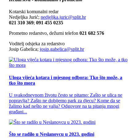
Kotarski komunalni redar
Nedjeljka Jurić;
nedjeljka.juric@split.hr
021 310 369
;
091 455 0235
Prometno redarstvo, dežurni telefon
021 682 576
Voditelj odsjeka za redarstvo
Josip Gabelica;
josip.gabelica@split.hr
Uloga vijeća kotara i mjesnog odbora: Tko što može, a
tko što mora
U svakodnevnom životu često se pitamo: Zašto se ulica ne
popravlja? Zašto ne dobijemo park za djecu? Kome da se
žalimo kad nešto ne valja? Odgovore na ta pitanja mnogi
građani...
Što se radilo u Neslanovcu u 2023. godini