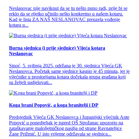
Neslanovac nije naviknut da se tu nešto puno radi, prije bi se
reklo da se rijetko učinilo nešto konkretno u našem kotaru.
Kad je lista ZA NAŠ NESLANOVAC preuzela vođenje
kotara u...
Burna sjednica (i prije sjednice) Vijeća kotara
Neslanovac
Sinoć, 5. svibnja 2025. održana je 30. sjednica Vijeća GK
Neslanovca. Početak same sjednice kasnio je 45 minuta, jer je
vijećnike u prostorijama kotara dočekala grupa građana koji
su željeli sudjelovati...
Koga brani Popović, a koga branitelji i DP
Predsjednik Vijeća GK Neslanovca i županijski vijećnik Ante
Popović u ponedjeljak je ispred OŠ Strožanac upozorio na
zataškavanje maloljetničkog nasilja od strane Ravnateljice
Žane Prižmić. U isto vrijeme održavala se sjednica...