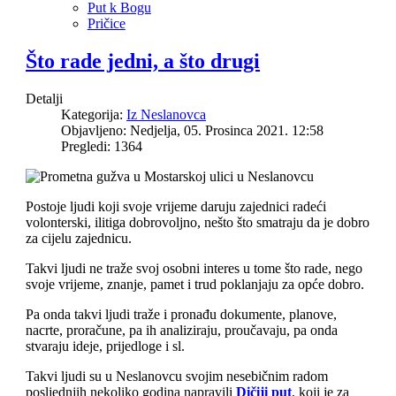
Put k Bogu
Pričice
Što rade jedni, a što drugi
Detalji
Kategorija:
Iz Neslanovca
Objavljeno: Nedjelja, 05. Prosinca 2021. 12:58
Pregledi: 1364
Postoje ljudi koji svoje vrijeme daruju zajednici radeći
volonterski, ilitiga dobrovoljno, nešto što smatraju da je dobro
za cijelu zajednicu.
Takvi ljudi ne traže svoj osobni interes u tome što rade, nego
svoje vrijeme, znanje, pamet i trud poklanjaju za opće dobro.
Pa onda takvi ljudi traže i pronađu dokumente, planove,
nacrte, proračune, pa ih analiziraju, proučavaju, pa onda
stvaraju ideje, prijedloge i sl.
Takvi ljudi su u Neslanovcu svojim nesebičnim radom
posljednjih nekoliko godina napravili
Dičiji put
, koji je za