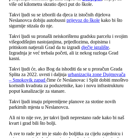
više od kilometra skratio djeci put do škole.
Takvi ljudi su se izborili da djeca iz istočnih dijelova
Neslanovca dobiju autobusni
prijevoz do škole
kako bi što
sigurnije stizala do nje.
Takvi ljudi su pronašli neiskorištenu gradsku parcelu i svojim
višegodišnjim nastojanjima, prijedlozima, dopisima i
pritiskom natjerali Grad da tu izgradi
dječje igralište
.
Izgradnja je već trebala početi, ali iz nekog razloga Grad
kasni.
Takvi ljudi će, ako Bog da ishoditi da se u proračun Grada
Splita za 2022. uvrsti i daljnja
urbanizacija zone Dujmovača
– Smokovik zapad
čime će Neslanovac i Split dobiti mnoštvo
korisnih kvadrata za poduzetnike, kao i novu infrastrukturu
poput kanalizacije za stanare.
Takvi ljudi imaju pripremljene planove za stotine novih
parkirnih mjesta u Neslanovcu.
Ali ni to nije sve, jer takvi ljudi neprestano rade kako bi naš
kvart i grad bili što bolji.
A sve to rade jer im je stalo do boljitka za cijelu zajednicu i