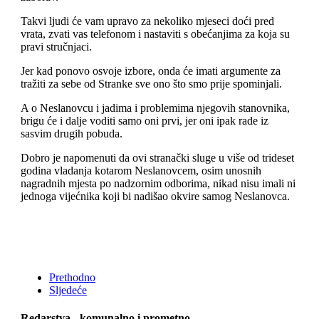
Takvi ljudi će vam upravo za nekoliko mjeseci doći pred
vrata, zvati vas telefonom i nastaviti s obećanjima za koja su
pravi stručnjaci.
Jer kad ponovo osvoje izbore, onda će imati argumente za
tražiti za sebe od Stranke sve ono što smo prije spominjali.
A o Neslanovcu i jadima i problemima njegovih stanovnika,
brigu će i dalje voditi samo oni prvi, jer oni ipak rade iz
sasvim drugih pobuda.
Dobro je napomenuti da ovi stranački sluge u više od trideset
godina vladanja kotarom Neslanovcem, osim unosnih
nagradnih mjesta po nadzornim odborima, nikad nisu imali ni
jednoga vijećnika koji bi nadišao okvire samog Neslanovca.
Prethodno
Sljedeće
Redarstva - komunalno i prometno