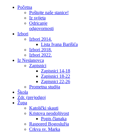
Početna
Poštujte naše stanice!
Iz svijeta
Odricanje
odgovornosti
Izbori
Izbori 2014.
Lista Ivana Barišića
Izbori 2018.
Izbori 2022.
Iz Neslanovca
Zapisnici
Zapisnici 14-18
Zapisnici 18-22
Zapisnici 22-26
Prometna studija
Škola
Zdr. (pre)odgoj
Župa
Katolički skauti
Kristova neodoljivost
Popis članaka
Raspored Bogoslužja
Crkva sv. Marka