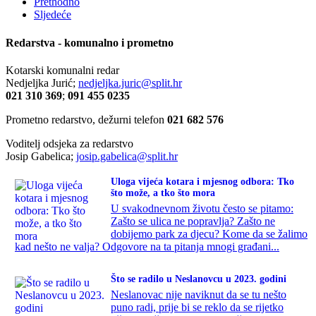
Prethodno
Sljedeće
Redarstva - komunalno i prometno
Kotarski komunalni redar
Nedjeljka Jurić;
nedjeljka.juric@split.hr
021 310 369
;
091 455 0235
Prometno redarstvo, dežurni telefon
021 682 576
Voditelj odsjeka za redarstvo
Josip Gabelica;
josip.gabelica@split.hr
Uloga vijeća kotara i mjesnog odbora: Tko
što može, a tko što mora
U svakodnevnom životu često se pitamo:
Zašto se ulica ne popravlja? Zašto ne
dobijemo park za djecu? Kome da se žalimo
kad nešto ne valja? Odgovore na ta pitanja mnogi građani...
Što se radilo u Neslanovcu u 2023. godini
Neslanovac nije naviknut da se tu nešto
puno radi, prije bi se reklo da se rijetko