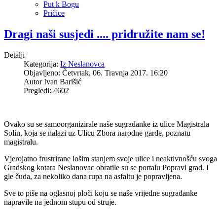
Put k Bogu
Pričice
Dragi naši susjedi .... pridružite nam se!
Detalji
Kategorija:
Iz Neslanovca
Objavljeno: Četvrtak, 06. Travnja 2017. 16:20
Autor
Ivan Barišić
Pregledi: 4602
Ovako su se samoorganizirale naše sugrađanke iz ulice Magistrala
Solin, koja se nalazi uz Ulicu Zbora narodne garde, poznatu
magistralu.
Vjerojatno frustrirane lošim stanjem svoje ulice i neaktivnošću svoga
Gradskog kotara Neslanovac obratile su se portalu Popravi grad. I
gle čuda, za nekoliko dana rupa na asfaltu je popravljena.
Sve to piše na oglasnoj ploči koju se naše vrijedne sugrađanke
napravile na jednom stupu od struje.