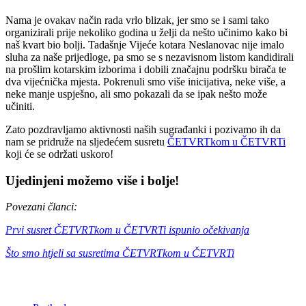
Nama je ovakav način rada vrlo blizak, jer smo se i sami tako
organizirali prije nekoliko godina u želji da nešto učinimo kako bi
naš kvart bio bolji. Tadašnje Vijeće kotara Neslanovac nije imalo
sluha za naše prijedloge, pa smo se s nezavisnom listom kandidirali
na prošlim kotarskim izborima i dobili značajnu podršku birača te
dva vijećnička mjesta. Pokrenuli smo više inicijativa, neke više, a
neke manje uspješno, ali smo pokazali da se ipak nešto može
učiniti.
Zato pozdravljamo aktivnosti naših sugrađanki i pozivamo ih da
nam se pridruže na sljedećem susretu
ČETVRTkom u ČETVRTi
koji će se održati uskoro!
Ujedinjeni možemo više i bolje!
Povezani članci:
Prvi susret ČETVRTkom u ČETVRTi ispunio očekivanja
Što smo htjeli sa susretima ČETVRTkom u ČETVRTi