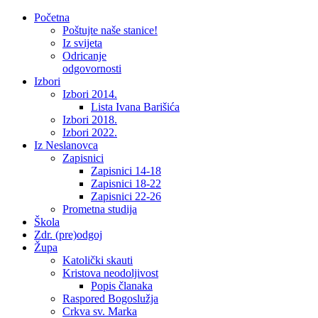
Početna
Poštujte naše stanice!
Iz svijeta
Odricanje
odgovornosti
Izbori
Izbori 2014.
Lista Ivana Barišića
Izbori 2018.
Izbori 2022.
Iz Neslanovca
Zapisnici
Zapisnici 14-18
Zapisnici 18-22
Zapisnici 22-26
Prometna studija
Škola
Zdr. (pre)odgoj
Župa
Katolički skauti
Kristova neodoljivost
Popis članaka
Raspored Bogoslužja
Crkva sv. Marka