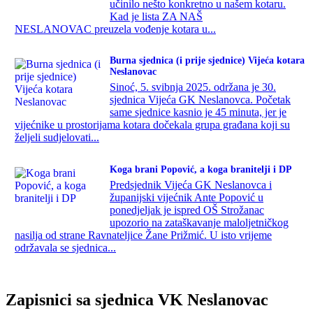
učinilo nešto konkretno u našem kotaru.
Kad je lista ZA NAŠ
NESLANOVAC preuzela vođenje kotara u...
Burna sjednica (i prije sjednice) Vijeća kotara
Neslanovac
Sinoć, 5. svibnja 2025. održana je 30.
sjednica Vijeća GK Neslanovca. Početak
same sjednice kasnio je 45 minuta, jer je
vijećnike u prostorijama kotara dočekala grupa građana koji su
željeli sudjelovati...
Koga brani Popović, a koga branitelji i DP
Predsjednik Vijeća GK Neslanovca i
županijski vijećnik Ante Popović u
ponedjeljak je ispred OŠ Strožanac
upozorio na zataškavanje maloljetničkog
nasilja od strane Ravnateljice Žane Prižmić. U isto vrijeme
održavala se sjednica...
Zapisnici sa sjednica VK Neslanovac