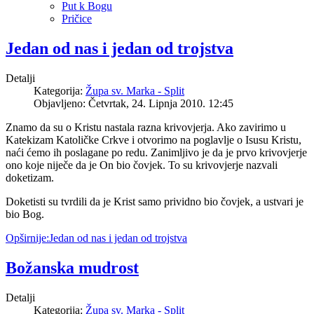
Put k Bogu
Pričice
Jedan od nas i jedan od trojstva
Detalji
Kategorija:
Župa sv. Marka - Split
Objavljeno: Četvrtak, 24. Lipnja 2010. 12:45
Znamo da su o Kristu nastala razna krivovjerja. Ako zavirimo u
Katekizam Katoličke Crkve i otvorimo na poglavlje o Isusu Kristu,
naći ćemo ih poslagane po redu. Zanimljivo je da je prvo krivovjerje
ono koje niječe da je On bio čovjek. To su krivovjerje nazvali
doketizam.
Doketisti su tvrdili da je Krist samo prividno bio čovjek, a ustvari je
bio Bog.
Opširnije:Jedan od nas i jedan od trojstva
Božanska mudrost
Detalji
Kategorija:
Župa sv. Marka - Split