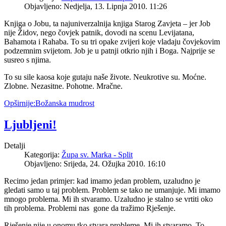
Objavljeno: Nedjelja, 13. Lipnja 2010. 11:26
Knjiga o Jobu, ta najuniverzalnija knjiga Starog Zavjeta – jer Job
nije Židov, nego čovjek patnik, dovodi na scenu Levijatana,
Bahamota i Rahaba. To su tri opake zvijeri koje vladaju čovjekovim
podzemnim svijetom. Job je u patnji otkrio njih i Boga. Najprije se
susreo s njima.
To su sile kaosa koje gutaju naše živote. Neukrotive su. Moćne.
Zlobne. Nezasitne. Pohotne. Mračne.
Opširnije:Božanska mudrost
Ljubljeni!
Detalji
Kategorija:
Župa sv. Marka - Split
Objavljeno: Srijeda, 24. Ožujka 2010. 16:10
Recimo jedan primjer: kad imamo jedan problem, uzaludno je
gledati samo u taj problem. Problem se tako ne umanjuje. Mi imamo
mnogo problema. Mi ih stvaramo. Uzaludno je stalno se vrtiti oko
tih problema. Problemi nas gone da tražimo Rješenje.
Rješenje nije u onomu tko stvara probleme. Mi ih stvaramo. To