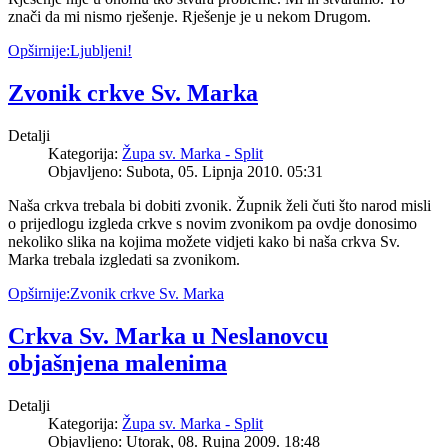
znači da mi nismo rješenje. Rješenje je u nekom Drugom.
Opširnije:Ljubljeni!
Zvonik crkve Sv. Marka
Detalji
Kategorija:
Župa sv. Marka - Split
Objavljeno: Subota, 05. Lipnja 2010. 05:31
Naša crkva trebala bi dobiti zvonik. Župnik želi čuti što narod misli
o prijedlogu izgleda crkve s novim zvonikom pa ovdje donosimo
nekoliko slika na kojima možete vidjeti kako bi naša crkva Sv.
Marka trebala izgledati sa zvonikom.
Opširnije:Zvonik crkve Sv. Marka
Crkva Sv. Marka u Neslanovcu
objašnjena malenima
Detalji
Kategorija:
Župa sv. Marka - Split
Objavljeno: Utorak, 08. Rujna 2009. 18:48