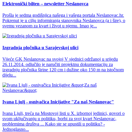
Elektronički bilten – newsletter Neslanovca
Prošla je sedma godišnjica našega i vašega portala Neslanovac.hr.
Pokrenut je u cilju informiranja stanovnika Neslanovca (a i šire), o
svemu vezanom za kvart i život u njemu. Imao je...
Izgradnja pločnika u Sarajevskoj ulici
Vijeće GK Neslanovac na svojoj V sjednici održanoj u srijedu
26.11.2014. odlučilo je naručiti projektnu dokumentaciju za
izgradnju pločnika širine 120 cm i dužine oko 150 m na istočnom
dijelu...
Ivana Ljulj - osnivačica Inicijative "Za naš Neslanovac"
Ivana Ljulj, treća na Mostovoj listi u X. izbornoj jedinici, govori o
svom uključivanju u politiku, borbi za svoj kvart Neslanovac,
problemima društva ... Kako ste se upustili u politiku? -
Jednoglasno...