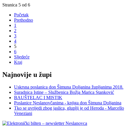
Stranica 5 od 6
Početak
Prethodno
1
2
3
4
5
6
Sljedeće
Kraj
Najnovije u župi
Uskrsna poslanica don Šimuna Doljanina župljanima 2018.
Suradnica Istine – Službenica Božja Marica Stanković
BAUŠTELAC I MISTIK
Poslanice Neslanovčanima - knjiga don Šimuna Doljanina
Tko se uvrijedi zbog jaslica, gluplji je od Heroda - Marcello
Veneziani