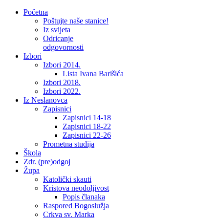
Početna
Poštujte naše stanice!
Iz svijeta
Odricanje
odgovornosti
Izbori
Izbori 2014.
Lista Ivana Barišića
Izbori 2018.
Izbori 2022.
Iz Neslanovca
Zapisnici
Zapisnici 14-18
Zapisnici 18-22
Zapisnici 22-26
Prometna studija
Škola
Zdr. (pre)odgoj
Župa
Katolički skauti
Kristova neodoljivost
Popis članaka
Raspored Bogoslužja
Crkva sv. Marka