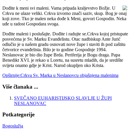
Dođite k meni svi maleni. Vama pripada kraljevstvo Božje. U
Crkvu ne ulaze veliki. Crkva izvorno znači saziv, skup. Bog je onaj
koji zove. Tko je malen neka dođe k Meni, govori Gospodin. Neka
uđe u radost Gospodara svoga.
Dođite maleni i poslušajte. Dođite i radujte se.Crkva kojoj pristupate
posvećena je Sv. Marku Evanđelistu. Otac nadbiskup Ante Jurić
odlučio je u našem gradu osnovati nove župe i staviti ih pod zaštitu
četvorice evanđelista. Bilo je to godine Gospodnje 1994.
Neslanovac je bio dio župe Brda. Periferija je Bogu draga. Papa
Benedikt XVI. je rekao u Loretu, na susretu mladih, da je središte
svijeta onamo gdje je Krist. Narod okupljen oko Krista.
Opširnije:Crkva Sv. Marka u Neslanovcu objašnjena malenima
Više članaka ...
SVEČANO EUHARISTIJSKO SLAVLJE U ŽUPI
NESLANOVAC
Potkategorije
Bogoslužja