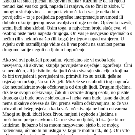
izgleda taj slučaj gledan njegovim očima? Razumijte da su rijetki
trenuci kad vas tko grdi, napada ili ranjava, da to čini iz zlobe. U
mnogim slučajevima – pretpostavimo čak da vas je netko htio
povrijediti – to je posljedica pogrešne interpretacije stvarnosti ili
duboko ukorijenjenog nezadovoljstva druge osobe. Općenito uzevši,
sretni ljudi nisu zlobni. Osim toga, u najvećem broju slučajeva, vi
osobno niste meta napada drugoga. On vas je nesvjesno izjednačio s
nečim (ili s nekim) na što (ili koga) je njegov napad usmjeren. U
svjetlu ovih razmišljanja vidite da li vas potiču na samilost prema
drugome radije negoli na ljutnju i ogorčenje.
Ako svi ovi pokušaji propadnu, vjerojatno ste vi osoba koja
nesvjesno, ali aktivno, skuplja povrijeđene osjećaje i ogorčenja. Čini
se neobično, ali je istinito, da ljudi često stvaraju situacije u kojima
će biti uvrijeđeni i povrijeđeni te, primivši što su tražili, tješe se
osjećajem mržnje, što su i željeli. Možete se osloboditi tog nagnuća
ako neutralizirate svoja očekivanja od drugih ljudi. Drugim riječima,
držite se svojih očekivanja, čak ih i izrazite drugoj osobi, no pustite
drugoga da bude posve slobodan – i neka vam bude jasno da drugi
nema nikakve obveze da živi prema vašim očekivanjima; to će vas
očuvati od lošeg osjećaja kada vaša očekivanja ne budu ostvarena.
Mnogi su ljudi, idući kroz život, ranjeni i ophode s ljudima s
prešutnom pretpostavkom: Da me stvarno ljubiš, ti bi... (ne bi me
kritizirao, ljubazno bi sa mnom razgovarao, sjetio bi se mojeg
rođendana, učinio bi mi uslugu za koju te molim itd., itd.). Oni vrlo