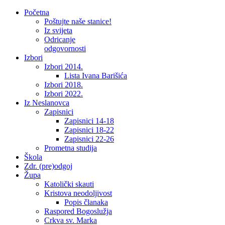
Početna
Poštujte naše stanice!
Iz svijeta
Odricanje
odgovornosti
Izbori
Izbori 2014.
Lista Ivana Barišića
Izbori 2018.
Izbori 2022.
Iz Neslanovca
Zapisnici
Zapisnici 14-18
Zapisnici 18-22
Zapisnici 22-26
Prometna studija
Škola
Zdr. (pre)odgoj
Župa
Katolički skauti
Kristova neodoljivost
Popis članaka
Raspored Bogoslužja
Crkva sv. Marka