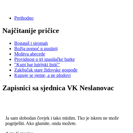
Prethodno
Najčitanije pričice
Bogataš i siromah
Božja pomoć u pustinji
Molitva abecede
Providnost u tri spasilačke barke
"Kupi bar lutrijski listić"
Zaključak stare židovske gospođe
Kupuje se sjeme, a ne plodovi
Zapisnici sa sjednica VK Neslanovac
Ja sam slobodan čovjek i tako mislim. Tko je iskren ne može
pogriješiti. Ako glumite, onda možete.