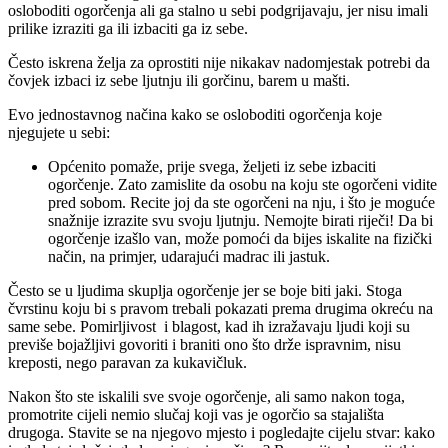
osloboditi ogorčenja ali ga stalno u sebi podgrijavaju, jer nisu imali
prilike izraziti ga ili izbaciti ga iz sebe.
Često iskrena želja za oprostiti nije nikakav nadomjestak potrebi da
čovjek izbaci iz sebe ljutnju ili gorčinu, barem u mašti.
Evo jednostavnog načina kako se osloboditi ogorčenja koje
njegujete u sebi:
Općenito pomaže, prije svega, željeti iz sebe izbaciti
ogorčenje. Zato zamislite da osobu na koju ste ogorčeni vidite
pred sobom. Recite joj da ste ogorčeni na nju, i što je moguće
snažnije izrazite svu svoju ljutnju. Nemojte birati riječi! Da bi
ogorčenje izašlo van, može pomoći da bijes iskalite na fizički
način, na primjer, udarajući madrac ili jastuk.
Često se u ljudima skuplja ogorčenje jer se boje biti jaki. Stoga
čvrstinu koju bi s pravom trebali pokazati prema drugima okreću na
same sebe. Pomirljivost i blagost, kad ih izražavaju ljudi koji su
previše bojažljivi govoriti i braniti ono što drže ispravnim, nisu
kreposti, nego paravan za kukavičluk.
Nakon što ste iskalili sve svoje ogorčenje, ali samo nakon toga,
promotrite cijeli nemio slučaj koji vas je ogorčio sa stajališta
drugoga. Stavite se na njegovo mjesto i pogledajte cijelu stvar: kako