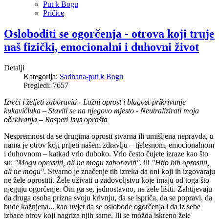
Put k Bogu
Pričice
Osloboditi se ogorčenja - otrova koji truje
naš fizički, emocionalni i duhovni život
Detalji
Kategorija:
Sadhana-put k Bogu
Pregledi: 7657
Izreći i željeti zaboraviti - Lažni oprost i blagost-prikrivanje
kukavičluka – Staviti se na njegovo mjesto - Neutralizirati moja
očekivanja – Raspeti Isus oprašta
Nespremnost da se drugima oprosti stvarna ili umišljena nepravda, u
nama je otrov koji prijeti našem zdravlju – tjelesnom, emocionalnom
i duhovnom – katkad vrlo duboko. Vrlo često čujete izraze kao što
su:
"Mogu oprostiti, ali ne mogu zaboraviti"
, ili
"Htio bih oprostiti,
ali ne mogu"
. Stvarno je značenje tih izreka da oni koji ih izgovaraju
ne žele oprostiti. Žele uživati u zadovoljstvu koje imaju od toga što
njeguju ogorčenje. Oni ga se, jednostavno, ne žele lišiti. Zahtijevaju
da druga osoba prizna svoju krivnju, da se ispriča, da se popravi, da
bude kažnjena... kao uvjet da se oslobode ogorčenja i da iz sebe
izbace otrov koji nagriza njih same. Ili se možda iskreno žele