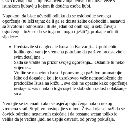
teško uviđaju da ta njihova očekivanja nemaju nikakve veze s
istinskom ljubavlju kojom ih dotična osoba ljubi.
Napokon, da biste učvrstili odluku da se oslobodite svojega
ogorčenja (tu leži tajna: da li ga se doista želite osloboditi i nastaviti
sa životom i odnosima? Ili ste jedan od onih koji u sebi čuvaju
ogorčenje i tuže se da se toga ne mogu riješiti?), probajte učiniti
sljedeće:
Predstavite si da gledate Isusa na Kalvariji... Upotrijebite
koliko god vam je vremena potrebno da ga živo predstavite u
svim detaljima...
Sada se vratite na prizor svojeg ogorčenja... Ostanite tu neko
vrijeme...
Vratite se raspetom Isusu i ponovno ga pažljivo promatrajte...
Idite od događaja koji je uzrokovao vaše neraspoloženje do
predodžbe Isusa na križu... sve dok ne opazite kako ogorčenje
nestaje iz vas i nakon toga osjetite slobodu i radost i olakšanje
srca.
Nemojte se iznenaditi ako se osjećaj ogorčenja nakon nekog
vremena vrati. Strpljivo postupajte s njime. Žrtva koja se traži da se
čovjek odrekne negativnih osjećaja i da postane sretan toliko je
velika da je većina ljudi ne uspije ostvariti od prvog pokušaja.