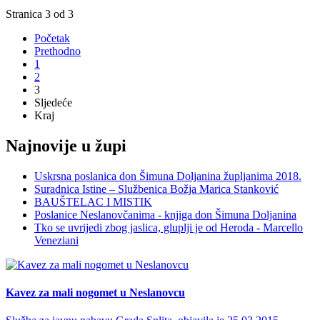
Stranica 3 od 3
Početak
Prethodno
1
2
3
Sljedeće
Kraj
Najnovije u župi
Uskrsna poslanica don Šimuna Doljanina župljanima 2018.
Suradnica Istine – Službenica Božja Marica Stanković
BAUŠTELAC I MISTIK
Poslanice Neslanovčanima - knjiga don Šimuna Doljanina
Tko se uvrijedi zbog jaslica, gluplji je od Heroda - Marcello
Veneziani
Kavez za mali nogomet u Neslanovcu