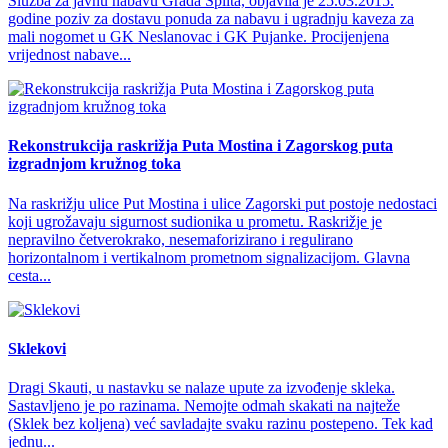
Služba za javnu nabavu Grada Splita, objavila je 25.03.2015.
godine poziv za dostavu ponuda za nabavu i ugradnju kaveza za
mali nogomet u GK Neslanovac i GK Pujanke. Procijenjena
vrijednost nabave...
Rekonstrukcija raskrižja Puta Mostina i Zagorskog puta
izgradnjom kružnog toka
Na raskrižju ulice Put Mostina i ulice Zagorski put postoje nedostaci
koji ugrožavaju sigurnost sudionika u prometu. Raskrižje je
nepravilno četverokrako, nesemaforizirano i regulirano
horizontalnom i vertikalnom prometnom signalizacijom. Glavna
cesta...
Sklekovi
Dragi Skauti, u nastavku se nalaze upute za izvođenje skleka.
Sastavljeno je po razinama. Nemojte odmah skakati na najteže
(Sklek bez koljena) već savladajte svaku razinu postepeno. Tek kad
jednu...