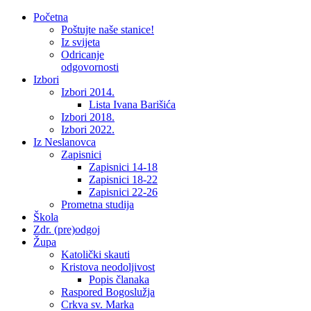
Početna
Poštujte naše stanice!
Iz svijeta
Odricanje
odgovornosti
Izbori
Izbori 2014.
Lista Ivana Barišića
Izbori 2018.
Izbori 2022.
Iz Neslanovca
Zapisnici
Zapisnici 14-18
Zapisnici 18-22
Zapisnici 22-26
Prometna studija
Škola
Zdr. (pre)odgoj
Župa
Katolički skauti
Kristova neodoljivost
Popis članaka
Raspored Bogoslužja
Crkva sv. Marka